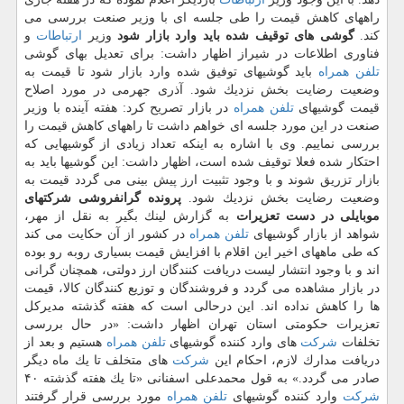
راههای كاهش قیمت را طی جلسه ای با وزیر صنعت بررسی می
كند.
گوشی های توقیف شده باید وارد بازار شود
وزیر
ارتباطات
و
فناوری اطلاعات در شیراز اظهار داشت: برای تعدیل بهای گوشی
تلفن همراه
باید گوشیهای توفیق شده وارد بازار شود تا قیمت به
وضعیت رضایت بخش نزدیك شود. آذری جهرمی در مورد اصلاح
قیمت گوشیهای
تلفن همراه
در بازار تصریح كرد: هفته آینده با وزیر
صنعت در این مورد جلسه ای خواهم داشت تا راههای كاهش قیمت را
بررسی نماییم. وی با اشاره به اینكه تعداد زیادی از گوشیهایی كه
احتكار شده فعلا توقیف شده است، اظهار داشت: این گوشیها باید به
بازار تزریق شوند و با وجود تثبیت ارز پیش بینی می گردد قیمت به
وضعیت رضایت بخش نزدیك شود.
پرونده گرانفروشی شركتهای
موبایلی در دست تعزیرات
به گزارش لینك بگیر به نقل از مهر،
شواهد از بازار گوشیهای
تلفن همراه
در كشور از آن حكایت می كند
كه طی ماههای اخیر این اقلام با افزایش قیمت بسیاری روبه رو بوده
اند و با وجود انتشار لیست دریافت كنندگان ارز دولتی، همچنان گرانی
در بازار مشاهده می گردد و فروشندگان و توزیع كنندگان كالا، قیمت
ها را كاهش نداده اند. این درحالی است كه هفته گذشته مدیركل
تعزیرات حكومتی استان تهران اظهار داشت: «در حال بررسی
تخلفات
شركت
های وارد كننده گوشیهای
تلفن همراه
هستیم و بعد از
دریافت مدارك لازم، احكام این
شركت
های متخلف تا یك ماه دیگر
صادر می گردد.» به قول محمدعلی اسفنانی «تا یك هفته گذشته ۴۰
شركت
وارد كننده گوشیهای
تلفن همراه
مورد بررسی قرار گرفتند