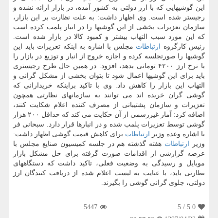
این گوشیهایی كه با ارز دولتی به كشور آمده، در بازار ارائه نشده و
رجیستر شده است. وی اظهار داشت: به علت نظارت بر این بازار،
سازمان تعزیرات بخشی از این گوشیها را در انبار پلمب كرده است
كه این مورد سبب التهاب بیشتر و كمبود كالا در بازار شده است.
رئیس كارگروه
ارتباطات
مجلس با اشاره به اینكه تعزیرات باید این
گوشیها را صورتجلسه كرده و اجازه خروج از انبار و توزیع در بازار را
با نرخ ارز ۴۲۰۰ تومانی بدهد، افزود: در همین حال طرح رجیستری
باید برای این گوشیها اعمال شود تا بتوان بخشی از مشكل گرانی و
التهاب این بازار را كاهش داد. وی با تاكید براینكه خریدارانی كه
گوشی گران خریده اند می توانند به سازمانهای نظارتی همچون
تعزیرات و سازمان پشتیبانی از مصرف كننده اعلام شكایت كنند،
اضافه كرد: آمار غیررسمی از آن حكایت می كند كه حداقل ۲۰۰ هزار
گوشی توسط تعزیرات پلمب شده و در انبارها قرار دارد. سبحانی فر
با اشاره وعده وزیر
ارتباطات
برای كاهش قیمت گوشی اظهار داشت:
وزیر
ارتباطات
هفته گذشته هم در جلسه كمیسیون صنایع مجلس با
عرضه گزارشی از اقدامات صورت گرفته برای حل مشكل بازار
موبایل و رسیدگی به وضعیت فعلی، تاكید داشت كه دستگاههای
نظارتی باید، با عنایت به لیست اعلام شده از دریافت كنندگان ارز
دولتی، جلوی گرانی گوشی را بگیرند.
5447
/ 5
5.0