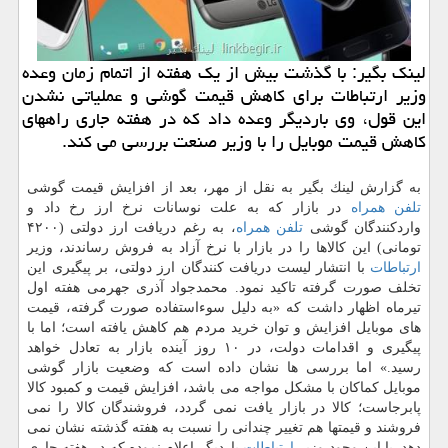
لینك بگیر: با گذشت بیش از یك هفته از اتمام زمان وعده
وزیر ارتباطات برای كاهش قیمت گوشی و عملیاتی نشدن
این قول، وی باردیگر وعده داد كه در هفته جاری راههای
كاهش قیمت موبایل را با وزیر صنعت بررسی می كند.
به گزارش لینك بگیر به نقل از مهر، بعد از افزایش قیمت گوشی
تلفن همراه
در بازار كه به علت نوسانات نرخ ارز رخ داد و
واردكنندگان گوشی
تلفن همراه
، به رغم دریافت ارز دولتی (۴۲۰۰
تومانی) این كالاها را در بازار با نرخ آزاد به فروش رساندند، وزیر
ارتباطات
با انتشار لیست دریافت كنندگان ارز دولتی، بر پیگیری این
تخلف صورت گرفته تاكید نمود. محمدجواد آذری جهرمی هفته اول
تیرماه اظهار داشت كه «به دلیل سوءاستفاده صورت گرفته، قیمت
های موبایل افزایش و توان خرید مردم هم كاهش یافته است؛ اما با
پیگیری و اقدامات دولت، در ۱۰ روز آینده بازار به تعادل خواهد
رسید.» اما بررسی ها نشان داده است كه وضعیت بازار گوشی
موبایل كماكان با مشكل مواجه می باشد، افزایش قیمت و كمبود كالا
پابرجاست؛ كالا در بازار یافت نمی گردد، فروشندگان كالا را نمی
فروشند و قیمتها هم تغییر چندانی را نسبت به هفته گذشته نشان نمی
دهد. با این وجود وزیر
ارتباطات
باردیگر اعلام نموده كه در هفته جاری