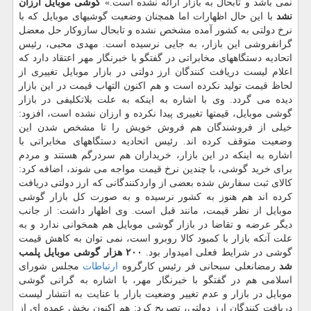
نمی باشد و تابحال به بازار ارائه نشده است.»
گوشی موبایل ارزان
نشد
با این حال اظهارات اما همچنان وضعیت گوشیهای موبایل كه با
نرخ دولتی به كشور آمده مشخص نشده و تابحال سازوكار حل معضل
گرانفروشی این بازار، به جایی نرسیده است. مهدی محبی، رئیس
اتحادیه دستگاههای مخابراتی در گفتگو با خبرنگار مهر اعتقاد دارد كه
اعلام لیست دریافت كنندگان ارز دولتی در بازار موبایل تغییری از
لحاظ قیمت تولید نكرده است و هم اكنون التهاب قیمت در این بازار
دیده می گردد. وی با اشاره به اینكه به علت بلاتكلیفی در بازار
گوشی موبایل، قیمتها تغییری پیدا نكرده و ارزان نشده است، افزود:
خیلی از فروشندگان هم فروش خویش را تا مشخص شدن این
وضعیت متوقف كرده اند. رئیس اتحادیه دستگاههای مخابراتی با
اشاره به اینكه در این بازار، خریداران هم سردرگم هستند و مردم
برای خرید گوشی، با چندین نرخ قیمت مواجه می شوند، اضافه كرد:
كالای ثبت سفارش شده بعضی از واردكنندگانی كه ارز دولتی دریافت
كرده اند هم هنوز به كشور نرسیده و به صورت كل بازار گوشی
موبایل از نظر قیمت، مانند قبل است. وی اظهار داشت: از جانب
دیگر عرضه و تقاضا در بازار گوشی موبایل هم همخوانی ندارد و به
علت آنكه بازار با كمبود كالا روبرو است، نمی توان به كاهش قیمت
گوشی در شرایط فعلی امیدوار بود.
۲۰۰ هزار گوشی موبایل پلمب
شد
رمضانعلی سبحانی فر رئیس كارگروه
ارتباطات
مجلس شورای
اسلامی هم در گفتگو با خبرنگار مهر، با اشاره به گرانی گوشی
موبایل در بازار و عدم تغییر وضعیت بازار با عنایت به انتشار لیست
دریافت كنندگان ارز دولتی، تصریح كرد: هم اكنون بخش عمده ای از