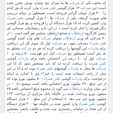
كه تخلف یكی از
شركت
ها به میزان پنج میلیارد تومان محرز شده
است؛ این
شركت
۱۳ هزار گوشی
تلفن همراه
وارد كرده كه هر كدام
را ۴۰۰ هزار تومان گرانتر فروخته است. همینطور بر مبنای بررسی
های صورت گرفته، یكی از
شركت
ها ۲۰ هزار گوشی
تلفن همراه
وارد كشور كرده كه ۱۵ هزار دستگاه آن را فروخته و پنج هزار گوشی
دیگر همراه را انبار كرده است.» در این باره رمضانعلی سبحانی فر
رئیس كارگروه
ارتباطات
و صنایع ارتباطی مجلس هم گفته است: « از
۴۰ شركتی كه وزیر
ارتباطات
بعنوان
شركت
های وارد كننده گوشی
تلفن همراه
معرفی نمود، دو
شركت
اول یك سوم كل ارز دریافتی
برای
واردات
این گوشیها را دریافت كرده كه هر دو
شركت
متعلق به
یك نفر است؛ همینطور پنج
شركت
اول این فهرست ۵۰ درصد و ۱۰
شركت
اول آن ۸۰ درصد ارز اختصاص یافته برای
واردات
گوشی
تلفن همراه
را دریافت كرده اند كه باید مشخص شود كه آیا این
شركت
ها مجاز به
واردات
گوشیهای
تلفن همراه
بوده اند و آیا در این
میان از رانت استفاده شده است یا خیر؟» وی با اشاره به اینكه
درخواست برای
واردات
گوشی
تلفن همراه
۵۰۰ میلیون یورو بوده كه
از این مبلغ ۲۲۰ میلیون یورو اختصاص یافته است توضیح داد: « در
این میان وزارت
ارتباطات
می گوید از مجموع مبلغ اختصاص یافته ۷۵
میلیون یورو پرداخت شده در حالیكه بانك مركزی از پرداخت ۱۲۳
میلیون یورو خبر می دهد. با استفاده از این مبلغ ۶۰۰ هزار دستگاه
گوشی
تلفن همراه
وارد كشور شده در حالیكه تنها ۳۰۰ هزار دستگاه
از این تعداد در سامانه رجیستری ثبت شده و تكلیف مابقی مشخص