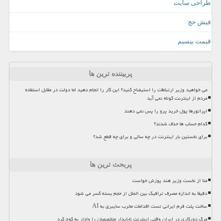
طراحی سایت
فیش حج
قیمت بیسیم
پربیننده ترین ها
می خواهید وزیر ارتباطات را استیضاح کنید؟ این کار را انجام دهید اما دولت در مقابل استفاده
مردم از اینترنت کوتاه نمی آید
اپراتورها پول خرید پرو را پس نمی دهند
کدام حساب ها حذف شدند؟
برای نخستین بار اینترنت در چه سالی و برای چه قطع شد؟
پربحث ترین ها
متا از نخست وزیر هند پوزش خواست
دقیقا به اندازه مصرف ترافیک بین الملل از حجم بسته کسر می شود
ساخت پلت فرم ایرانی تست اقدامات مخرب سایبری به AI
مرگ دورکاری در ایران وقتی اینترنت ناپایدار متخصصان را وادار به کوچ کرد