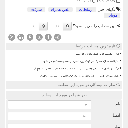
1397/04/23
23:57:50
تگهای خبر:
ارتباطات
,
تلفن همراه
,
شركت
,
موبایل
این مطلب را می پسندید؟
(0)
(1)
X
تازه ترین مطالب مرتبط
متا از نخست وزیر هند پوزش خواست
دقیقا به اندازه مصرف ترافیک بین الملل از حجم بسته کسر می شود
مرگ دورکاری در ایران وقتی اینترنت ناپایدار متخصصان را وادار به کوچ کرد
عامل سرکش اوپن ای آی مشتری یک شرکت فناوری را به خطر انداخت
نظرات بینندگان در مورد این مطلب
نظر شما در مورد این مطلب
نام:
ایمیل:
نظر: