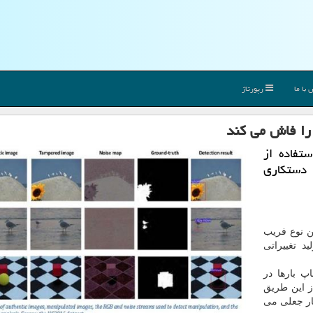
با ما
رپورتاژ
ا فاش می كند
تفاده از
 دستكاری
ن نوع فریب
د تغییراتی
 بارها در
ز این طریق
بار جعلی می