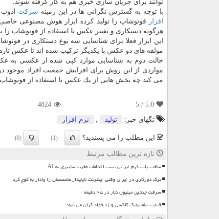
توانند برای جریان سازی خبری هم به كار گرفته شوند.
با توجه به گسترش نگرانی ها در این زمینه
شركت
ادوب 
افزار
فوتوشاپ را تولید كرده ابزار هوش مصنوعی خاصی را
هرگونه دستكاری و تغییر عكس با استفاده از فوتوشاپ را ت
این ابزار فعلا برای شناسایی سه نوع دستكاری در فوتوشا
مولفه های دو عكس با یكدیگر تركیب شده اند تا عكس تا
حالت دوم به شناسایی موارد كپی شده از عكسی به عكس
مواردی از این روش برای افزایش جمعیت افراد موجود 
می كند چه بخش هایی از یك عكس با استفاده از فوتوشاپ 
4824
/ 5
5.0
تگهای خبر:
تولید
,
نرم افزار
این مطلب را می پسندید؟
(0)
(1)
تازه ترین مطالب مرتبط
ساخت پلت فرم ایرانی تست اقدامات مخرب سایبری به AI
مرگ دورکاری در ایران وقتی اینترنت ناپایدار متخصصان را وادار به کوچ کرد
سرقت چندین میلیون دلار در ۲۵ دقیقه
قیمت سامسونگ گلکسی و زد فولد گران می شود