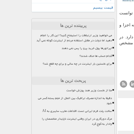
قیمت بیسیم
 توانست
 اجزا و
پربیننده ترین ها
می خواهید وزیر ارتباطات را استیضاح کنید؟ این کار را انجام
رد. در
دهید اما دولت در مقابل استفاده مردم از اینترنت کوتاه نمی آید
ه مشخص
اپراتورها پول خرید پرو را پس نمی دهند
کدام حساب ها حذف شدند؟
برای نخستین بار اینترنت در چه سالی و برای چه قطع شد؟
پربحث ترین ها
متا از نخست وزیر هند پوزش خواست
دقیقا به اندازه مصرف ترافیک بین الملل از حجم بسته کسر می
شود
ساخت پلت فرم ایرانی تست اقدامات مخرب سایبری به AI
مرگ دورکاری در ایران وقتی اینترنت ناپایدار متخصصان را
وادار به کوچ کرد