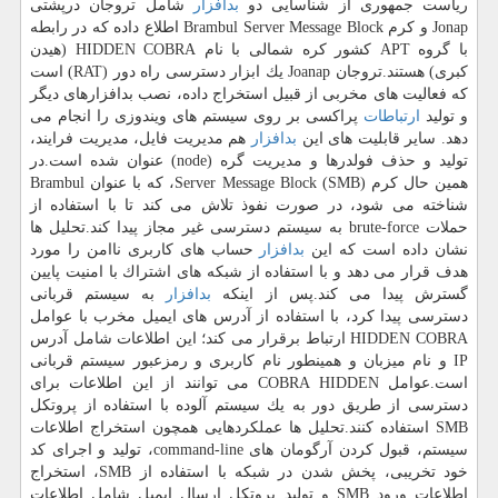
ریاست جمهوری از شناسایی دو
بدافزار
شامل تروجان درپشتی
Jonap و كرم Brambul Server Message Block اطلاع داده كه در رابطه
با گروه APT كشور كره شمالی با نام HIDDEN COBRA (هیدن
كبری) هستند.تروجان Joanap یك ابزار دسترسی راه دور (RAT) است
كه فعالیت های مخربی از قبیل استخراج داده، نصب بدافزارهای دیگر
و تولید
ارتباطات
پراكسی بر روی سیستم های ویندوزی را انجام می
دهد. سایر قابلیت های این
بدافزار
هم مدیریت فایل، مدیریت فرایند،
تولید و حذف فولدرها و مدیریت گره (node) عنوان شده است.در
همین حال كرم Server Message Block (SMB)، كه با عنوان Brambul
شناخته می شود، در صورت نفوذ تلاش می كند تا با استفاده از
حملات brute-force به سیستم دسترسی غیر مجاز پیدا كند.تحلیل ها
نشان داده است كه این
بدافزار
حساب های كاربری ناامن را مورد
هدف قرار می دهد و با استفاده از شبكه های اشتراك با امنیت پایین
گسترش پیدا می كند.پس از اینكه
بدافزار
به سیستم قربانی
دسترسی پیدا كرد، با استفاده از آدرس های ایمیل مخرب با عوامل
HIDDEN COBRA ارتباط برقرار می كند؛ این اطلاعات شامل آدرس
IP و نام میزبان و همینطور نام كاربری و رمزعبور سیستم قربانی
است.عوامل COBRA HIDDEN می توانند از این اطلاعات برای
دسترسی از طریق دور به یك سیستم آلوده با استفاده از پروتكل
SMB استفاده كنند.تحلیل ها عملكردهایی همچون استخراج اطلاعات
سیستم، قبول كردن آرگومان های command-line، تولید و اجرای كد
خود تخریبی، پخش شدن در شبكه با استفاده از SMB، استخراج
اطلاعات ورود SMB و تولید پروتكل ارسال ایمیل شامل اطلاعات