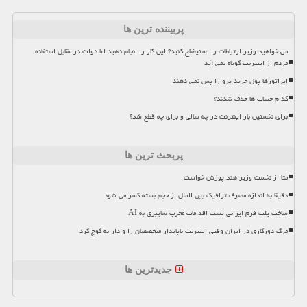
پربیننده ترین ها
می خواهید وزیر ارتباطات را استیضاح کنید؟ این کار را انجام دهید اما دولت در مقابل استفاده
مردم از اینترنت کوتاه نمی آید
اپراتورها پول خرید پرو را پس نمی دهند
کدام حساب ها حذف شدند؟
برای نخستین بار اینترنت در چه سالی و برای چه قطع شد؟
پربحث ترین ها
متا از نخست وزیر هند پوزش خواست
دقیقا به اندازه مصرف ترافیک بین الملل از حجم بسته کسر می شود
ساخت پلت فرم ایرانی تست اقدامات مخرب سایبری به AI
مرگ دورکاری در ایران وقتی اینترنت ناپایدار متخصصان را وادار به کوچ کرد
جدیدترین ها