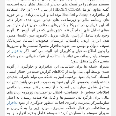
سیستم میزبان را در نسخه های جدیدتر Brambul نشان داده است.به
گفته منابع، عوامل HIDDEN COBRA از سال ۲۰۰۹ در حال استفاده
از بدافزارهای Jonap و Brambul بوده اند و قربانیان زیادی را در حوزه
های رسانه، مالی و زیرساخت های حیاتی مورد هدف قرار داده
اند.این قربانیان در آمریكا و كشورهای مختلف جهان قرار دارند. بر
مبنای تحلیل های انجام گرفته، كشورهایی كه در آنها آدرس IP آلوده
وجود دارد شامل آرژانتین، بلژیك، برزیل، كامبوج، چین، كلمبیا، مصر،
هند، ایران، اردن، پاكستان، عربستان صعودی، اسپانیا، سریلانكا،
سوئد، تایوان و تونس می شوند.بدافزار معمولا سیستم ها و سرورها
را بدون اطلاع صاحبان و كاربران آنها آلوده می كنند. اگر
بدافزار
در
سیستم پایدار بماند، می تواند با استفاده از شبكه قربانی به هر شبكه
متصل دیگری منتقل شود؛
مدیران شبكه ها برای شناسایی این بدافزارها و جلوگیری از آلوده
شدن توسط آنها، می توانند از IOCهای گزارش شده در اخطار امنیتی
استفاده كنند.یك نفوذ موفقیت آمیز به شبكه می تواند تاثیرات شدیدی
داشته باشد، بخصوص اگر این نفوذ به صورت عمومی باشد. تاثیرات
محتمل شامل موارد زیر است: • از دست رفتن موقت یا دائمی
اطلاعات حساس یا اختصاصی• اختلال در عملیات روزمره• زیان های
مالی برای بازگرداندن سیستم ها و فایل ها• صدمه رسیدن به اعتبار
سازمانمركز مدیریت راهبردی افتا به منظور جلوگیری از نفوذ
بدافزار
و محافظت در قبال حملات سایبری، موارد زیر را به كاربران و
مدیران سیستم ها سفارش كرد: • سیستم عامل و نرم افزارها را به