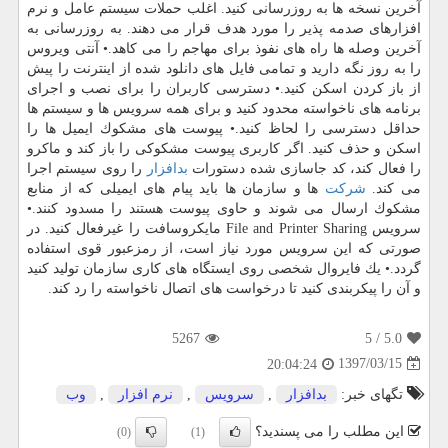
آخرین نسخه ها به روزرسانی كنید. اغلب حملات سیستم عامل و نرم
افزارهای صدمه پذیر را مورد هدف قرار می دهند. به روزرسانی به
آخرین وصله ها راه های نفوذ برای مهاجم را می كاهد.• آنتی ویروس
را به روز نگه دارید و تمامی فایل های دانلود شده از اینترنت را پیش
از باز كردن اسكن كنید.• دسترسی كاربران را برای نصب و اجرای
برنامه های ناخواسته محدود كنید و برای همه سرویس ها و سیستم ها
حداقل دسترسی را لحاظ كنید.• پیوست های مشكوك ایمیل ها را
اسكن و حذف كنید. اگر كاربری پیوست مشكوكی را باز كند و ماكرو
را فعال كند، كد جاسازی شده دستورات
بدافزار
را روی سیستم اجرا
می كند.
شركت
ها و سازمان ها باید پیام های ایمیلی كه از منابع
مشكوك ارسال می شوند و حاوی پیوست هستند را مسدود كنند.•
سرویس File and Printer Sharing مایكروسافت را غیرفعال كنید. در
صورتی كه این سرویس مورد نیاز است، از رمزعبور قوی استفاده
گردد.• یك فایروال شخصی روی ایستگاه های كاری سازمان تولید كنید
و آن را پیكربندی كنید تا درخواست های اتصال ناخواسته را رد كند.
5267
/ 5
5.0
1397/03/15
20:04:24
تگهای خبر:
بدافزار
,
سرویس
,
نرم افزار
,
وب
این مطلب را می پسندید؟
(0)
(1)