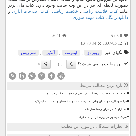
بصورت لحظه ای نیز در این وب سایت وجود دارد. کتاب های برتر
مانند
کتاب خلاقیت ریاضی
،
خلاقیت ریاضی
،
کتاب اصلاحات اداری
و
دانلود رایگان کتاب مونته سوری
.
5041
/ 5
5.0
1397/03/12
02:20:34
تگهای خبر:
رپورتاژ
,
اینترنت
,
آنلاین
,
سرویس
این مطلب را می پسندید؟
(0)
(1)
X
تازه ترین مطالب مرتبط
دقیقا به اندازه مصرف ترافیک بین الملل از حجم بسته کسر می شود
مرگ دورکاری در ایران وقتی اینترنت ناپایدار متخصصان را وادار به کوچ کرد
استارلینک در عراق رسما فعال شد
سرقت چندین میلیون دلار در ۲۵ دقیقه
نظرات بینندگان در مورد این مطلب