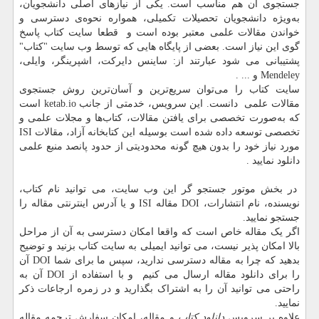
جستجوی آن هم مناسب است
.
یکی از نیازهای اصلی دانشجویان،
به‌ویژه دانشجویان تحصیلات تکمیلی، همواره نحوه‌ی دسترسی و
خواندن مقالات علمی معتبر بوده است و قطعا سایت کتاب پاسخ
گوی این نیاز است. بعضی از پایگاه هایی که توسط وب سایت "کتاب"
پشتیبانی می شود عبارتند از: ساینس دایرکت، اشپرینگر، وایلی،
Mendeley
و ... .
سایت کتاب را می‌توان سریع‌ترین و آسان‌ترین روش جستجوی
مقالات علمی دانست. این سرویس، خدمتی از جانب
ketab.io
است
که به‌صورت تخصصی برای یافتن مقالات، کتاب‌ها و مجلات علمی و
تخصصی توسعه داده شده است بوسیله این کتابخانه آزاد، مقالات
ISI
مورد نیاز خود را بدون هیچ گونه محدودیتی از حدود پانصد منبع علمی
دانلود نمایید
.
در بخش موتور جستجو گر این وب سایت، می توانید نام کتاب،
نویسنده، نام انتشارات، DOI مقاله
ISI
و یا آدرس اینترنتی مقاله را
جستجو نمایید.
اگر یک مقاله خاص است که واقعا امکان دسترسی به آن از مراحل
بالا امکان پذیر نیست، می توانید ایمیلی به سایت کتاب بزنید و توضیح
بدهید که چرا به مقاله دسترسی ندارید، سپس ما برای شما
DOI
آن
را برای دانلود مقاله ارسال می کنیم و با استفاده از
DOI
آن به
راحتی می توانید آن را به اشتراک بگذارید و در زمره ارجاعات ذکر
نمایید
.
علاوه بر سرویس
دانلود کتاب
و مقاله، امکان سفارش ترجمه مقاله