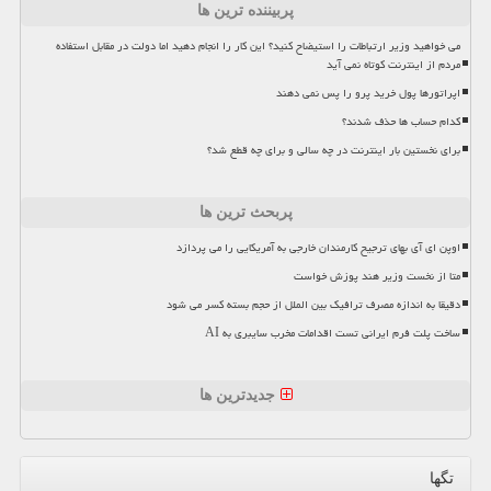
پربیننده ترین ها
می خواهید وزیر ارتباطات را استیضاح کنید؟ این کار را انجام دهید اما دولت در مقابل استفاده
مردم از اینترنت کوتاه نمی آید
اپراتورها پول خرید پرو را پس نمی دهند
کدام حساب ها حذف شدند؟
برای نخستین بار اینترنت در چه سالی و برای چه قطع شد؟
پربحث ترین ها
اوپن ای آی بهای ترجیح کارمندان خارجی به آمریکایی را می پردازد
متا از نخست وزیر هند پوزش خواست
دقیقا به اندازه مصرف ترافیک بین الملل از حجم بسته کسر می شود
ساخت پلت فرم ایرانی تست اقدامات مخرب سایبری به AI
جدیدترین ها
تگها