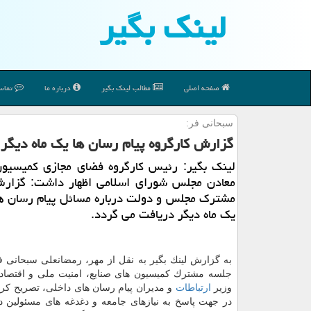
لینك بگیر
صفحه اصلی
مطالب لینك بگیر
درباره ما
تماس 
سبحانی فر:
گزارش كارگروه پیام رسان ها یك ماه دیگر
لینك بگیر: رئیس كارگروه فضای مجازی كمیسیون
معادن مجلس شورای اسلامی اظهار داشت: گزارش
مشترك مجلس و دولت درباره مسائل پیام رسان ها
یك ماه دیگر دریافت می گردد.
به گزارش لینك بگیر به نقل از مهر، رمضانعلی سبحانی ف
جلسه مشترك كمیسیون های صنایع، امنیت ملی و اقتصا
وزیر
ارتباطات
و مدیران پیام رسان های داخلی، تصریح كرد
در جهت پاسخ به نیازهای جامعه و دغدغه های مسئولین در