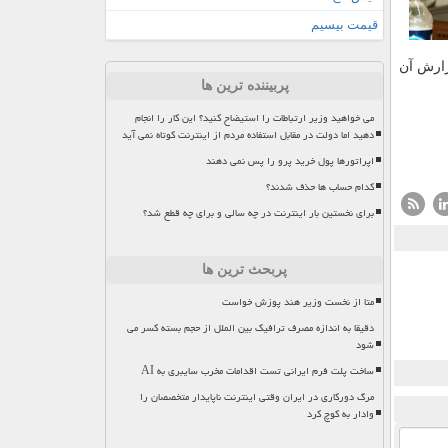
قیمت بیسیم
زارش آن
پربیننده ترین ها
می خواهید وزیر ارتباطات را استیضاح کنید؟ این کار را انجام
دهید اما دولت در مقابل استفاده مردم از اینترنت کوتاه نمی آید
اپراتورها پول خرید پرو را پس نمی دهند
کدام حساب ها حذف شدند؟
برای نخستین بار اینترنت در چه سالی و برای چه قطع شد؟
پربحث ترین ها
متا از نخست وزیر هند پوزش خواست
دقیقا به اندازه مصرف ترافیک بین الملل از حجم بسته کسر می
شود
ساخت پلت فرم ایرانی تست اقدامات مخرب سایبری به AI
مرگ دورکاری در ایران وقتی اینترنت ناپایدار متخصصان را
وادار به کوچ کرد