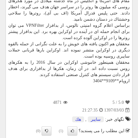
مقام های آمریكا و انگلیس در ماه گذشته میلادی در مورد هكرهای
روسی كه میلیون ها روتر را در سراسر جهان هدف می گیرند، اخطار
دادند. حتی پلیس فدرال آمریكا (اف بی آی)، روترها را سلاحی
وحشتناك در دستان دشمن نامید.
براساس اعلام گروه امنیتی تالوس، از بدافزار VPNFilter می توان
برای انجام حمله ای در آینده در اوكراین بهره برد. این بدافزار پیشتر
روترها را در اوكراین آلوده كرده است.
محققان هم اكنون یافته های خویش را به علت نگرانی از حمله بالقوه
دیگری در اوكراین منتشر نموده اند. اوكراین بارها قربانی حملات
سایبری روسیه بوده است.
محققان همینطور خاموشی اوكراین در سال 2016 را به هكرهای
روس نسبت داده اند. در آن زمان، هكرها از بدافزاری برای هدف
قرار دادن سیستم های كنترل صنعتی استفاده كردند.
اروپام**9109**3404
4871
/ 5
5.0
1397/03/03
21:27:35
تگهای خبر:
سایبر
,
هك
این مطلب را می پسندید؟
(0)
(1)