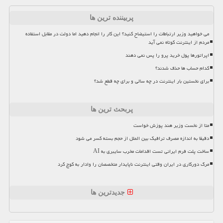
پربیننده ترین ها
می خواهید وزیر ارتباطات را استیضاح کنید؟ این کار را انجام دهید اما دولت در مقابل استفاده
مردم از اینترنت کوتاه نمی آید
اپراتورها پول خرید پرو را پس نمی دهند
کدام حساب ها حذف شدند؟
برای نخستین بار اینترنت در چه سالی و برای چه قطع شد؟
پربحث ترین ها
متا از نخست وزیر هند پوزش خواست
دقیقا به اندازه مصرف ترافیک بین الملل از حجم بسته کسر می شود
ساخت پلت فرم ایرانی تست اقدامات مخرب سایبری به AI
مرگ دورکاری در ایران وقتی اینترنت ناپایدار متخصصان را وادار به کوچ کرد
جدیدترین ها