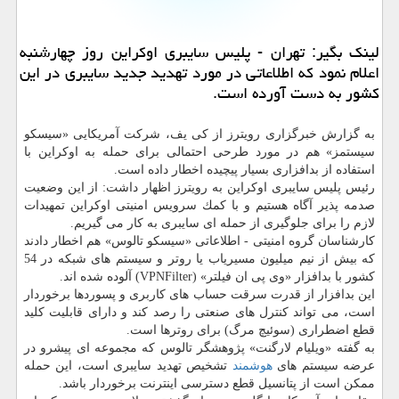
لینك بگیر: تهران - پلیس سایبری اوكراین روز چهارشنبه
اعلام نمود كه اطلاعاتی در مورد تهدید جدید سایبری در این
كشور به دست آورده است.
به گزارش خبرگزاری رویترز از كی یف، شركت آمریكایی «سیسكو
سیستمز» هم در مورد طرحی احتمالی برای حمله به اوكراین با
استفاده از بدافزاری بسیار پیچیده اخطار داده است.
رئیس پلیس سایبری اوكراین به رویترز اظهار داشت: از این وضعیت
صدمه پذیر آگاه هستیم و با كمك سرویس امنیتی اوكراین تمهیدات
لازم را برای جلوگیری از حمله ای سایبری به كار می گیریم.
كارشناسان گروه امنیتی - اطلاعاتی «سیسكو تالوس» هم اخطار دادند
كه بیش از نیم میلیون مسیریاب یا روتر و سیستم های شبكه در 54
كشور با بدافزار «وی پی ان فیلتر» (VPNFilter) آلوده شده اند.
این بدافزار از قدرت سرقت حساب های كاربری و پسوردها برخوردار
است، می تواند كنترل های صنعتی را رصد كند و دارای قابلیت كلید
قطع اضطراری (سوئیچ مرگ) برای روترها است.
به گفته «ویلیام لارگنت» پژوهشگر تالوس كه مجموعه ای پیشرو در
عرضه سیستم های
هوشمند
تشخیص تهدید سایبری است، این حمله
ممكن است از پتانسیل قطع دسترسی اینترنت برخوردار باشد.