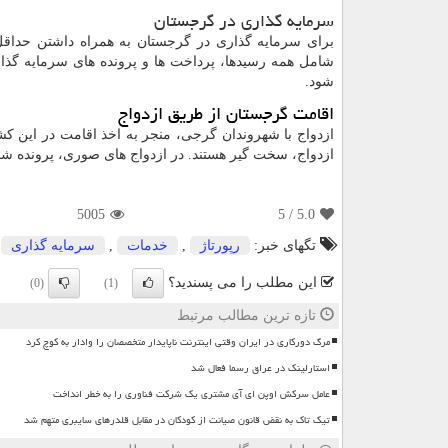
سرمایه گذاری در گرجستان
شامل همه رسیدها، پرداخت ها و پرونده های سرمایه گذ
شود.
اقامت گرجستان از طریق ازدواج
ازدواج با شهروندان گرجی، منجر به اخذ اقامت در این کش
ازدواج، سخت گیر هستند. در ازدواج های صوری، پرونده 
5005
/ 5
5.0
تگهای خبر:
رپورتاژ
,
خدمات
,
سرمایه گذاری
,
این مطلب را می پسندید؟
(0)
(1)
تازه ترین مطالب مرتبط
مرگ دورکاری در ایران وقتی اینترنت ناپایدار متخصصان را وادار به کوچ کرد
استارلینک در عراق رسما فعال شد
عامل سرکش اوپن ای آی مشتری یک شرکت فناوری را به خطر انداخت
تیک تاک به نقض قانون صیانت از کودکان در مقابل قلدرهای سایبری متهم شد