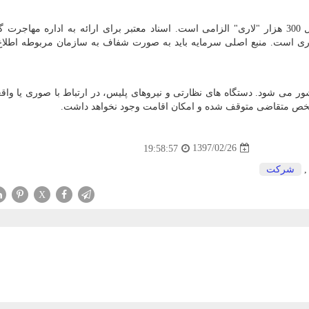
برای سرمایه گذاری در گرجستان به همراه داشتن حداقل 300 هزار "لاری" الزامی است. اسناد معتبر برای ارائه به اداره م
اری است. منبع اصلی سرمایه باید به صورت شفاف به سازمان مربوطه اطلا
ور می شود. دستگاه های نظارتی و نیروهای پلیس، در ارتباط با صوری یا واق
شخص متقاضی متوقف شده و امکان اقامت وجود نخواهد داشت.
1397/02/26
19:58:57
شركت
X