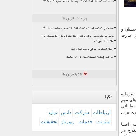
برای نخستین بار اینترنت در چه سالی و برای چه قطع شد؟
پربحث ترین ها
ساخت پلت فرم ایرانی تست اقدامات مخرب سایبری به AI
جستان و
مرگ دورکاری در ایران وقتی اینترنت ناپایدار متخصصان را
ن
عبارت
وادار به کوچ کرد
استارلینک در عراق رسما فعال شد
سرقت چندین میلیون دلار در ۲۵ دقیقه
جدیدترین ها
 سرمایه
تگها
ای مهم
مالیاتی
ری برای
ارتباطات
شركت
دانش
تولید
اینترنت
خدمات
رپورتاژ
تحقیقات
ضی اعطا
ذاری در