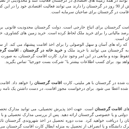
 برساند. شرکت های General Trading می توانند در همه زمینه های اقتصادی در گرجستان فعالیت کنند و محدودیتی از 
ندارند. افرادی که قصد اقامت در گرجستان برای مدت بیش از 90 روز در گرجستان را دارند می توانند فعالیت اقتصادی خود را در
اقامت در گرجستان برای صاحبان سرمایه است.
امت گرجستان
برای اتباع خارجی است. دولت گرجستان محدودیت قانونی بر
درصد مالیاتی را برای خرید ملک لحاظ کرده است. خرید زمین های کشاوری، خ
ان است.
ه گرجستان می توانند با خرید ملک و
خرید خانه در گرجستان
،
اقامت گرج
حفوظ بوده و مانعی در این امر وجود ندارد. کارت اقامت گرجستان، به صورت س
 خواهد بود. برای کسب اطلاعات بیشتر با" شرکت بست جورجیا" تماس بگیرید.
 شده در گرجستان با هر ملیتی، کارت
اقامت گرجستان
را خواهد داد. اقامت 
بت شده اعطا می شود. برای درخواست مجوز اقامت، در دست داشتن یک نامه 
های
اقامت گرجستان
است. جهت اخذ پذیرش تحصیلی، می توانید مدارک تحصی
ی دولتی و یا خصوصی گرجستان ارائه دهید. پس از بررسی مدارک تحصیلی و با
 را دریافت خواهید کرد. مدت دوره تحصیل در اخذ شهروندی گرجستان تاثی
ترک دانشگاه و یا انصراف از تحصیل به منزله ابطال کارت اقامت گرجستان می 