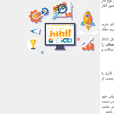
نظر نوع کار
 این کشور آغاز
ای خرید
رید ملک
کشور گرجستان یکی از قطب های مهاجرت ایرانیان است که راه های آسان و سهل الوصولی را برای اخذ اقامت پیشنهاد می کند. از سال 2015
ستان
را
الانه و
کاری یا
رسمی از
لی خود
 در دست
ر مثبتی
باشد.