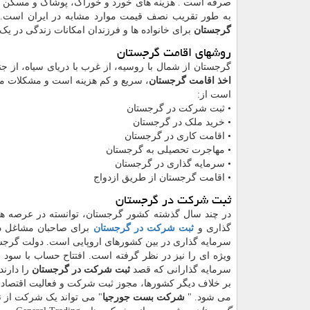
صرفه است . هزینه های خورد و خوراک، پوشاک و مسکن 
به طور تقریب نصف قیمت موارد مشابه در ایران است.
گرجستان
برای خانواده ها و فرزندان امکانات زندگی در یک 
روشهای اقامت گرجستان
گرجستان از شمال با روسیه، از غرب با دریای سیاه، از ج
اخذ اقامت گرجستان
، سریع و کم هزینه است و مشکلات مه
است از:
•
ثبت شرکت در گرجستان
•
خرید ملک در گرجستان
•
اقامت کاری در گرجستان
•
مهاجرت تحصیلی به گرجستان
•
سرمایه گذاری در گرجستان
•
اقامت گرجستان از طریق ازدواج
ثبت شرکت در گرجستان
در چند سال گذشته کشور گرجستان، توانسته در عرصه های
گذاری و
ثبت شرکت در گرجستان
برای صاحبان مشاغل د
سرمایه گذاری در بین کشورهای اروپایی است. دولت گرجست
ویژه ای را نیز در نظر گرفته است. افتتاح حساب با سود 
سرمایه گذارانی که قصد
ثبت شرکت در گرجستان
را دارند
بر خلاف دیگر کشورها، مجوز ثبت شرکت و فعالیت اقتصادی 
می شود. "
شرکت بست جورجیا
" می تواند یک شرکت از نوع General Trading را با کد مالیاتی به صورت قانونی برا