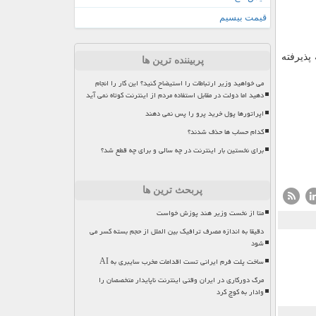
قیمت بیسیم
 مرحله داوری، 26 مقاله برای عرضه پذیرفته
پربیننده ترین ها
می خواهید وزیر ارتباطات را استیضاح کنید؟ این کار را انجام
دهید اما دولت در مقابل استفاده مردم از اینترنت کوتاه نمی آید
اپراتورها پول خرید پرو را پس نمی دهند
کدام حساب ها حذف شدند؟
برای نخستین بار اینترنت در چه سالی و برای چه قطع شد؟
پربحث ترین ها
متا از نخست وزیر هند پوزش خواست
دقیقا به اندازه مصرف ترافیک بین الملل از حجم بسته کسر می
شود
ساخت پلت فرم ایرانی تست اقدامات مخرب سایبری به AI
مرگ دورکاری در ایران وقتی اینترنت ناپایدار متخصصان را
وادار به کوچ کرد