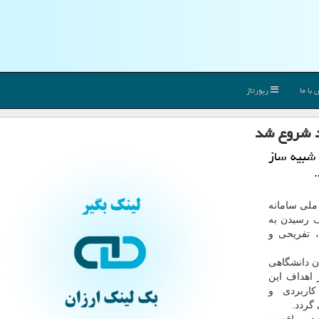
با ما
رپورتاژ
د شروع شد
 شبیه ساز
ملی سامانه
ف رسیدن به
، تفریحی و
ان دانشگاهی
 اهداف این
اربردی و
گردد.