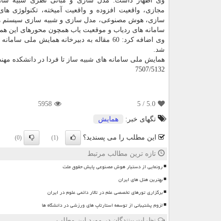
وی اظهار داشت: مدل سازی و مبانی نظری شبیه ساز
مجازی، واقعیت افزوده و واقعیت آمیخته، تكنولوژی های
سازی، هوش مصنوعی، مدل سازی و شبیه سازی سیستم ها
سامانه های ردیاب و موقعیت یاب همچون محورهای این ه
شد.
همایش ملی سامانه های شبیه ساز تا فردا در دانشكده مهن
7507/5132
5958
/ 5
5.0
تگهای خبر:
همایش
این مطلب را می پسندید؟
(0)
(1)
تازه ترین مطالب مرتبط
رونمایی از دستیار هوش مصنوعی پایش حقوق ملت
بهترین هتل های ایران
برگزاری تورهای تخصصی علم در تالار دائمی علوم در ایران
لزوم پشتیبانی از توسعه استارتاپ های ورزشی در دانشگاه ها
نظرات بینندگان در مورد این مطلب