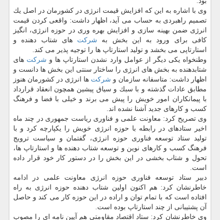
بود.
وی با اشاره به این كه افزایش قیمت انرژی در كشورمان در اصل یك
تصمیم راهبردی به حساب می آید، اظهار داشت: واقعی كردن قیمت
انرژی ضمن بهینه سازی و افزایش بهره وری در حوزه انرژی، انگیز
كافی برای ورود به این بخش به
شركت
های شتاب دهنده و
استارتاپی می بخشد و تولید استارتاپ ها را توجیه پذیر می كند.
وطنخواه یكی دیگر از عوامل وارد نشدن استارتاپ ها و
شركت
های
شتابدهنده به بخش های انرژی را ساختار سنتی این بخش ها دانست و
اظهار داشت: متاسفانه سازمان و
شركت
ها انرژی در كشورمان هنوز
مطابق عادات گذشته و با سبك و سیاق پیشین همچون انعقاد قرارداد
با پیمانكاران امور خویش را پیش می برند و خیلی با فضا و فرهنگ
كسب و كارهای جدید آشنا نشده اند.
وی تصریح كرد: معاونت علمی و فناوری ریاست جمهوری در چند ماه
اخیر ستادهای در رابطه با حوزه انرژی خویش را یكپارچه كرد و با
تولید ستاد توسعه فناوری حوزه انرژی، گفتمان و سیاست ترویج
فرهنگ كسب و كارهای نوین و توسعه شتاب دهنده ها و استارتاپ ها،
تحول و شتاب بخشی در این بخش را در دستور كار خود قرار داده
است.
دبیر ستاد توسعه فناوری حوزه انرژی معاونت علمی در ادامه
خاطرنشان كرد: هم اكنون اولین شتاب دهنده حوزه انرژی به راه
افتاده است كه با تمام توان و اراده در این حوزه كار می كند و حاصل
آن پشتیبانی از چند استارتاپ بوده است.
وی خاطرنشان كرد: ستاد اقتصاد مقاومتی هم آیین نامه ای را مصوب