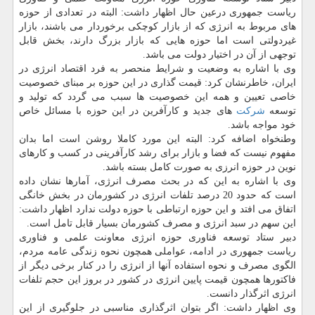
ریاست جمهوری درعین حال اظهار داشت: البته در تعدادی از حوزه
های مربوط به انرژی كه از بازار كوچكی برخوردار می باشند، بازار
غیردولتی است اما حوزه هایی كه بازار بزرگ دارند، بخش قابل
توجهی از آن در اختیار دولت می باشد.
وی با اشاره به وضعیت و شرایط منحصر به فرد اقتصاد انرژی در
ایران، خاطرنشان كرد: قیمت گذاری در این حوزه بر مبنای خصوصیت
خاصی تعیین و همه این خصوصیت ها سبب می گردد كه تولید و
توسعه
شركت
های جدید و كارآفرین در این حوزه با مسائل خاص
خود مواجه باشد.
وطنخواه اضافه كرد: البته این مورد كاملا روشن است اما بدان
مفهوم نیست كه فضا و بازار برای رشد كارآفرینی در كسب و كارهای
نوین در حوزه انرزی به صورت كامل بسته باشد.
وی با اشاره به این كه در بحث مصرف انرژی، آمارها نشان داده
است كه حدود 20 درصد تلفات انرژی در كشورمان در بخش خانگی
اتفاق می افتد و این حوزه ارتباطی با حوزه دولت ندارد اظهار داشت:
این سهم در سبد انرژی و مصرف كشورمان بسیار قابل تامل است.
دبیر ستاد توسعه فناوری حوزه انرژی معاونت علمی و فناوری
ریاست جمهوری در ادامه، عواملی همچون نحوه زندگی عامه مردم،
الگوی مصرف و نحوه استفاده آنها از انرژی را در كنار برخی دیگر از
فاكتورها همچون قیمت پایین انرژی در كشور در بروز این حجم تلفات
انرژی اثرگذار دانست.
وی اظهار داشت: اگر بتوان اثرگذاری مناسبی در جلوگیری از این