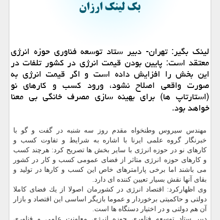
لینك بگیر: تهران- دبیر ستاد توسعه فناوری حوزه انرژی
معتقد است: پایین بودن قیمت انرژی در كشور تلفات در
این بخش را افزایش داده است و اگر قیمت انرژی به
صورت واقعی اصلاح نشود، ورود كسب و كارهای نو
(استارتاپ ها) برای بهینه سازی مصرف خانگی بی معنا
خواهد بود.
مهندس سیروس وطنخواه مقدم روز سه شنبه در گفت و گو با
خبرنگار گروه علمی ایرنا با اشاره به شرایط و تفاوت كسب و
كارهای نو در حوزه انرژی با سایر بخش ها تصریح كرد: هرچند كسب
و كارهای حوزه انرژی متاثر از فضای عمومی كسب و كار در كشور
می باشند اما برخی پارامترهای خاص این كسب و كارها در تولید و
بقای آنها نقش بسیار تعیین كننده ای دارد.
وی اظهاركرد: اقتصاد انرژی در كشورمان اصولا از یك فضای كاملا
دولتی و حاكمیتی برخوردار و عموما بازیگر اساسی این اقتصاد و بازار
آن هم دولتی و در اختیار دستگاه ها است.
دبیر ستاد توسعه فناوری حوزه انرژی معاونت علمی و فناوری