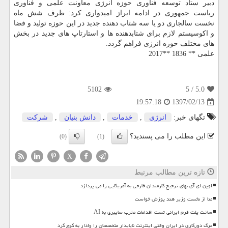
دبیر ستاد توسعه فناوری حوزه انرژی معاونت علمی و فناوری
ریاست جمهوری در ادامه ابراز امیدواری كرد: ظرف شش ماه
نخست سالجاری دو یا سه شتاب دهنده جدید در این حوزه تولید و فضا
و اكوسیستم لازم برای شتابدهنده ها و استارتاپ های جدید در بخش
های مختلف حوزه انرژی فراهم گردد.
علمی ** 1836 **2017
5102
/ 5
5.0
1397/02/13
19:57:18
تگهای خبر:
انرژی
,
خدمات
,
دانش بنیان
,
شركت
این مطلب را می پسندید؟
(0)
(1)
X
تازه ترین مطالب مرتبط
اوپن ای آی بهای ترجیح کارمندان خارجی به آمریکایی را می پردازد
متا از نخست وزیر هند پوزش خواست
ساخت پلت فرم ایرانی تست اقدامات مخرب سایبری به AI
مرگ دورکاری در ایران وقتی اینترنت ناپایدار متخصصان را وادار به کوچ کرد