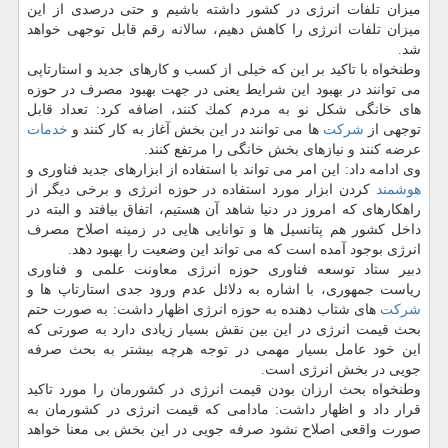
میزان تلفات انرژی در كشور داشته باشیم و حتی درصدی از این
میزان تلفات انرژی را كاهش دهیم، سالانه رقم قابل توجهی خواهد
شد.
وطنخواه با تاكید بر این كه خیلی از كسب و كارهای جدید و استارتاپی
می توانند در بهبود این شرایط یعنی در جهت بهبود مصرف در حوزه
های خانگی شكل نو به مردم كمك كنند، اضافه كرد: تعداد قابل
توجهی از
شركت
ها می توانند در این بخش آغاز به كار كنند و
خدمات
عرضه كنند و نیازهای بخش خانگی را مرتفع كنند.
وی ادامه داد: این امر می تواند با استفاده از ابزارهای جدید فناوری و
هوشمند
كردن ابزار مورد استفاده در حوزه انرژی و برخی دیگر از
راهكارهای كه امروز در دنیا شاهد آن هستیم، اتفاق بیافتد و البته در
داخل كشور هم پتانسیل ها و توانایی هایی در زمینه اصلاح مصرف
انرژی بوجود آمده است كه می تواند این وضعیت را بهبود دهد.
دبیر ستاد توسعه فناوری حوزه انرژی معاونت علمی و فناوری
ریاست جمهوری، با اشاره به دلائل عدم ورود جدی استارتاپ ها و
شركت
های شتاب دهنده به حوزه انرژی اظهار داشت: به صورت حتم
بحث قیمت انرژی در این بین نقش بسیار زیادی دارد به صورتی كه
این خود عامل بسیار مهمی در توجه هرچه بیشتر به بحث صرفه
جویی در بخش انرژی است.
وطنخواه بحث ارزان بودن قیمت انرژی در كشورمان را مورد تاكید
قرار داد و اظهار داشت: مادامی كه قیمت انرژی در كشورمان به
صورت واقعی اصلاح نشود صرفه جویی در این بخش بی معنا خواهد