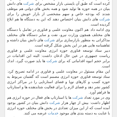
كرده است كه طبق آن بایستی بازار مشخص برای
شركت
های دانش
بنیان در همه حوزه ها تولید شود و همه بخش های دولتی هم موظف
شدند كه بودجه خاص و سهم مشخصی از بازار خویش را برای
شركت
های دانش بنیان اختصاص دهند كه این به دستگاه ها هم ابلاغ
گردیده است.
وی ادامه داد: هم اكنون معاونت علمی و فناوری در تعامل با دستگاه
های مختلف همچون وزارت نیرو، نفت و سایر دستگاه های مختلف
مذاكراتی به منظور بازارسازی برای
شركت
های دانش بنیان داشته و
تفاهمنامه هایی هم در این بخش شكل گرفته است.
دبیر ستاد توسعه فناوری حوزه انرژی معاونت علمی و فناوری
ریاست جمهوری در عین حال اذعان داشت: البته این اقدامات در
برابر حجم انبوه اقداماتی كه برای
شركت
ها باید صورت گیرد، اندك
است.
این مقام مسئول در معاونت علمی و فناوری در ادامه تصریح كرد:
ستاد توسعه فناوری حوزه انرژی مصمم است كه گفتمان مربوط به
حوزه كسب و كارهای نوپا و فضای استارتاپی را در مراكز انرژی
كشور نشر دهد و فضای لازم را برای فعالیت شتابدهنده ها و استارتاپ
ها فراهم آورد.
وی در مورد تعداد
شركت
ها یا استارتاپ های فعال در حوزه انرژی هم
اظهار داشت: بیش از چهار هزار
شركت
دانش بنیان در كشور بوجود
آمده است كه از این میزان تعدادی در بخش های مختلف حوزه انرژی
با عنایت به دسته بندی های موجود
خدمات
عرضه می كنند.