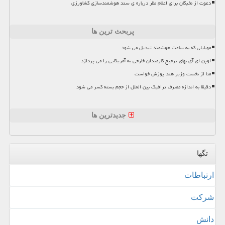
دعوت از نخبگان برای اعلام نظر درباره ی سند هوشمندسازی کشاورزی
پربحث ترین ها
موبایلی که به ساعت هوشمند تبدیل می شود
اوپن ای آی بهای ترجیح کارمندان خارجی به آمریکایی را می پردازد
متا از نخست وزیر هند پوزش خواست
دقیقا به اندازه مصرف ترافیک بین الملل از حجم بسته کسر می شود
جدیدترین ها
تگها
ارتباطات
شركت
دانش