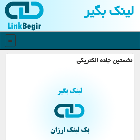
لینك بگیر
منو
نخستین جاده الكتریكی