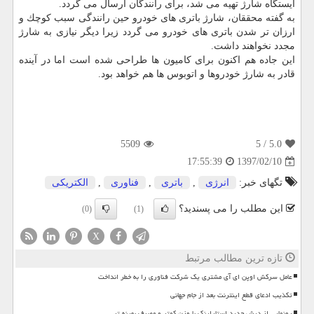
ایستگاه شارژ تهیه می شد، برای رانندگان ارسال می گردد.
به گفته محققان، شارژ باتری های خودرو حین رانندگی سبب كوچك و
ارزان تر شدن باتری های خودرو می گردد زیرا دیگر نیازی به شارژ
مجدد نخواهند داشت.
این جاده هم اكنون برای كامیون ها طراحی شده است اما در آینده
قادر به شارژ خودروها و اتوبوس ها هم خواهد بود.
5509
/ 5
5.0
1397/02/10
17:55:39
تگهای خبر:
انرژی
,
باتری
,
فناوری
,
الكتریكی
این مطلب را می پسندید؟
(0)
(1)
X
تازه ترین مطالب مرتبط
عامل سرکش اوپن ای آی مشتری یک شرکت فناوری را به خطر انداخت
تکذیب ادعای قطع اینترنت بعد از جام جهانی
رونمایی از دیش جدید استارلینک با وزن کمتر و مصرف بهینه تر