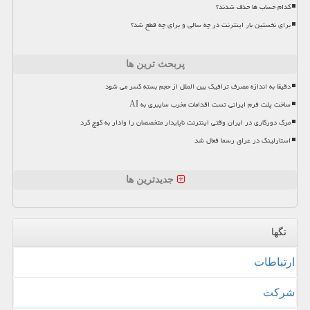
کدام حساب ها حذف شدند؟
برای نخستین بار اینترنت در چه سالی و برای چه قطع شد؟
پربحث ترین ها
دقیقا به اندازه مصرف ترافیک بین الملل از حجم بسته کسر می شود
ساخت پلت فرم ایرانی تست اقدامات مخرب سایبری به AI
مرگ دورکاری در ایران وقتی اینترنت ناپایدار متخصصان را وادار به کوچ کرد
استارلینک در عراق رسما فعال شد
جدیدترین ها
تگها
ارتباطات
شركت