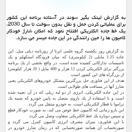
به گزارش لینك بگیر سوئد در آستانه برنامه این كشور
برای عملیاتی كردن حمل و نقل بدون سوخت تا سال 2030،
یك خط جاده الكتریكی افتتاح نمود كه امكان شارژ خودكار
كامیون ها را حین رانندگی در این جاده میسر می سازد.
به گزارش روز یكشنبه گروه علمی ایرنا از روزنامه دیلی میل، این
جاده 1.25 مایلی (2 كیلومتری) كه میان فرودگاه استكهلم و یك
تاسیسات تداركاتی كشیده شده است، در واقع بخشی از یك برنامه
بزرگتر برای الكتریكی كردن 12 هزار و 400 مایل ( 20 هزار كیلومتر)
از بزرگراه های این كشور است.
هدف از این فناوری حل بزرگترین مشكل خودروهای الكتریكی یعنی
شارژ آنها در مسافت های طولانی است.
در این جاده الكتریكی، انرژی از دو لبه ریلی كه در آن تعبیه شده
است و با استفاده از یك بازوی متصل به پایین خودرو كه شبیه یك
تراموا یا قطار الكتریكی است، به خودرو منتقل می گردد.
این بازو زمانی كه كامیون خط عوض می كند، به صورت خودكار قطع
و سپس دوباره یك خط الكتریكی متفاوت وصل می گردد.
با این فناوری، میزان مصرف انرژی كامیون كنترل می گردد و
صورتحساب آن همانند صورتحسابی كه در زمان شارژ خودرو در