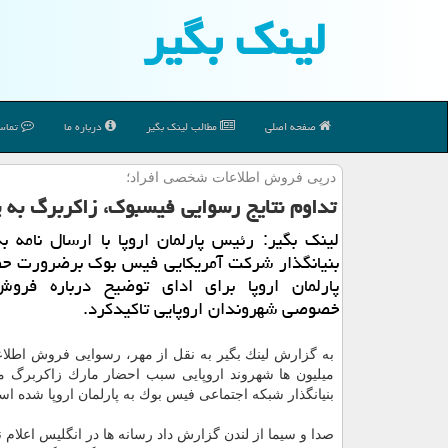
لینك بگیر
صفحه اصلی
مطالب لینك بگیر
درباره ما
تماس 
درپی فروش اطلاعات شخصی افراد؛
تداوم نتایج رسوایی فیسبوك، زاكربرگ به پ
لینك بگیر: رئیس پارلمان اروپا با ارسال نامه ب
بنیانگذار شركت آمریكایی فیس بوك برضرورت 
پارلمان اروپا برای ادای توضیح درباره فروش
خصوصی شهروندان اروپایی تاكیدكرد.
به گزارش لینك بگیر به نقل از مهر، رسوایی فروش اط
میلیون ها شهروند اروپایی سبب احضار مارك زاكربرگ م
بنیانگذار شبكه اجتماعی فیس بوك به پارلمان اروپا شده ا
صدا و سیما از لندن گزارش داد رسانه ها در انگلیس اعلام 