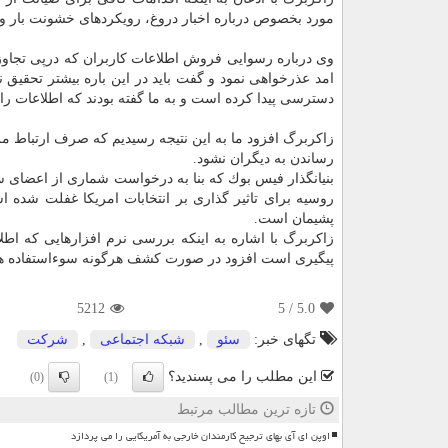
مورد بخصوص درباره اخبار دروغ، رویكردهای خشونت بار و
وی درباره رسوایی فروش اطلاعات كاربران كه درپی تجاو
امد عذرخواهی نمود و گفت باید در این باره بیشتر تحقیق نم
دسترسی پیدا كرده است و به ما گفته بودند كه اطلاعات ر
زاكربرگ افزود ما به این نتیجه رسیدیم كه صرف ارتباط م
رساندن به دیگران نشود.
بنیانگذار فیس بوك كه بنا به درخواست شماری از اعضای سن
روسیه برای تاثیر گذاری بر انتخابات امریكا غفلت شده 
پشیمان است.
زاكربرگ با اشاره به اینكه بررسی نرم افزارهایی كه اط
پیگیری است افزود در صورت كشف هرگونه سوءاستفاده همچو
5212
/ 5
5.0
تگهای خبر:
سئو
,
شبكه اجتماعی
,
شركت
این مطلب را می پسندید؟
(0)
(1)
تازه ترین مطالب مرتبط
اوپن ای آی بهای ترجیح کارمندان خارجی به آمریکایی را می پردازد