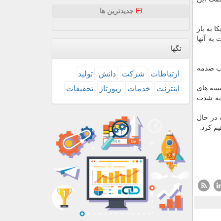
جدیدترین ها
ا به بار
 به آنها
تگها
بب صدمه
ارتباطات
شركت
دانش
تولید
سسه های
اینترنت
خدمات
رپورتاژ
تحقیقات
 به شدت
 در حال
م كرد.