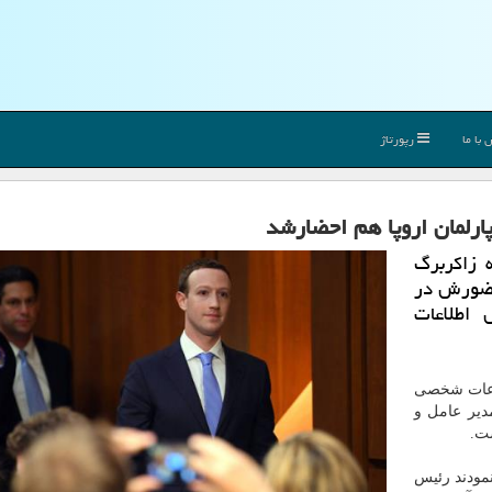
با ما
رپورتاژ
ارلمان اروپا هم احضارشد
ه زاكربرگ
حضورش در
 اطلاعات
لاعات شخصی
دیر عامل و
ست.
نمودند رئیس