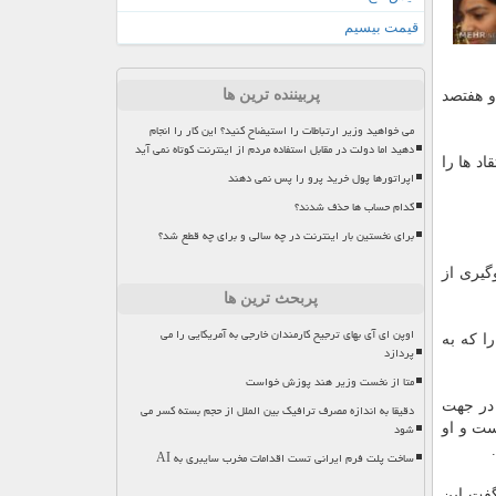
قیمت بیسیم
پربیننده ترین ها
و هفتصد
می خواهید وزیر ارتباطات را استیضاح کنید؟ این کار را انجام
دهید اما دولت در مقابل استفاده مردم از اینترنت کوتاه نمی آید
د ها را
اپراتورها پول خرید پرو را پس نمی دهند
کدام حساب ها حذف شدند؟
برای نخستین بار اینترنت در چه سالی و برای چه قطع شد؟
گیری از
پربحث ترین ها
اوپن ای آی بهای ترجیح کارمندان خارجی به آمریکایی را می
ا كه به
پردازد
متا از نخست وزیر هند پوزش خواست
 از 87 میلیون كاربر در جهت
دقیقا به اندازه مصرف ترافیک بین الملل از حجم بسته کسر می
شود
ست و او
ساخت پلت فرم ایرانی تست اقدامات مخرب سایبری به AI
گفت این