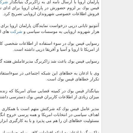
پارلمان اروپا با ارسال نامه ای به زاكربرگ بنیانگذار
شرك
فیس بوك بر لزوم حضورش در پارلمان اروپا برای ادای تو
فروش اطلاعات خصوصی شهروندان اروپایی تصریح كرد.
آنتونیو تایانی درپی درخواست نمایندگان پارلمان اروپا 
هزار شهروند اروپایی به موسسات سیاسی و
شركت
های اق
رسوایی فیس بوك در سوء استفاده از اطلاعات شخصی كا
از امریكا تا اروپا و آسیا و آفریقا درپی داشته است.
رسوایی فیس بوك باعث شد زاكربرگ مدیرعاملش هفته گذش
وی با اذعان به خطاهای این شبكه اجتماعی در سوءاستفا
تكرار خطاهای فیس بوك است.
بنیانگذار فیس بوك در كمیته قضایی سنای امریكا كه زنده
میزان زیادی از اطلاعات كاربران فیس بوك دسترسی داشتند و مربوط به پیش ا
مدیر عامل فیس بوك كه شركتش متهم است با همكاری
ش
اهداف سیاسی در انتخابات امریكا و همه پرسی خروج انگل
مسئولیت خطاهای ان را هم می پذیرد و با به كارگیری اب
زاكربرگ با اذعان به اینكه اقدامات كافی برای صیانت ا