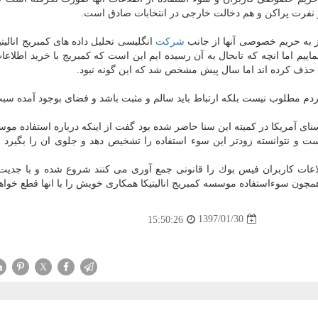
 نفرت پراكن و هم دخالت خارجی در انتخابات صادق است.
ز به حریم خصوصی آنها از جانب
شركت
انگلیسی تحلیل داده های كمبریج انالیتیك
اییم اما انچه كه تابحال به آن رسیده ایم این است كه كمبریج با خرید اطلاعات
ا حذف كرده اند اما سال پیش مشخص شد كه این گونه نبود.
ردم مطلوب نیست بلكه ارتباط باید سالم و مثبت باشد و فضای بوجود آمده س
ای آمریكا در كمیته این سنا حاضر شده بود گفت از اینكه درباره استفاده مو
است و نتوانسته زودتر این سوء استفاده را تشخیص دهد و جلوی ان را بگیرد
لاعات كاربران فیس بوك را قانونی جمع آوری می كنند شروع شده و با جدیت
ن سوءاستفاده موسسه كمبریج انالیتیكا همكاری خویش را با انها قطع خواهی
1397/01/30
15:50:26
X