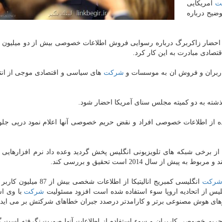
ت
آمریكایی
ضیح درباره
برای احضار زاكربرگ درباره رسوایی فروش اطلاعات خصوصی بیش از دو میلیون 
تصادی مبادرت به این كار كرد.
ربران و فروش ان به موسسات و
شركت
های سیاسی و اقتصادی موجی از انتقا
ته به دو كمیته مجلس سنای آمریكا احضار شود.
ده از اطلاعات خصوصی افراد و نقض حریم خصوصی آنها اعلام نمود درپی جلو
 از برخی شبكه های تلویزیونی انگلیس پخش گردید وعده داد نرم افزارهایی ر
ز سال 2014 است تحقیق و بررسی كند.
ركت
انگلیسی كمبریج انالیتیكا از اطلاعات شخصی بیش
یس از اتحادیه اروپا سوء استفاده شده است افزود مسئولیت
شركت
با وی ا
زارهای هوش مصنوعی برتر و كارامدتر درصدد جبران خطاهای شركتش بر می اید.
ز حریم خصوصی كاربران و سوء استفاده از اطلاعات آنها صورت نگرفته است 