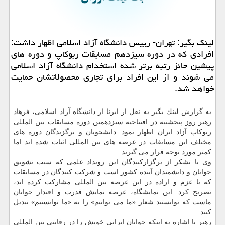
لینك بگیر: تهران- رییس دانشگاه آزاد اسلامی اظهار داشت:
افرادی كه در دوره سیزدهم مسابقات ربوكاپ و دوره های
پیشین حائز رتبه برتر شده استخدام دانشگاه آزاد اسلامی
می شوند و از این افراد برای تجاری محصولاتشان حمایت
خواهد شد.
به گزارش لینك بگیر به نقل از ایرنا از دانشگاه آزاد اسلامی، فرهاد
رهبر روز پنجشنبه در افتتاحیه سیزدهمین دوره مسابقات بین المللی
ربوكاپ آزاد ایران اظهار نمود: دانشجویان و برگزیدگان دوره های
مختلف این مسابقات در عرصه های بین المللی اثبات شده اند اما
كمتر مورد توجه قرار می گیرند.
وی با تشكر از برگزاركنندگان این رویداد علمی كه سبب تشویق
جوانان و دانشمندان آینده كشور است و شركت كنندگان در مسابقات
كه با عزم و اراده در این عرصه بین المللی مشاركت كرده اند،
تصریح كرد: این نمایشگاه، عرصه نمایش قدرت و اقتدار جوانان
ماست كه توانستند شعار «ما می توانیم» را به «ما توانستیم» تبدیل
كنند.
رهبر با اشاره به اینكه جوانان ایرانی خویش را در رقابتی بین المللی