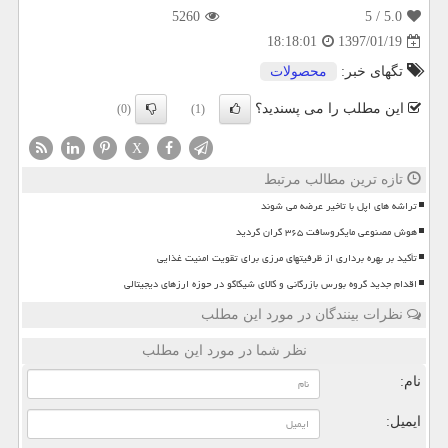
5260
/ 5
5.0
1397/01/19
18:18:01
تگهای خبر:
محصولات
این مطلب را می پسندید؟
(0)
(1)
X
تازه ترین مطالب مرتبط
تراشه های اپل با تاخیر عرضه می شوند
هوش مصنوعی مایکروسافت ۳۶۵ گران گردید
تأکید بر بهره برداری از ظرفیتهای مرزی برای تقویت امنیت غذایی
اقدام جدید گروه بورس بازرگانی و کالای شیکاگو در حوزه ارزهای دیجیتالی
نظرات بینندگان در مورد این مطلب
نظر شما در مورد این مطلب
نام:
ایمیل: