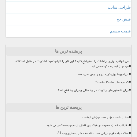
طراحی سایت
فیش حج
قیمت بیسیم
پربیننده ترین ها
می خواهید وزیر ارتباطات را استیضاح کنید؟ این کار را انجام دهید اما دولت در مقابل استفاده
مردم از اینترنت کوتاه نمی آید
اپراتورها پول خرید پرو را پس نمی دهند
کدام حساب ها حذف شدند؟
برای نخستین بار اینترنت در چه سالی و برای چه قطع شد؟
پربحث ترین ها
متا از نخست وزیر هند پوزش خواست
دقیقا به اندازه مصرف ترافیک بین الملل از حجم بسته کسر می شود
ساخت پلت فرم ایرانی تست اقدامات مخرب سایبری به AI