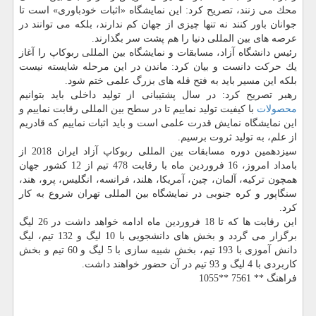
محك می زنند، تصریح كرد: این نمایشگاه «اثبات خودباوری» است تا
جوانان باور كنند نه تنها چیزی از جهان كم ندارند، بلكه می توانند در
عرصه های بین المللی دنیا را هم پشت سر بگذارند.
رئیس دانشگاه آزاد، مسابقات و نمایشگاه بین المللی ربوكاپ را آغاز
یك حركت دانست و بیان كرد: ماندن در این مرحله شایسته نیست
بلكه این مسیر باید به فتح قله های بزرگ علمی ختم شود.
رهبر تصریح كرد: در سال پشتیبانی از تولید داخلی باید بتوانیم
محصولات
با كیفیت تولید نماییم تا در سطح بین المللی رقابت نماییم و
این نمایشگاه نمایش قدرت علمی است و باید اثبات نماییم كه قادریم
از علم، به تولید ثروت برسیم.
سیزدهمین دوره مسابقات بین المللی ربوكاپ آزاد ایران 2018 از
بامداد امروز، 16 فروردین ماه با رقابت 478 تیم از 12 كشور جهان
همچون تركیه، آلمان، چین، آمریكا، هلند، فرانسه، انگلیس، پرو، هند،
سنگاپور و كره جنوبی در نمایشگاه بین المللی تهران شروع به كار
كرد.
این رقابت ها كه تا 18 فروردین ماه ادامه خواهد داشت در 26 لیگ
برگزار می گردد و بخش های دانشجویی با 10 لیگ و 132 تیم، لیگ
دانش آموزی با 193 تیم، بخش شبیه سازی با 5 لیگ و 60 تیم و بخش
كاربردی با 4 لیگ و 93 تیم در آن حضور خواهند داشت.
فراهنگ ** 7561 **1055