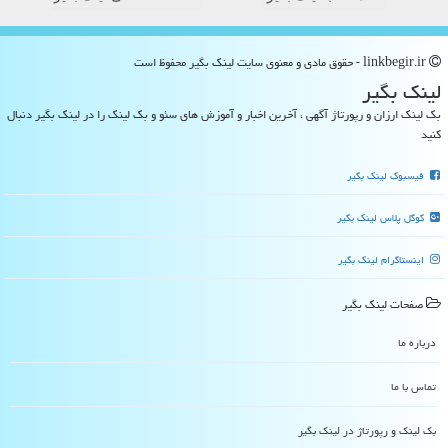
linkbegir.ir - حقوق مادی و معنوی سایت لینك بگیر محفوظ است
لینك بگیر
بک لینک ارزان و رپورتاژ آگهی ، آخرین اخبار و آموزش های سئو و بک لینک را در لینک بگیر دنبال
کنید
فیسبوک لینک بگیر
گوگل پلاس لینک بگیر
اینستاگرام لینک بگیر
صفحات لینك بگیر
درباره ما
تماس با ما
بک لینک و رپورتاژ در لینك بگیر