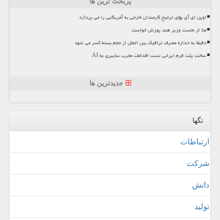
پربحث ترین ها
اوپن ای آی بهای ترجیح کارمندان خارجی به آمریکایی را می پردازد
متا از نخست وزیر هند پوزش خواست
دقیقا به اندازه مصرف ترافیک بین الملل از حجم بسته کسر می شود
ساخت پلت فرم ایرانی تست اقدامات مخرب سایبری به AI
جدیدترین ها
تگها
ارتباطات
شركت
دانش
تولید