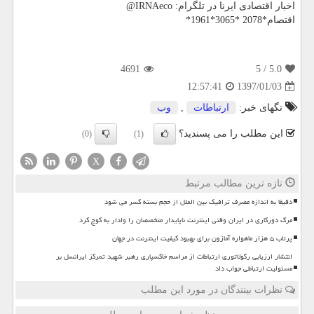
اخبار اقتصادی ایرنا در تلگرام: IRNAeco@
اقتصام*2078 *3065*1961*
4691
/ 5
5.0
1397/01/03
12:57:41
تگهای خبر:
ارتباطات
,
وب
این مطلب را می پسندید؟
(0)
(1)
X
تازه ترین مطالب مرتبط
دقیقا به اندازه مصرف ترافیک بین الملل از حجم بسته کسر می شود
مرگ دورکاری در ایران وقتی اینترنت ناپایدار متخصصان را وادار به کوچ کرد
پرتاب ۵ هزار ماهواره آمازون برای بهبود کیفیت اینترنت در جهان
انتشار ارزیابی رگولاتوری ارتباطات از مراسم خاکسپاری رهبر شهید تمرکز ایرانسل بر
مسئولیت ارتباطی جواب داد
نظرات بینندگان در مورد این مطلب