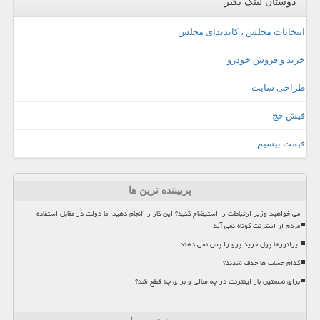
دوستان لینک بگیر
انتخابات مجلس ، کاندیدای مجلس
خرید و فروش خودرو
طراحی سایت
فیش حج
قیمت بیسیم
پربیننده ترین ها
می خواهید وزیر ارتباطات را استیضاح کنید؟ این کار را انجام دهید اما دولت در مقابل استفاده
مردم از اینترنت کوتاه نمی آید
اپراتورها پول خرید پرو را پس نمی دهند
کدام حساب ها حذف شدند؟
برای نخستین بار اینترنت در چه سالی و برای چه قطع شد؟