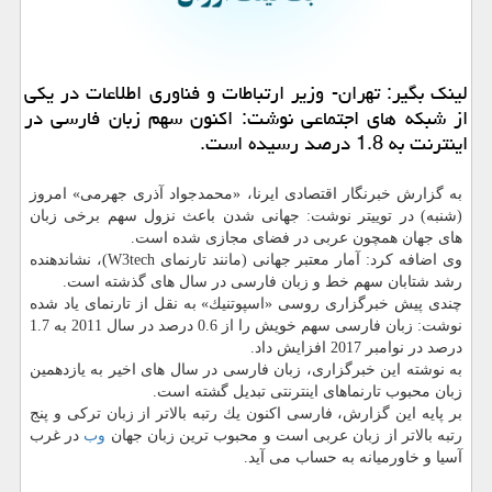
لینك بگیر: تهران- وزیر ارتباطات و فناوری اطلاعات در یكی
از شبكه های اجتماعی نوشت: اكنون سهم زبان فارسی در
اینترنت به 1.8 درصد رسیده است.
به گزارش خبرنگار اقتصادی ایرنا، «محمدجواد آذری جهرمی» امروز
(شنبه) در توییتر نوشت: جهانی شدن باعث نزول سهم برخی زبان
های جهان همچون عربی در فضای مجازی شده است.
وی اضافه كرد: آمار معتبر جهانی (مانند تارنمای W3tech)، نشاندهنده
رشد شتابان سهم خط و زبان فارسی در سال های گذشته است.
چندی پیش خبرگزاری روسی «اسپوتنیك» به نقل از تارنمای یاد شده
نوشت: زبان فارسی سهم خویش را از 0.6 درصد در سال 2011 به 1.7
درصد در نوامبر 2017 افزایش داد.
به نوشته این خبرگزاری، زبان فارسی در سال های اخیر به یازدهمین
زبان محبوب تارنماهای اینترنتی تبدیل گشته است.
بر پایه این گزارش، فارسی اكنون یك رتبه بالاتر از زبان تركی و پنج
رتبه بالاتر از زبان عربی است و محبوب ترین زبان جهان
وب
در غرب
آسیا و خاورمیانه به حساب می آید.