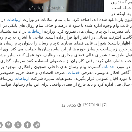
م كه تدوین
جمله است.
ه اینكه در
ارتباطات
در ت
از پیام رسان های داخلی حمایت نماییم و عرضه تسهیلات در قالب وام وجوه اداره شده با سود ۸ درصد و حذف تمام روال 
 باند مصرفی این پیام رسان های تصریح كرد: وزارت
ارتباطات
در ادامه پشتیبانی
ها، فضای هم مكانی برای نصب تجهیزات و ۳۰۰ گیگابیت اینترنت مجانی در اختیار آنها قرار داده است. فتاحی با اشاره به پ
«ویسپی»، «ای گپ»، «گپ»، «بیسفون پلاس» و «سروش» اظهار داشت: شورای عالی فضای مجازی ۵ پیام رسان را ب
 حوزه زیرساخت و سایز حوزه ها از این پیام رسان ها حمایت می كند. وی ادا
ئول طبق سند شورای عالی فضای مجازی به وظایف خود عمل كنند، سایر مش
ت خاطرنشان كرد: وقتی كاربران از محصولی استفاده كنند سرمایه گذاری
ن در مورد
خدمات
گسترده پیام رسان های داخلی همچون راهكاری موجود برا
 آگاهی افكار عمومی، معرفی
خدمات
، صرفه اقتصادی و حفظ حریم خصوصی
 تا مورد اقبال عمومی قرار بگیرند. عضو هیات مدیره شركت
ارتباطات
زیرساخت
داشت: این فضا را نمی توان با قوانین حقوقی و تجاری ۵۰ سال قبل اداره كرد و باید فارغ از فضای واقعی برای این پیام رسانها، ق
1397/01/01
12:39:55
X