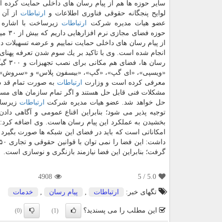
سایر حوزه ها هم از پیام رسان های داخلی حمایت كرده ای
لوایح پنجگانه حقوقی فناوری اطلاعات و
ارتباطات
از آن 
عضو هیات مدیره شركت
ارتباطات
زیرساخت با اشاره ب
حوزه فضای مجازی نرم افزارهایی داریم كه بیش از ۳۰ میلیون بار دانلود شده اند، اضافه كرد: ما با تمام امكانات در وزارت
انجام شده است. وی با تاكید بر یك سوم شدن تعرفه پهنای
رسان 
معرفی كرده است و وزارت
ارتباطات
به صورت تمام قد در
مشكلات فنی قابل حل هستند و اگر تمام سازمان های مس
حل خواهد شد. عضو هیات مدیره شركت
ارتباطات
زیرساخ
توجیه پذیر می شود؛ بنابراین اقناع عمومی و آگاهی داد
بخشیدن به عملكرد این پیام رسان هاست. وی اضافه كرد:
امكاناتی است كه باید در فضای این شبكه ها صورت بگیرد
گرفت؛ بنابراین این فضا نیازمند بازنگری و نوسازی است.
4908
/ 5
5.0
تگهای خبر:
ارتباطات
,
پیام رسان
,
خدمات
این مطلب را می پسندید؟
(0)
(1)