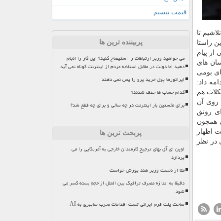
قیمت بیسیم
لاشیم تا
پربیننده ترین ها
های بانكی در این راستا
 از پیام
می خواهید وزیر ارتباطات را استیضاح کنید؟ این کار را انجام
یام رسان های
دهید اما دولت در مقابل استفاده مردم از اینترنت کوتاه نمی آید
عنوان پیام رسان های بومی
اپراتورها پول خرید پرو را پس نمی دهند
مه داد:
کدام حساب ها حذف شدند؟
كلات هم
 روی آن
برای نخستین بار اینترنت در چه سالی و برای چه قطع شد؟
ی رونق
 همچون
 اظهار
پربحث ترین ها
وانینی در نظر
اوپن ای آی بهای ترجیح کارمندان خارجی به آمریکایی را می
پردازد
متا از نخست وزیر هند پوزش خواست
دقیقا به اندازه مصرف ترافیک بین الملل از حجم بسته کسر می
شود
ساخت پلت فرم ایرانی تست اقدامات مخرب سایبری به AI