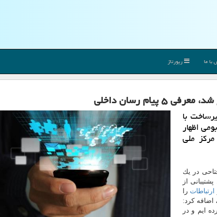
با ما
رپورتاژ
پیام رسان داخلی
رساخت با
ومی اظهار
 مركز ملی
تاحی در یك
پشتیبانی از
ارتباطات
را
اضافه كرد:
ه ایم و در