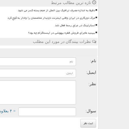
تازه ترین مطالب مرتبط
دقیقا به اندازه مصرف ترافیک بین الملل از حجم بسته کسر می شود
مرگ دورکاری در ایران وقتی اینترنت ناپایدار متخصصان را وادار به کوچ کرد
استارلینک در عراق رسما فعال شد
ببینید ماجرای فروش قطره بیهوشی در اینستاگرام چه بود؟
نظرات بینندگان در مورد این مطلب
ن
نام:
ایمیل:
نظر:
سوال:
= ۴ بعلاوه ۴