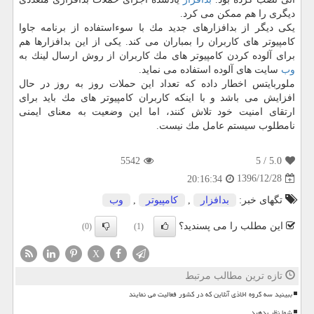
دیگری را هم ممكن می كرد.
یكی دیگر از بدافزارهای جدید مك با سوءاستفاده از برنامه جاوا
كامپیوتر های كاربران را بمباران می كند. یكی از این بدافزارها هم
برای آلوده كردن كامپیوتر های مك كاربران از روش ارسال لینك به
وب
سایت های آلوده استفاده می نماید.
ملوربایتس اخطار داده كه تعداد این حملات روز به روز در حال
افزایش می باشد و با اینكه كاربران كامپیوتر های مك باید برای
ارتقای امنیت خود تلاش كنند، اما این وضعیت به معنای ایمنی
نامطلوب سیستم عامل مك نیست.
5542
/ 5
5.0
1396/12/28
20:16:34
تگهای خبر:
بدافزار
,
كامپیوتر
,
وب
این مطلب را می پسندید؟
(0)
(1)
X
تازه ترین مطالب مرتبط
ببینید سه گروه اخاذی آنلاین که در کشور فعالیت می نمایند
شما نظر بدهید