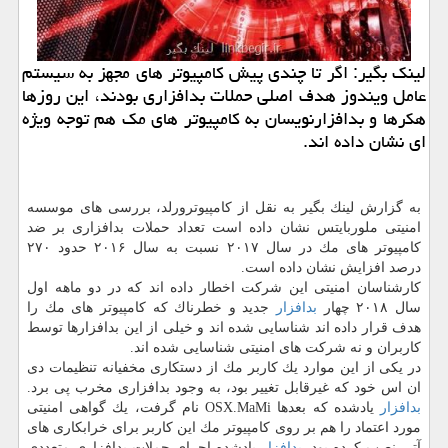
لینك بگیر: اگر تا چندی پیش كامپیوتر های مجهز به سیستم
عامل ویندوز هدف اصلی حملات بدافزاری بودند، این روزها
هكرها و بدافزارنویسان به كامپیوتر های مك هم توجه ویژه
ای نشان داده اند.
به گزارش لینك بگیر به نقل از كامپیوترورلد، بررسی های موسسه
امنیتی ملوربایتس نشان داده است تعداد حملات بدافزاری بر ضد
كامپیوتر های مك در سال ۲۰۱۷ نسبت به سال ۲۰۱۶ حدود ۲۷۰
درصد افزایش نشان داده است.
كارشناسان امنیتی این شركت اخطار داده اند كه در دو ماهه اول
سال ۲۰۱۸ چهار
بدافزار
جدید و خطرناك كه كامپیوتر های مك را
هدف قرار داده اند شناسایی شده اند و خیلی از این بدافزارها توسط
كاربران و نه شركت های امنیتی شناسایی شده اند.
در یكی از این موارد یك كاربر مك از دستكاری مخفیانه تنظیمات دی
ان اس خود كه غیرقابل تغییر بود، به وجود بدافزاری مخرب پی برد.
بدافزار
یادشده كه بعدها OSX.MaMi نام گرفت، یك گواهی امنیتی
مورد اعتماد را هم بر روی كامپیوتر مك این كاربر برای خرابكاری های
آتی نصب كرده بود.
بدافزار
یادشده اجرای حملات بدافزاری متعددی