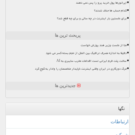
اپراتورها پول خرید پرو را پس نمی دهند
کدام حساب ها حذف شدند؟
برای نخستین بار اینترنت در چه سالی و برای چه قطع شد؟
پربحث ترین ها
متا از نخست وزیر هند پوزش خواست
دقیقا به اندازه مصرف ترافیک بین الملل از حجم بسته کسر می شود
ساخت پلت فرم ایرانی تست اقدامات مخرب سایبری به AI
مرگ دورکاری در ایران وقتی اینترنت ناپایدار متخصصان را وادار به کوچ کرد
جدیدترین ها
تگها
ارتباطات
شركت