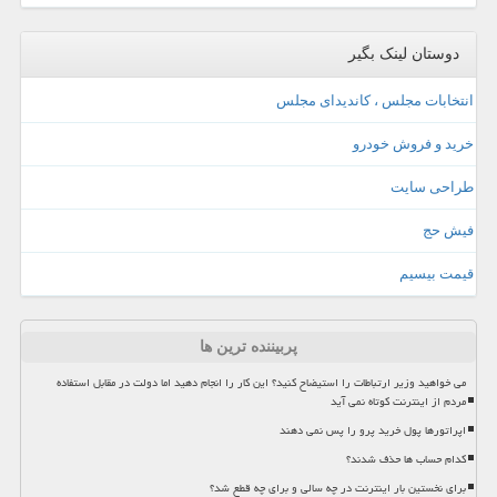
دوستان لینک بگیر
انتخابات مجلس ، کاندیدای مجلس
خرید و فروش خودرو
طراحی سایت
فیش حج
قیمت بیسیم
پربیننده ترین ها
می خواهید وزیر ارتباطات را استیضاح کنید؟ این کار را انجام دهید اما دولت در مقابل استفاده
مردم از اینترنت کوتاه نمی آید
اپراتورها پول خرید پرو را پس نمی دهند
کدام حساب ها حذف شدند؟
برای نخستین بار اینترنت در چه سالی و برای چه قطع شد؟