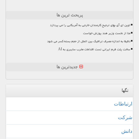
پربحث ترین ها
اوپن ای آی بهای ترجیح کارمندان خارجی به آمریکایی را می پردازد
متا از نخست وزیر هند پوزش خواست
دقیقا به اندازه مصرف ترافیک بین الملل از حجم بسته کسر می شود
ساخت پلت فرم ایرانی تست اقدامات مخرب سایبری به AI
جدیدترین ها
تگها
ارتباطات
شركت
دانش