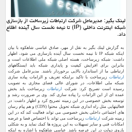
لینك بگیر: مدیرعامل شركت ارتباطات زیرساخت از بازسازی
شبكه اینترنت داخلی (IP) تا نیمه نخست سال آینده اطلاع
داد.
به گزارش لینك بگیر به نقل از مهر، صادق عباسی شاهكوه با بیان
اینكه شبكه IP تا نیمه نخست سال آینده بازسازی می شود، اظهار
داشت: شبكه زیرساخت، هسته اصلی شبكه ملی اطلاعات است و
بنابراین برای افزایش كیفیت و پایداری شبكه باید ایستگاههای
ارتباطی ما از استاندارد بالایی برخوردار باشند. مدیرعامل شركت
ارتباطات
زیرساخت با تاكید براینكه تعریف و الزامات پیاده سازی
شبكه ملی اطلاعات، در شورای عالی فضای مجازی به تصویب
رسیده است تصریح كرد: شركت
ارتباطات
زیرساخت باید بخش
عمده ای از این الزامات را پیاده سازی كند. وی بر ضرورت رشد و
توسعه بخش خصوصی در این زمینه تصریح كرد و اظهار داشت: در
فعالیتهایی مثل راه اندازی شبكه تحویل محتوا (CDN) و هم پیام رسان
های اجتماعی داخلی بخش خصوصی می تواند فعالیت كند كه در این
زمینه شركت
ارتباطات
زیرساخت می تواند با اختصاص فضا و عرضه
امكانات فنی و سایر تسهیلات به این پروژه ها كمك نماید و به شكلی
بازوی دولت در این عرصه باشد. عباسی شاهكوه با اشاره به اینكه