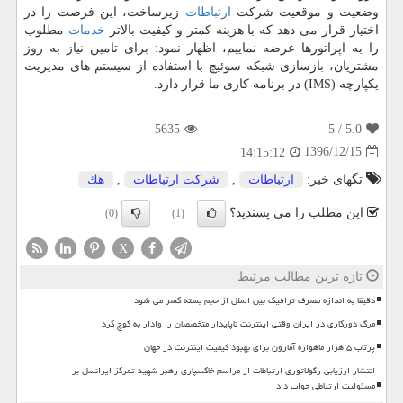
وضعیت و موقعیت شركت
ارتباطات
زیرساخت، این فرصت را در
اختیار قرار می دهد كه با هزینه كمتر و كیفیت بالاتر
خدمات
مطلوب
را به اپراتورها عرضه نماییم، اظهار نمود: برای تامین نیاز به روز
مشتریان، بازسازی شبكه سوئیچ با استفاده از سیستم های مدیریت
یكپارچه (IMS) در برنامه كاری ما قرار دارد.
5635
/ 5
5.0
1396/12/15
14:15:12
تگهای خبر:
ارتباطات
,
شركت ارتباطات
,
هك
این مطلب را می پسندید؟
(0)
(1)
X
تازه ترین مطالب مرتبط
دقیقا به اندازه مصرف ترافیک بین الملل از حجم بسته کسر می شود
مرگ دورکاری در ایران وقتی اینترنت ناپایدار متخصصان را وادار به کوچ کرد
پرتاب ۵ هزار ماهواره آمازون برای بهبود کیفیت اینترنت در جهان
انتشار ارزیابی رگولاتوری ارتباطات از مراسم خاکسپاری رهبر شهید تمرکز ایرانسل بر
مسئولیت ارتباطی جواب داد