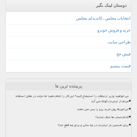
دوستان لینک بگیر
انتخابات مجلس ، کاندیدای مجلس
خرید و فروش خودرو
طراحی سایت
فیش حج
قیمت بیسیم
پربیننده ترین ها
می خواهید وزیر ارتباطات را استیضاح کنید؟ این کار را انجام دهید اما دولت در مقابل استفاده
مردم از اینترنت کوتاه نمی آید
اپراتورها پول خرید پرو را پس نمی دهند
کدام حساب ها حذف شدند؟
برای نخستین بار اینترنت در چه سالی و برای چه قطع شد؟