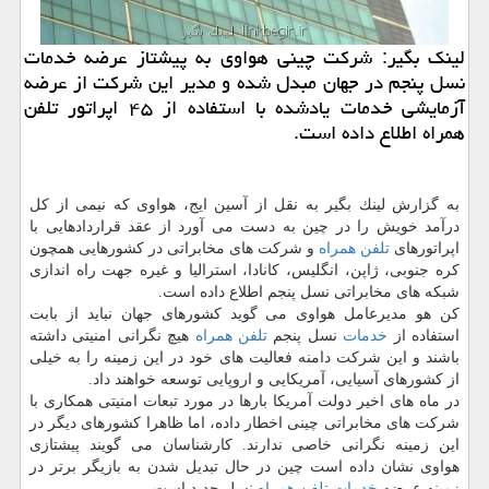
لینك بگیر: شركت چینی هواوی به پیشتاز عرضه خدمات
نسل پنجم در جهان مبدل شده و مدیر این شركت از عرضه
آزمایشی خدمات یادشده با استفاده از ۴۵ اپراتور تلفن
همراه اطلاع داده است.
به گزارش لینك بگیر به نقل از آسین ایج، هواوی كه نیمی از كل
درآمد خویش را در چین به دست می آورد از عقد قراردادهایی با
اپراتورهای
تلفن همراه
و شركت های مخابراتی در كشورهایی همچون
كره جنوبی، ژاپن، انگلیس، كانادا، استرالیا و غیره جهت راه اندازی
شبكه های مخابراتی نسل پنجم اطلاع داده است.
كن هو مدیرعامل هواوی می گوید كشورهای جهان نباید از بابت
استفاده از
خدمات
نسل پنجم
تلفن همراه
هیچ نگرانی امنیتی داشته
باشند و این شركت دامنه فعالیت های خود در این زمینه را به خیلی
از كشورهای آسیایی، آمریكایی و اروپایی توسعه خواهند داد.
در ماه های اخیر دولت آمریكا بارها در مورد تبعات امنیتی همكاری با
شركت های مخابراتی چینی اخطار داده، اما ظاهرا كشورهای دیگر در
این زمینه نگرانی خاصی ندارند. كارشناسان می گویند پیشتازی
هواوی نشان داده است چین در حال تبدیل شدن به بازیگر برتر در
زمینه عرضه
خدمات
تلفن همراه
نسل جدید است.