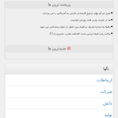
پربحث ترین ها
اوپن ای آی بهای ترجیح کارمندان خارجی به آمریکایی را می پردازد
متا از نخست وزیر هند پوزش خواست
دقیقا به اندازه مصرف ترافیک بین الملل از حجم بسته کسر می شود
ساخت پلت فرم ایرانی تست اقدامات مخرب سایبری به AI
جدیدترین ها
تگها
ارتباطات
شركت
دانش
تولید