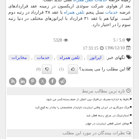
بعد از هواوی شركت سوئدی اریكسون در زمینه عقد قراردادهای
عرضه
خدمات
نسل پنجم
تلفن همراه
با عقد ۳۸ قرارداد در رتبه دوم
است. نوكیا هم با عقد ۳۱ قرارداد با اپراتورهای مختلف در دنیا رتبه
سوم را در اختیار دارد.
5328
/ 5
5.0
1396/12/10
17:33:15
تگهای خبر:
اپراتور
,
تلفن همراه
,
خدمات
,
مخابرات
این مطلب را می پسندید؟
(0)
(1)
X
تازه ترین مطالب مرتبط
دقیقا به اندازه مصرف ترافیک بین الملل از حجم بسته کسر می شود
مرگ دورکاری در ایران وقتی اینترنت ناپایدار متخصصان را وادار به کوچ کرد
استارلینک در عراق رسما فعال شد
عوامل اصلی قطعی اینترنت در جهان
نظرات بینندگان در مورد این مطلب