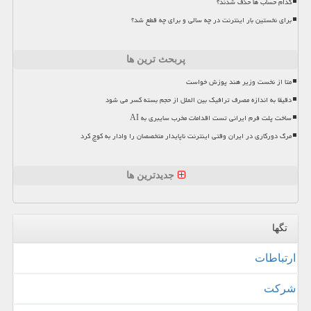
کدام حساب ها حذف شدند؟
برای نخستین بار اینترنت در چه سالی و برای چه قطع شد؟
پربحث ترین ها
متا از نخست وزیر هند پوزش خواست
دقیقا به اندازه مصرف ترافیک بین الملل از حجم بسته کسر می شود
ساخت پلت فرم ایرانی تست اقدامات مخرب سایبری به AI
مرگ دورکاری در ایران وقتی اینترنت ناپایدار متخصصان را وادار به کوچ کرد
جدیدترین ها
تگها
ارتباطات
شركت