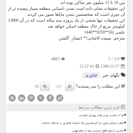
بین 10 تا 15 میلیون نفر ساكن بوده اند.
این تحقیقات نشان داده است تمدن باستانی منطقه بسیار پیچیده تر از
آن چیزی است كه متخصصین تمدن مایاها تصور می كردند.
این تحقیقات تنها بخشی از یك پروژه سه ساله است كه در آن 13000
كیلومتر مربع از خاك منطقه اسكن خواهد شد.
علمی (6)**9259**1440
مترجم: سپیده كاشانی** انتشار: گلشن
4883
/ 5
5.0
1396/11/17
15:57:01
تگهای خبر:
فناوری
این مطلب را می پسندید؟
(0)
(1)
X
تازه ترین مطالب مرتبط
متا از نخست وزیر هند پوزش خواست
عامل سرکش اوپن ای آی مشتری یک شرکت فناوری را به خطر انداخت
تکذیب ادعای قطع اینترنت بعد از جام جهانی