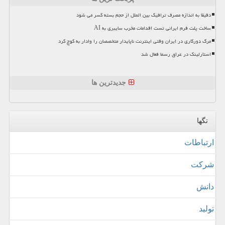
دقیقا به اندازه مصرف ترافیک بین الملل از حجم بسته کسر می شود
ساخت پلت فرم ایرانی تست اقدامات مخرب سایبری به AI
مرگ دورکاری در ایران وقتی اینترنت ناپایدار متخصصان را وادار به کوچ کرد
استارلینک در عراق رسما فعال شد
جدیدترین ها
تگها
ارتباطات
شركت
دانش
تولید