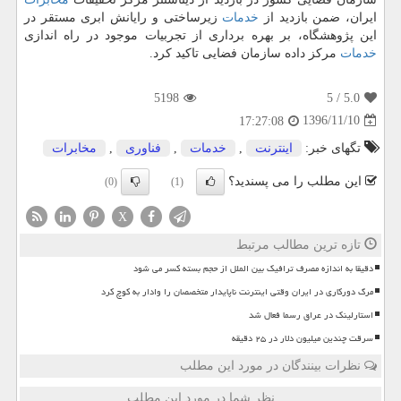
ایران، ضمن بازدید از
خدمات
زیرساختی و رایانش ابری مستقر در
این پژوهشگاه، بر بهره برداری از تجربیات موجود در راه اندازی
خدمات
مركز داده سازمان فضایی تاكید كرد.
5198
/ 5
5.0
1396/11/10
17:27:08
تگهای خبر:
اینترنت
,
خدمات
,
فناوری
,
مخابرات
این مطلب را می پسندید؟
(0)
(1)
X
تازه ترین مطالب مرتبط
دقیقا به اندازه مصرف ترافیک بین الملل از حجم بسته کسر می شود
مرگ دورکاری در ایران وقتی اینترنت ناپایدار متخصصان را وادار به کوچ کرد
استارلینک در عراق رسما فعال شد
سرقت چندین میلیون دلار در ۲۵ دقیقه
نظرات بینندگان در مورد این مطلب
نظر شما در مورد این مطلب