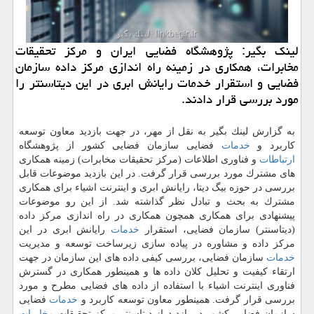
لینك بگیر: پژوهشگاه فضایی ایران و مركز تحقیقات
مخابرات، همكاری در زمینه راه اندازی مركز داده سازمان
فضایی و استقرار خدمات رایانش ابری در این دیتاسنتر را
مورد بررسی قرار دادند.
به گزارش لینك بگیر به نقل از مهر، در جهت بازدید معاون توسعه
كاربرد و
خدمات
فضایی سازمان فضایی كشور از پژوهشگاه
ارتباطات
و فناوری اطلاعات (مركز تحقیقات مخابرات) زمینه همكاری
های مشترك مورد بررسی قرار گرفت. در این بازدید موضوعات قابل
بررسی در حوزه بیگ دیتا، رایانش ابری و اینترنت اشیاء برای همكاری
مشترك به بحث و تبادل نظر گذاشته شد. از این رو موضوعات
پیشنهادی برای همكاری همچون همكاری در راه اندازی مركز داده
(دیتاسنتر) سازمان فضایی، استقرار
خدمات
رایانش ابری در این
مركز داده و مشاوره در پیاده سازی زیرساخت توسعه و مدیریت
خدمات
سازمان فضایی، بررسی كیفی داده های این سازمان در جهت
ارتقاء كیفیت و تحلیل كلان داده ها و همینطور همكاری در گسترش
فناوری اینترنت اشیاء با استفاده از داده­ های فضایی مطرح و مورد
بررسی قرار گرفت. همینطور معاون توسعه كاربرد و
خدمات
فضایی
سازمان فضایی كشور در بازدید از دیتاسنتر مركز تحقیقات
مخابرات