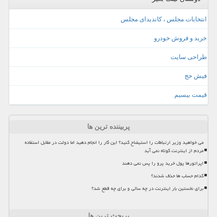
انتخابات مجلس ، کاندیدای مجلس
خرید و فروش خودرو
طراحی سایت
فیش حج
قیمت بیسیم
پربیننده ترین ها
می خواهید وزیر ارتباطات را استیضاح کنید؟ این کار را انجام دهید اما دولت در مقابل استفاده
مردم از اینترنت کوتاه نمی آید
اپراتورها پول خرید پرو را پس نمی دهند
کدام حساب ها حذف شدند؟
برای نخستین بار اینترنت در چه سالی و برای چه قطع شد؟
پربحث ترین ها