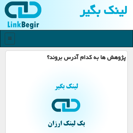
لینك بگیر
منو
پژوهش ها به كدام آدرس بروند؟