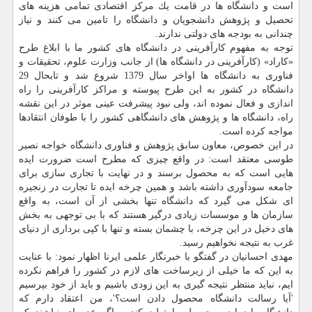
است و دانشگاه ها در قامت یك مركز اقتصادی تمامی هزینه های
تحصیل و پژوهش دانشجویان و دانشگاه را تامین می كنند و نیاز
چندانی به بودجه های دولتی ندارند.
توجه به مفهوم كارآفرینی در دانشگاه های كشور ما با ابلاغ طرح
«كاراد» (كارآفرینی در دانشگاه ها) از جانب وزارت علوم، تحقیقات و
فناوری به دانشگاه ها اواخر سال 1379 شروع شد و تابحال 29
دانشگاه در كشور به این طرح پیوسته و مراكز كارآفرینی را راه
اندازی و فعال نموده اند، ولی نبود پیشرفت عینی موثر در این نقشه
راه، دانشگاه ها و پژوهش های دانشگاهی كشور را با طوفان انتقادها
مواجه كرده است.
در این خصوص، معاون سابق پژوهش و فناوری دانشگاه خواجه نصیر
طوسی معتقد است: در واقع چیزی كه مطرح است ضرورت ایده
هایی است كه به محصول برسند و در نهایت با تجاری سازی برای
جامعه سودآوری داشته باشد و همین چرخه ایده تا تجارت در زنجیره
ای شكل می گیرد كه دانشگاه تنها بخشی از آن است، به واقع
سازمان ها و موسسات زیادی درگیر هستند كه با بی توجهی به بخش
های دخیل در این چرخه، با چشمان بسته و تنها با كپی برداری از دنیای
غرب به نتیجه نخواهیم رسید.
مهدی احسانیان در گفتگو با خبرنگار علمی ایرنا اظهار نمود: با عنایت
به این كه ما خیلی از زیرساخت های لازم در كشور را فراهم نكرده
ایم، نباید منتظر نتیجه گیری به این زودی باشیم و باید از خود بپرسیم
'آیا رسالت دانشگاه محصول دادن است؟'، من اعتقاد دارم كه