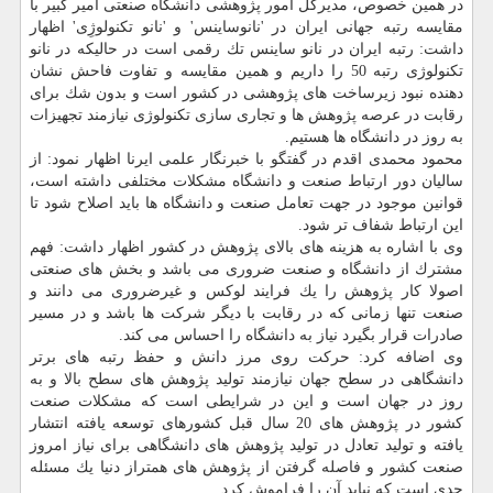
در همین خصوص، مدیركل امور پژوهشی دانشگاه صنعتی امیر كبیر با
مقایسه رتبه جهانی ایران در 'نانوساینس' و 'نانو تكنولوژِی' اظهار
داشت: رتبه ایران در نانو ساینس تك رقمی است در حالیكه در نانو
تكنولوژی رتبه 50 را داریم و همین مقایسه و تفاوت فاحش نشان
دهنده نبود زیرساخت های پژوهشی در كشور است و بدون شك برای
رقابت در عرصه پژوهش ها و تجاری سازی تكنولوژی نیازمند تجهیزات
به روز در دانشگاه ها هستیم.
محمود محمدی اقدم در گفتگو با خبرنگار علمی ایرنا اظهار نمود: از
سالیان دور ارتباط صنعت و دانشگاه مشكلات مختلفی داشته است،
قوانین موجود در جهت تعامل صنعت و دانشگاه ها باید اصلاح شود تا
این ارتباط شفاف تر شود.
وی با اشاره به هزینه های بالای پژوهش در كشور اظهار داشت: فهم
مشترك از دانشگاه و صنعت ضروری می باشد و بخش های صنعتی
اصولا كار پژوهش را یك فرایند لوكس و غیرضروری می دانند و
صنعت تنها زمانی كه در رقابت با دیگر شركت ها باشد و در مسیر
صادرات قرار بگیرد نیاز به دانشگاه را احساس می كند.
وی اضافه كرد: حركت روی مرز دانش و حفظ رتبه های برتر
دانشگاهی در سطح جهان نیازمند تولید پژوهش های سطح بالا و به
روز در جهان است و این در شرایطی است كه مشكلات صنعت
كشور در پژوهش های 20 سال قبل كشورهای توسعه یافته انتشار
یافته و تولید تعادل در تولید پژوهش های دانشگاهی برای نیاز امروز
صنعت كشور و فاصله گرفتن از پژوهش های همتراز دنیا یك مسئله
جدی است كه نباید آن را فراموش كرد.