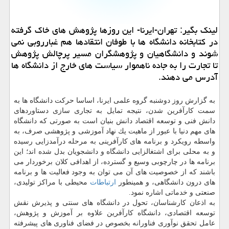
لینك بگیر: تهران-ایرنا- این روزها پژوهش های خاك گرفته
در كتابخانه دانشگاه ها با طوفان انتقادها هم غبارروبی نمی
شوند و دانشگاهیان و پژوهشگران مسیر پرچالش پژوهش
تا تجارت را به جاده ناهموار سیاست های خارج از دانشگاه ها
آدرس می دهند.
به گزارش روز دوشنبه گروه علمی ایرنا، اساسا حركت دانشگاه ها به
سمت كارآفرین شدن، نتیجه تمایل به تجاری سازی دستاوردهای
دانش فنی و توسعه اقتصاد دانش بنیان است به صورتی كه دانشگاه
های مهم دنیا با عبور از ماهیت یك نهاد آموزشی و پژوهشی صرف، به
واسطه رویكرد و برنامه های كارآفرینی به مرحله درآمدزایی رسیده
و به محلی برای اشتغالزایی دانشگاه و دانشجویان بدل شده اند؛ این
برنامه ها در چارچوبی وسیع و گسترده، از اهدافی كلان برخوردار می
باشند كه از خصوصیت های آن می توان به وجود فعالیت ها و برنامه
های درون دانشگاهی، و همینطور
ارتباطات
محیطی با مراكز تولیدی،
صنعتی و خدماتی اشاره نمود.
به اذعان كارشناسان، تحول در دانشگاه های سنتی و پذیرش نقش
توسعه اقتصادی، دانشگاه كارآفرین علاوه بر آموزش و پژوهش،
عامل تحقق نوآوری فناورانه بخصوص در فضای فناوری های پیشرفته