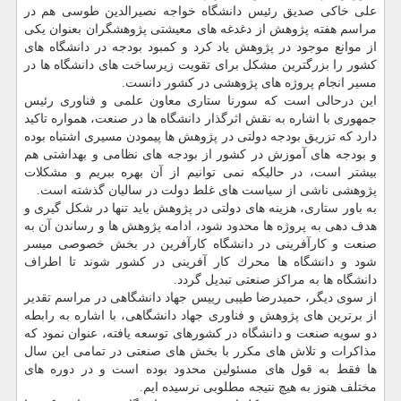
علی خاكی صدیق رئیس دانشگاه خواجه نصیرالدین طوسی هم در
مراسم هفته پژوهش از دغدغه های معیشتی پژوهشگران بعنوان یكی
از موانع موجود در پژوهش یاد كرد و كمبود بودجه در دانشگاه های
كشور را بزرگترین مشكل برای تقویت زیرساخت های دانشگاه ها در
مسیر انجام پروژه های پژوهشی در كشور دانست.
این درحالی است كه سورنا ستاری معاون علمی و فناوری رئیس
جمهوری با اشاره به نقش اثرگذار دانشگاه ها در صنعت، همواره تاكید
دارد كه تزریق بودجه دولتی در پژوهش ها پیمودن مسیری اشتباه بوده
و بودجه های آموزش در كشور از بودجه های نظامی و بهداشتی هم
بیشتر است، در حالیكه نمی توانیم از آن بهره ببریم و مشكلات
پژوهشی ناشی از سیاست های غلط دولت در سالیان گذشته است.
به باور ستاری، هزینه های دولتی در پژوهش باید تنها در شكل گیری و
هدف دهی به پروژه ها محدود شود، ادامه پژوهش ها و رساندن آن به
صنعت و كارآفرینی در دانشگاه كارآفرین در بخش خصوصی میسر
شود و دانشگاه ها محرك كار آفرینی در كشور شوند تا اطراف
دانشگاه ها به مراكز صنعتی تبدیل گردد.
از سوی دیگر، حمیدرضا طیبی رییس جهاد دانشگاهی در مراسم تقدیر
از برترین های پژوهش و فناوری جهاد دانشگاهی، با اشاره به رابطه
دو سویه صنعت و دانشگاه در كشورهای توسعه یافته، عنوان نمود كه
مذاكرات و تلاش های مكرر با بخش های صنعتی در تمامی این سال
ها فقط به قول های مسئولین محدود بوده است و در دوره های
مختلف هنوز به هیچ نتیجه مطلوبی نرسیده ایم.