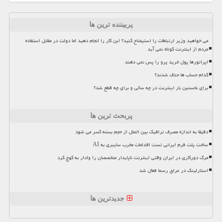
پربیننده ترین ها
می خواهید وزیر ارتباطات را استیضاح کنید؟ این کار را انجام دهید اما دولت در مقابل استفاده
مردم از اینترنت کوتاه نمی آید
اپراتورها پول خرید پرو را پس نمی دهند
کدام حساب ها حذف شدند؟
برای نخستین بار اینترنت در چه سالی و برای چه قطع شد؟
پربحث ترین ها
دقیقا به اندازه مصرف ترافیک بین الملل از حجم بسته کسر می شود
ساخت پلت فرم ایرانی تست اقدامات مخرب سایبری به AI
مرگ دورکاری در ایران وقتی اینترنت ناپایدار متخصصان را وادار به کوچ کرد
استارلینک در عراق رسما فعال شد
جدیدترین ها