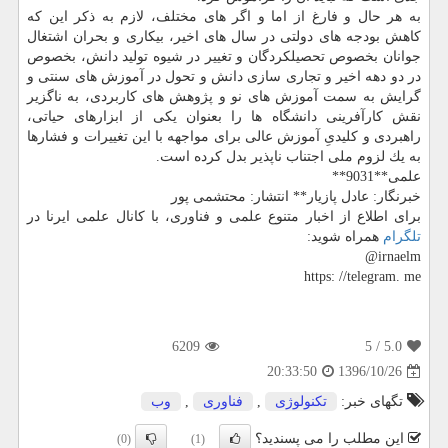
به هر حال و فارغ از اما و اگر های مختلف، لازم به ذكر این كه
كاهش بودجه های دولتی در سال های اخیر، بیكاری و بحران اشتغال
جوانان بخصوص تحصیلكردگان و تغییر در شیوه تولید دانش، بخصوص
در دو دهه اخیر و تجاری سازی دانش و تحول در آموزش های سنتی و
گرایش به سمت آموزش های نو و پژوهش های كاربردی، به ناگزیر
نقش كارآفرینی دانشگاه ها را بعنوان یكی از ابزارهای حیاتی،
راهبردی و كلیدیِ آموزش عالی برای مواجهه با این تغییرات و فشارها
به یك لزوم ملی اجتناب ناپذیر بدل كرده است.
علمی**9031**
خبرنگار: عادل پازیار** انتشار: محتشمی پور
برای اطلاع از اخبار متنوع علمی و فناوری، با كانال علمی ایرنا در
تلگرام
همراه شوید:
irnaelm@
https: //telegram. me
6209
/ 5
5.0
1396/10/26
20:33:50
تگهای خبر:
تكنولوژی
,
فناوری
,
وب
این مطلب را می پسندید؟
(0)
(1)