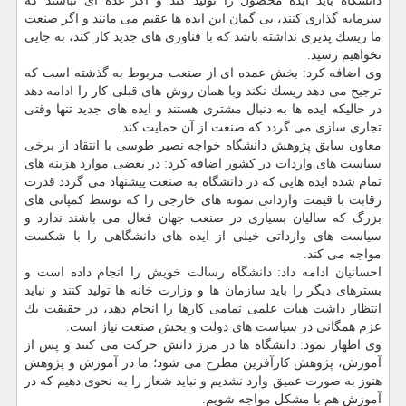
دانشگاه باید ایده محصول را تولید كند و اگر عده ای نباشند كه
سرمایه گذاری كنند، بی گمان این ایده ها عقیم می مانند و اگر صنعت
ما ریسك پذیری نداشته باشد كه با فناوری های جدید كار كند، به جایی
نخواهیم رسید.
وی اضافه كرد: بخش عمده ای از صنعت مربوط به گذشته است كه
ترجیح می دهد ریسك نكند وبا همان روش های قبلی كار را ادامه دهد
در حالیكه ایده ها به دنبال مشتری هستند و ایده های جدید تنها وقتی
تجاری سازی می گردد كه صنعت از آن حمایت كند.
معاون سابق پژوهش دانشگاه خواجه نصیر طوسی با انتقاد از برخی
سیاست های واردات در كشور اضافه كرد: در بعضی موارد هزینه های
تمام شده ایده هایی كه در دانشگاه به صنعت پیشنهاد می گردد قدرت
رقابت با قیمت وارداتی نمونه های خارجی را كه توسط كمپانی های
بزرگ كه سالیان بسیاری در صنعت جهان فعال می باشند ندارد و
سیاست های وارداتی خیلی از ایده های دانشگاهی را با شكست
مواجه می كند.
احسانیان ادامه داد: دانشگاه رسالت خویش را انجام داده است و
بسترهای دیگر را باید سازمان ها و وزارت خانه ها تولید كنند و نباید
انتظار داشت هیات علمی تمامی كارها را انجام دهد، در حقیقت یك
عزم همگانی در سیاست های دولت و بخش صنعت نیاز است.
وی اظهار نمود: دانشگاه ها در مرز دانش حركت می كنند و پس از
آموزش، پژوهش كارآفرین مطرح می شود؛ ما در آموزش و پژوهش
هنوز به صورت عمیق وارد نشدیم و نباید شعار را به نحوی دهیم كه در
آموزش هم با مشكل مواجه شویم.