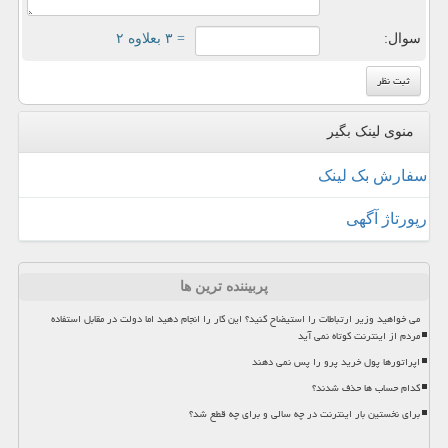
سوال:
= ۳ بعلاوه ۲
منوی لینک بگیر
سفارش بک لینک
رپورتاژ آگهی
پربیننده ترین ها
می خواهید وزیر ارتباطات را استیضاح کنید؟ این کار را انجام دهید اما دولت در مقابل استفاده
مردم از اینترنت کوتاه نمی آید
اپراتورها پول خرید پرو را پس نمی دهند
کدام حساب ها حذف شدند؟
برای نخستین بار اینترنت در چه سالی و برای چه قطع شد؟