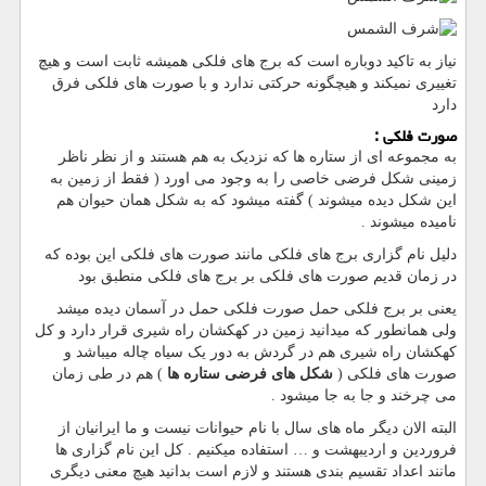
نیاز به تاکید دوباره است که برج های فلکی همیشه ثابت است و هیچ
تغییری نمیکند و هیچگونه حرکتی ندارد و با صورت های فلکی فرق
دارد
صورت فلکی :
به مجموعه ای از ستاره ها که نزدیک به هم هستند و از نظر ناظر
زمینی شکل فرضی خاصی را به وجود می اورد ( فقط از زمین به
این شکل دیده میشوند ) گفته میشود که به شکل همان حیوان هم
نامیده میشوند .
دلیل نام گزاری برج های فلکی مانند صورت های فلکی این بوده که
در زمان قدیم صورت های فلکی بر برج های فلکی منطبق بود
یعنی بر برج فلکی حمل صورت فلکی حمل در آسمان دیده میشد
ولی همانطور که میدانید زمین در کهکشان راه شیری قرار دارد و کل
کهکشان راه شیری هم در گردش به دور یک سیاه چاله میباشد و
صورت های فلکی (
شکل های فرضی ستاره ها
) هم در طی زمان
می چرخند و جا به جا میشود .
البته الان دیگر ماه های سال با نام حیوانات نیست و ما ایرانیان از
فروردین و اردیبهشت و … استفاده میکنیم . کل این نام گزاری ها
مانند اعداد تقسیم بندی هستند و لازم است بدانید هیچ معنی دیگری