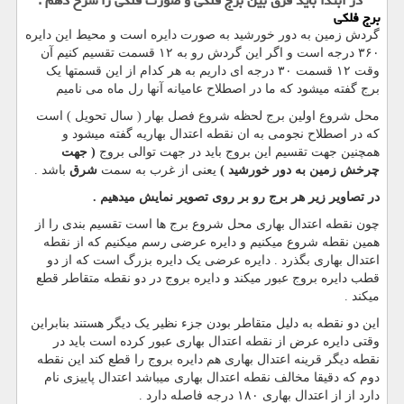
در ابتدا باید فرق بین برج فلکی و صورت فلکی را شرح دهم .
برج فلکی
گردش زمین به دور خورشید به صورت دایره است و محیط این دایره
۳۶۰ درجه است و اگر این گردش رو به ۱۲ قسمت تقسیم کنیم آن
وقت ۱۲ قسمت ۳۰ درجه ای داریم به هر کدام از این قسمتها یک
برج گفته میشود که ما در اصطلاح عامیانه آنها رل ماه می نامیم
محل شروع اولین برج لحظه شروع فصل بهار ( سال تحویل ) است
که در اصطلاح نجومی به ان نقطه اعتدال بهاریه گفته میشود و
همچنین جهت تقسیم این بروج باید در جهت توالی بروج
( جهت
چرخش زمین به دور خورشید )
یعنی از غرب به سمت
شرق
باشد .
در تصاویر زیر هر برج رو بر روی تصویر نمایش میدهیم .
چون نقطه اعتدال بهاری محل شروع برج ها است تقسیم بندی را از
همین نقطه شروع میکنیم و دایره عرضی رسم میکنیم که از نقطه
اعتدال بهاری بگذرد . دایره عرضی یک دایره بزرگ است که از دو
قطب دایره بروج عبور میکند و دایره بروج در دو نقطه متقاطر قطع
میکند .
این دو نقطه به دلیل متقاطر بودن جزء نظیر یک دیگر هستند بنابراین
وقتی دایره عرض از نقطه اعتدال بهاری عبور کرده است باید در
نقطه دیگر قرینه اعتدال بهاری هم دایره بروج را قطع کند این نقطه
دوم که دقیقا مخالف نقطه اعتدال بهاری میباشد اعتدال پاییزی نام
دارد از از اعتدال بهاری ۱۸۰ درجه فاصله دارد .