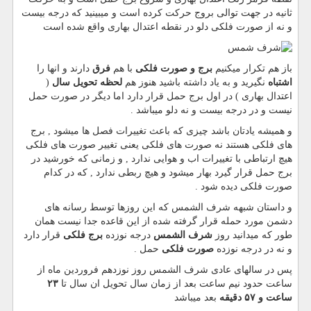
ثانیه در جهت توالی بروج حرکت کرده است و میبینید که درجه بیست
و نه از صورت فلکی دلو در نقطه اعتدال بهاری واقع شده است
باز هم تکرار میکنیم
برج و صورت فلکی
با هم
فرق
دارند و انها را
اشتباه
نگیرید و به یاد داشته باشید هنوز هم
لحظه تحویل سال
(
اعتدال بهاری ) در اول برج حمل قرار دارد اما دیگر در صورت حمل
نیست و در درجه بیست و نه دلو میباشد .
و همیشه یادتان باشد چیزی که باعث تغییرات فصل ها میشود , برج
های فلکی هستند نه صورت های فلکی یعنی تغییر صورت های فلکی
هیچ ارتباطی با تغییرات اب و هوایی ندارد , و زمانی که خورشید در
برج حمل قرار گیرد بهار میشود و هیچ ربطی ندارد , که در کدام
صورت فلکی دیده شود .
و داستان شبهه شرف الشمس که این روزها توسط رسانه های
دشمن مورد حمله قرار گرفته شده از این قاعده جدا نیست همان
طور که میدانید روز
شرف الشمس
درجه نوزده
برج فلکی
قرار دارد
و نه در درجه نوزده
صورت فلکی
حمل .
پس در سالهای عادی شرف الشمس روز نوزدهم فروردین ماه از
ساعت حدود نیم ساعت بعد از زمان سال تحویل ان سال تا
۲۳
ساعت و ۵۷ دقیقه
بعد میباشد