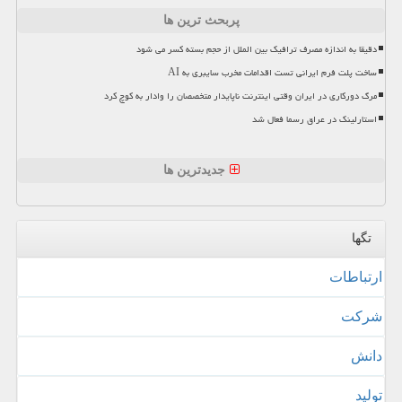
پربحث ترین ها
دقیقا به اندازه مصرف ترافیک بین الملل از حجم بسته کسر می شود
ساخت پلت فرم ایرانی تست اقدامات مخرب سایبری به AI
مرگ دورکاری در ایران وقتی اینترنت ناپایدار متخصصان را وادار به کوچ کرد
استارلینک در عراق رسما فعال شد
جدیدترین ها
تگها
ارتباطات
شركت
دانش
تولید