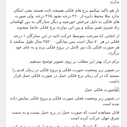
ندارند .
باز هم تاکید میکنیم برج های فلکی همیشه ثابت هستند یعنی امکان
ندارد مثلا محیط دایره از ۳۶۰ درجه بشود ۳۶۵ درجه, ولی صورت
های فلکی به دلیل چرخش خورشید و دیگر ستارگان به دور کهکشان
راه شیری تغییر میکند و بین این دوازده برج فلکی جابجا میشوند .
از انجایی که سرعت متوسط حرکت ثانیه در این ستارگان ۱ درجه
فلکی در هر ۷۰ سال است پس میانگین ۲۵۲۰۰ سال طول میکشد تا
هر صورت فلکی یک دور کامل در بروج فلکی بزند و به جای خود
برگردد .
برای درک بهتر این مطلب بر روی تصویر توضیح میدهیم .
در تصویر زیر وضعیت صورت فلکی و بروج فلکی در زمان قدیم را
میبینید که در آن زمان برج فلکی حمل در صورت فلکی حمل قرار
داشت
در تصویر زیر وضعیت فعلی صورت فلکی و بروج فلکی نمایش داده
شده است
قابل مشاهده است که صورت حمل در برج حمل نیست و به سمت
شرق جهان حرکت کرده است .
نقطه قرمز رنگ اعتدال بهاری و شروع برج حمل است و به حرکت