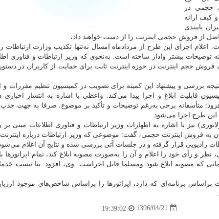
ای حجمی در
و كیف ارائه
ان پایبندی
حاصل از فروش حجمی اینترنت را از دست خواهند داد،
لام اجرای این طرح از مرداد‌ماه امسال نه‌تنها تكذیب وزارت ارتباطات را ب
ه توضیحات بیشتر وادار ساخته است. به‌نحوی كه وزیر ارتباطات و فناوری اطل
 فروش حجم اینترنت در حوزه اینترنت ثابت برای حمایت از كاربران در دستور 
نتیجه بررسی و پیشنهاد این كمیته برای تصویب در كمیسیون تنظیم مقررات و ا
ن قابلیت ابلاغ و اجرا پیدا می‌كند. واعظی با اشاره به انتشار اخباری 
، افزود: متأسفانه برخی به‌رغم توضیحات و تأكید بر موضوع، صرفا به جهت جذ
اد این طرح اجرا می‌شود.
وری) نیز با اشاره به اظهارات وزیر ارتباطات و فناوری اطلاعات مبنی بر را
دن به فروش اینترنت حجمی، گفت: موضوعی كه وزیر ارتباطات درباره اینترنت 
ت رادیویی قرار گرفته و در جلسات آتی بررسی شده و نتایج آن اعلام می‌شود
ظر و رأی خود را اعلام و آن را به‌صورت مصوبه ابلاغ كند، تمام اپراتورها بای
زمانی كه مصوبه ابلاغ شود ومسلما قابل اجراست. وی، افزود: بنا نیست خدم
اساس برنامه‌ای كه دارد، اپراتورها را براساس شاخص‌های موجود ارزیاب
1396/04/21
19:39:02