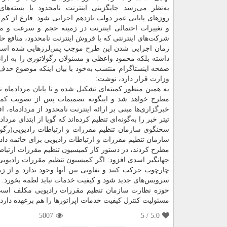
به‌نظر می‌رسد جایگزینی اینترنت نامحدود با بسته‌ه
روزهای پایانی عمر دولت یازدهم اجرایی شود. فارغ از كم 
و تغییرات احتمالی اینترنت در زمینه حجم و سرعت و میز
شركت‌های اینترنتی كه با فروش اینترنت نامحدود، منافع 
زمان اجرایی شدن این طرح موجب پس‌لرز‌هایی شده است. اع
داشته بلكه محمود واعظی و مسئولان رگولاتوری را به ارائ
صفحه اینستا‌گرام منتسب به‌خود با بیان اینكه موضوع حذف
وزارت قرار دارد، نوشت:
به همین منظور كمیته‌ای تشكیل شده و تا پایان مردادماه 
مطرح خواهد شد و اینگونه تصمیمات پس از تصویب كمیسیو
خبرگزاری‌ها مبنی بر ارائه اینترنت نامحدود از مردادماه
تیتر خبر را به‌گونه‌ای تنظیم كرده‌اند كه گویا از ابتدای مرد
سخنگوی سازمان تنظیم مقررات و ارتباطات رادیویی(رگولات
سازمان تنطیم مقررات و ارتباطات رادیویی برای خاتمه دا
مطرح كردند، در دستور كار كمیسیون تنظیم مقررات ارتباطا
جهانگیر اسدی افزود: اگر كمیسیون تنظیم مقررات رادیویی، ن
چارچوب حركت كنند و تفاوتی بین آنها وجود ندارد و از 
سرویس‌های جدید شود و كیفیت خدمات نباید لطمه بخورد.
حوزه نظارت سازمان تنظیم مقررات رادیویی مكلف است بر
مسئولیت كنترل كیفیت خدمات اپراتورها را هم برعهده دارد.
5007
/ 5
5.0