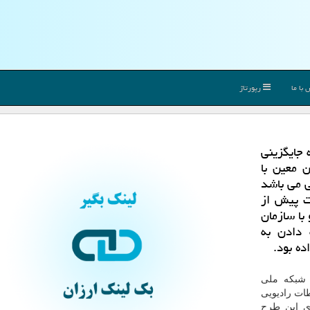
با ما
رپورتاژ
 جایگزینی
 معین با
ی می باشد
ات پیش از
با سازمان
 دادن به
ده بود.
 شبكه ملی
ات رادیویی
ای این طرح