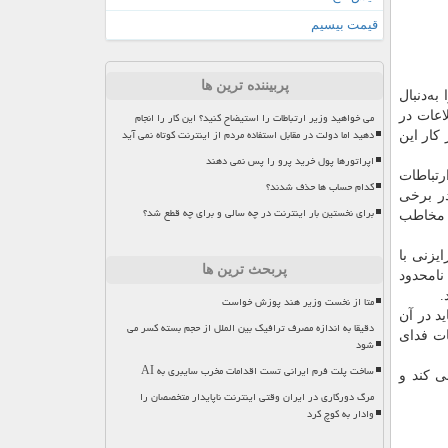
قیمت بیسیم
پربیننده ترین ها
ه‌دنبال
اعات در
می خواهید وزیر ارتباطات را استیضاح کنید؟ این کار را انجام
دهید اما دولت در مقابل استفاده مردم از اینترنت کوتاه نمی آید
كار این
اپراتورها پول خرید پرو را پس نمی دهند
رتباطات
کدام حساب ها حذف شدند؟
در برخی
برای نخستین بار اینترنت در چه سالی و برای چه قطع شد؟
ب مخاطب
یزنی با
پربحث ترین ها
نامحدود
.
متا از نخست وزیر هند پوزش خواست
د در آن
دقیقا به اندازه مصرف ترافیک بین الملل از حجم بسته کسر می
ات فدای
شود
ساخت پلت فرم ایرانی تست اقدامات مخرب سایبری به AI
ی كند و
مرگ دورکاری در ایران وقتی اینترنت ناپایدار متخصصان را
وادار به کوچ کرد