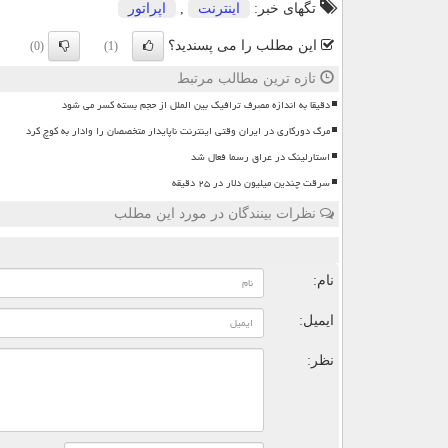
تگهای خبر:
اینترنت
,
اپراتور
این مطلب را می پسندید؟
(0)
(1)
تازه ترین مطالب مرتبط
دقیقا به اندازه مصرف ترافیک بین الملل از حجم بسته کسر می شود
مرگ دورکاری در ایران وقتی اینترنت ناپایدار متخصصان را وادار به کوچ کرد
استارلینک در عراق رسما فعال شد
سرقت چندین میلیون دلار در ۲۵ دقیقه
نظرات بینندگان در مورد این مطلب
ن
نام:
ایمیل:
نظر: