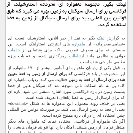
لینک بگیر: مجموعه ماهواره ای محرمانه استارشیلد، از
فرکانسی برای ارسال سیگنال به زمین بهره می گیرد که طبق
قوانین بین المللی باید برای ارسال سیگنال از زمین به فضا
استفاده گردد.
به گزارش
لینک
بگیر به نقل از خبر آنلاین، استارشیلد، نسخه ای
«نظامی/محرمانه» از
ماهواره
های اینترنتی استارلینک است. این
سیستم، نه برای مصرف عمومی، بلکه برای پشتیبانی از
خدمات
دولتی و نظامی مانند
ارتباطات
رمزگذاری شده، و عملیات ویژه
نظامی طراحی شده است.
به قول یکی از ردیابان ماهواره ای آماتور، بیشتر از ۱۷۰ ماهواره از
این مجموعه در باند فرکانسی
که برای ارسال از زمین به فضا تعیین
شده برای ارسال از فضا به زمین
فعالیت می کنند. ردیاب ماهواره ای
کانادایی به نام اسکات تالی متوجه شد که سیگنال هایی از فضا
بسمت زمین در بازه فرکانسی مورد اشاره منتشر می شود. بازه ای
که برای ارسال از زمین به فضا (uplink) تعریف شده است.
یعنی بر خلاف رویه معمول، این ماهواره ها به شکل «downlink»
یعنی از فضا به زمین ارسال می کنند. در صورتیکه قوانین بین المللی
چنین استفاده ای را در آن بازه ممنوع کرده است.
اگر یک ماهواره از فرکانسی استفاده نماید که ماهواره های دیگر
منتظر فرمان از زمین هستند، امکان دارد آنها نتوانند فرمان هایشان را