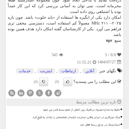
دریافت نمایند یا تداخل ایجاد شود. چون مجموعه استارشیلد طبعا
محرمانه است، نمی توان به آسانی بررسی کرد که این کار عمداً
بوده یا اشتباهی روی داده است.
امکان دارد یکی از انگیزه ها استفاده از «باند خلوت» باشد. چون بازه
۲۰۲۵-۲۱۱۰ MHz معمولاً کم استفاده است، دسترسی مخفی تری
فراهم می آورد. یکی از کارشناسان گفته امکان دارد هدف همین بوده
باشد.
منبع:
npr
345
/ 5
0.0
1404/07/27
11:55:21
تگهای خبر:
آنلاین
,
ارتباطات
,
اینترنت
,
خدمات
این مطلب را می پسندید؟
(0)
(0)
X
تازه ترین مطالب مرتبط
دقیقا به اندازه مصرف ترافیک بین الملل از حجم بسته کسر می شود
مرگ دورکاری در ایران وقتی اینترنت ناپایدار متخصصان را وادار به کوچ کرد
استارلینک در عراق رسما فعال شد