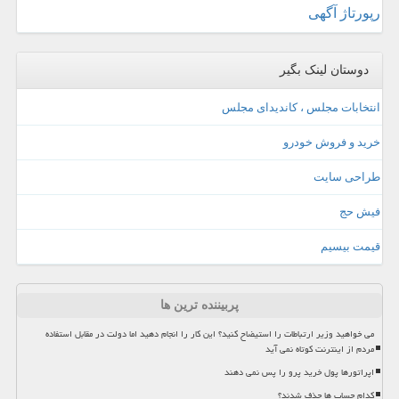
رپورتاژ آگهی
دوستان لینک بگیر
انتخابات مجلس ، کاندیدای مجلس
خرید و فروش خودرو
طراحی سایت
فیش حج
قیمت بیسیم
پربیننده ترین ها
می خواهید وزیر ارتباطات را استیضاح کنید؟ این کار را انجام دهید اما دولت در مقابل استفاده
مردم از اینترنت کوتاه نمی آید
اپراتورها پول خرید پرو را پس نمی دهند
کدام حساب ها حذف شدند؟