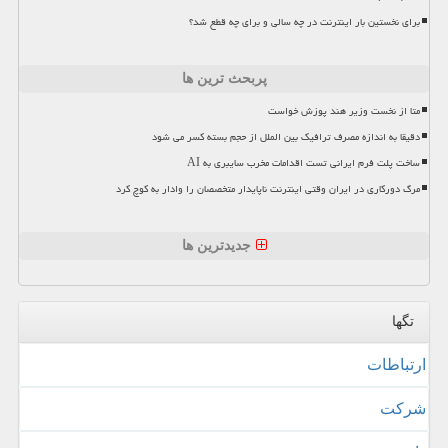
برای نخستین بار اینترنت در چه سالی و برای چه قطع شد؟
پربحث ترین ها
متا از نخست وزیر هند پوزش خواست
دقیقا به اندازه مصرف ترافیک بین الملل از حجم بسته کسر می شود
ساخت پلت فرم ایرانی تست اقدامات مخرب سایبری به AI
مرگ دورکاری در ایران وقتی اینترنت ناپایدار متخصصان را وادار به کوچ کرد
جدیدترین ها
تگها
ارتباطات
شركت