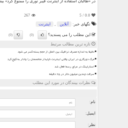
در «طالبان استفاده از اینترنت فیبر نوری را ممنوع کرد» بیش
267
/ 5
0.0
تگهای خبر:
آنلاین
,
اینترنت
این مطلب را می پسندید؟
(0)
(0)
تازه ترین مطالب مرتبط
دقیقا به اندازه مصرف ترافیک بین الملل از حجم بسته کسر می شود
مرگ دورکاری در ایران وقتی اینترنت ناپایدار متخصصان را وادار به کوچ کرد
استارلینک در عراق رسما فعال شد
سرقت چندین میلیون دلار در ۲۵ دقیقه
نظرات بینندگان در مورد این مطلب
ن
نام:
ایمیل:
نظر: