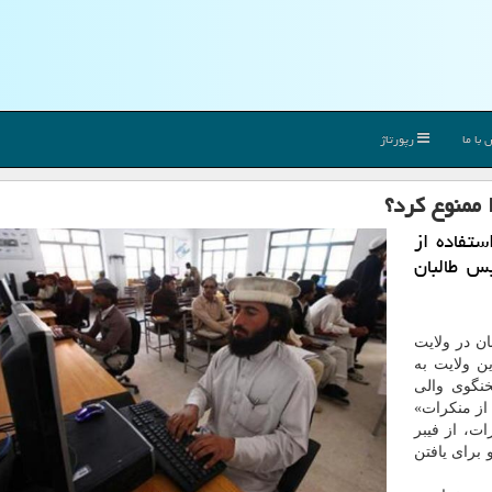
با ما
رپورتاژ
 ممنوع کرد؟
ستفاده از
س طالبان
ان در ولایت
ین ولایت به
نگوی والی
 از منکرات»
ت، از فیبر
برای یافتن