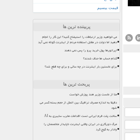
قیمت بیسیم
پربیننده ترین ها
می خواهید وزیر ارتباطات را استیضاح کنید؟ این کار را انجام
دهید اما دولت در مقابل استفاده مردم از اینترنت کوتاه نمی آید
اپراتورها پول خرید پرو را پس نمی دهند
کدام حساب ها حذف شدند؟
برای نخستین بار اینترنت در چه سالی و برای چه قطع شد؟
پربحث ترین ها
متا از نخست وزیر هند پوزش خواست
دقیقا به اندازه مصرف ترافیک بین الملل از حجم بسته کسر می
شود
ساخت پلت فرم ایرانی تست اقدامات مخرب سایبری به AI
مرگ دورکاری در ایران وقتی اینترنت ناپایدار متخصصان را
وادار به کوچ کرد