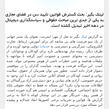
لینک بگیر: بحث گسترش قوانین تأیید سن در فضای مجازی
به یکی از جدی ترین مباحث حقوقی و سیاستگذاری دیجیتال
در دهه اخیر تبدیل گشته است.
به گزارش
لینک
بگیر به نقل از مهر؛ اینترنت، بعنوان یک بستر جهانی
از یک سو فرصت های بی سابقه ای برای آموزش، ارتباط، تجارت
الکترونیکی، سرگرمی و دسترسی به
خدمات
دولتی بوجود آورده و از
طرف دیگر، زمینه ساز تهدیدهایی تازه برای کودکان و نوجوانان، از
دسترسی به محتوای جنسی و خشونت آمیز گرفته تا مواجهه با
تبلیغات هدفمند و حتی خطرات ناشی از هوش مصنوعی مولد، شده
است. این دوگانه فرصت و تهدید، سیاست گذاران را در موقعیتی
دشوار قرار داده است. چطور می توان همزمان از حقوق، سلامت
روانی و امنیت کودکان در فضای آنلاین حمایت کرد و با این وجود به
حریم خصوصی، آزادی های بنیادین و حق دسترسی آزاد بزرگسالان به
اطلاعات صدمه وارد نکرد؟ این مساله نه فقط به ابعاد حقوقی بلکه
به نتایج اجتماعی، فرهنگی، اقتصادی و امنیتی هم گره خورده است.
از همین روی، خبرنگار مهر در این نوشتار کوتاه با اتکا به برخی
گزارش ها، قوانین و تجربیات برخی کشورها ابعاد چندلایه و پیچیده
این مساله مورد بررسی قرار می دهد.