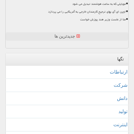
موبایلی که به ساعت هوشمند تبدیل می شود
اوپن ای آی بهای ترجیح کارمندان خارجی به آمریکایی را می پردازد
متا از نخست وزیر هند پوزش خواست
جدیدترین ها
تگها
ارتباطات
شركت
دانش
تولید
اینترنت