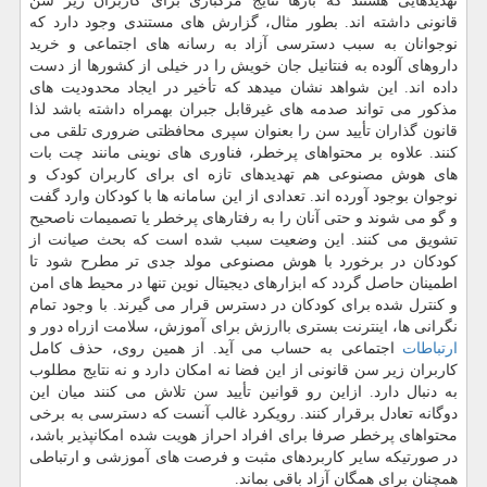
تهدیدهایی هستند که بارها نتایج مرگباری برای کاربران زیر سن
قانونی داشته اند. بطور مثال، گزارش های مستندی وجود دارد که
نوجوانان به سبب دسترسی آزاد به رسانه های اجتماعی و خرید
داروهای آلوده به فنتانیل جان خویش را در خیلی از کشورها از دست
داده اند. این شواهد نشان میدهد که تأخیر در ایجاد محدودیت های
مذکور می تواند صدمه های غیرقابل جبران بهمراه داشته باشد لذا
قانون گذاران تأیید سن را بعنوان سپری محافظتی ضروری تلقی می
کنند. علاوه بر محتواهای پرخطر، فناوری های نوینی مانند چت بات
های هوش مصنوعی هم تهدیدهای تازه ای برای کاربران کودک و
نوجوان بوجود آورده اند. تعدادی از این سامانه ها با کودکان وارد گفت
و گو می شوند و حتی آنان را به رفتارهای پرخطر یا تصمیمات ناصحیح
تشویق می کنند. این وضعیت سبب شده است که بحث صیانت از
کودکان در برخورد با هوش مصنوعی مولد جدی تر مطرح شود تا
اطمینان حاصل گردد که ابزارهای دیجیتال نوین تنها در محیط های امن
و کنترل شده برای کودکان در دسترس قرار می گیرند. با وجود تمام
نگرانی ها، اینترنت بستری باارزش برای آموزش، سلامت ازراه دور و
ارتباطات
اجتماعی به حساب می آید. از همین روی، حذف کامل
کاربران زیر سن قانونی از این فضا نه امکان دارد و نه نتایج مطلوب
به دنبال دارد. ازاین رو قوانین تأیید سن تلاش می کنند میان این
دوگانه تعادل برقرار کنند. رویکرد غالب آنست که دسترسی به برخی
محتواهای پرخطر صرفا برای افراد احراز هویت شده امکانپذیر باشد،
در صورتیکه سایر کاربردهای مثبت و فرصت های آموزشی و ارتباطی
همچنان برای همگان آزاد باقی بماند.