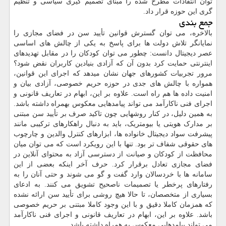
توان انتقادات مطرح شده را مبنای تصمیم گیری سیاسی و تنظیم
گری این حوزه قرار داد.
جمع بندی
بالاخره، می توان گسترش قوانین تأیید سن در فضای مجازی را
نمایانگر تلاش دولت ها برای پاسخ به یکی از چالش های اساسی
عصر دیجیتال دانست: چطور می توان کودکان را در مقابل تهدیدهای
اینترنتی حمایت کرد بدون آن که آزادی بنیادین کاربران نقض شود؟
مرور تجربیات کشورهای جهان نشان میدهد که اجرای این قوانین،
همواره با چالش های جدی در حوزه حریم خصوصی، آزادی بیان و
امنیت داده ها هم راه است. علاوه بر این، ابهام در تعاریف قانونی و
اجرای فنی ناکارآمد می تواند پیامدهایی معکوس بهمراه داشته باشد.
به همین دلیل، در کنار روشهایی چون تاکید صرف بر تأیید سن مبتنی
بر مدارک هویتی یا بیومتریک، باید به دنبال راهکارهای ترکیبی مانند
پیشرفت سواد دیجیتال خانواده ها، ابزارهای کنترل والدین و چارچوب
های حقوقی شفاف تر بود. تنها با این رویکرد است که می توان میان
محافظت از کودکان و صیانت از دسترسی آزاد به محتوای آنلاین در
فضای مجازی تعادل برقرار کرد. حرف آخر اینکه بعضی از این
سامانه ها با خردسالان وارد گفت و گو می شوند و حتی آنان را به
رفتارهای پرخطر یا تصمیمات ناصحیح تشویق می کنند. به ادعای
بسیاری از متخصصان، تا حالا هیچ روشی برای تأیید سن ارائه نشده
که همزمان کاملا دقیق و با این وجود کاملا مبتنی بر حریم خصوصی
باشد. علاوه بر این، ابهام در تعاریف قانونی و اجرای فنی ناکارآمد
می تواند پیامدهایی معکوس به همراه داشته باشد.