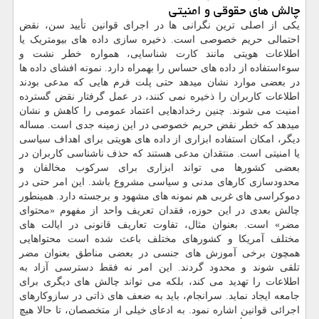
چالش های حقوقی و امنیتی
یکی از اصلی ترین نگرانی ها در اجرای قوانین تأیید سن، نقض
احتمالی حریم خصوصی است. ذخیره سازی داده های بیومتریک یا
اطلاعات هویتی مانند کارت شناسایی، همواره خطر نشت و
سوءاستفاده از داده های حساس را بهمراه دارد. نمونه افشای داده ها
در بعضی موارد نشان میدهد حتی پلت فرم هایی که مدعی بودند
اطلاعات کاربران را ذخیره نمی کنند، در عمل گرفتار نقض گسترده
امنیت می شوند. چنین رخدادهایی اعتماد عمومی را کاهش و نشان
میدهد که خطر نقض حریم خصوصی در این زمینه جدی است. مساله
دیگر، امکان استفاده ابزاری از داده های هویتی برای اهداف سیاسی
یا امنیتی است. منتقدان مدعی هستند که حذف ناشناسی کاربران در
بعضی کشورها می تواند ابزاری برای سرکوب مخالفان و
محدودسازی کارهای مدنی و سیاسی مشروع باشد. این امر حتی در
دموکراسی های غربی هم نمونه های مشهود و برجسته دارد. همینطور
چالش بعدی در این حوزه، فقدان تعریف واحد از مفهوم «محتوای
مضر» است. بعنوان مثال، تفاوت تعاریف قانونی در ایالت های
مختلف آمریکا و کشورهای مختلف باعث شده است محتواهایی
همچون برخی آموزش های جنسی در بعضی مناطق بعنوان مضر
تلقی شوند و محدود گردند. این امر نه فقط دسترسی آزاد به
اطلاعات را تهدید می کند، بلکه می تواند چالش های دیگری برای
جامعه ایجاد نماید. سرانجام، باید به ضعف های ذاتی در سازوکارهای
اجرائی قوانین اشاره نمود. به ادعای خیلی از متخصصان، تا حالا هیچ