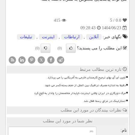
415
/ 5
0.0
1404/06/23
09:28:43
تگهای خبر:
آنلاین
,
ارتباطات
,
اینترنت
,
تبلیغات
این مطلب را می پسندید؟
(0)
(0)
X
تازه ترین مطالب مرتبط
اوپن ای آی بهای ترجیح کارمندان خارجی به آمریکایی را می پردازد
دقیقا به اندازه مصرف ترافیک بین الملل از حجم بسته کسر می شود
مرگ دورکاری در ایران وقتی اینترنت ناپایدار متخصصان را وادار به کوچ کرد
استارلینک در عراق رسما فعال شد
نظرات بینندگان در مورد این مطلب
نظر شما در مورد این مطلب
نام: