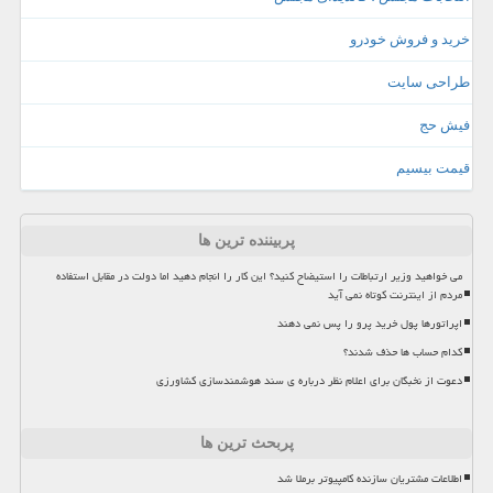
خرید و فروش خودرو
طراحی سایت
فیش حج
قیمت بیسیم
پربیننده ترین ها
می خواهید وزیر ارتباطات را استیضاح کنید؟ این کار را انجام دهید اما دولت در مقابل استفاده
مردم از اینترنت کوتاه نمی آید
اپراتورها پول خرید پرو را پس نمی دهند
کدام حساب ها حذف شدند؟
دعوت از نخبگان برای اعلام نظر درباره ی سند هوشمندسازی کشاورزی
پربحث ترین ها
اطلاعات مشتریان سازنده کامپیوتر برملا شد