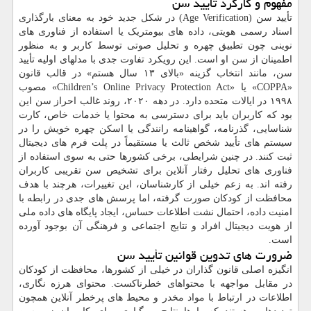
مفهوم و کارکرد تأیید سن
تأیید سن (Age Verification) در شکل جدید خود به معنای بارگذاری
اسناد رسمی هویتی، داده های بیومتریک یا استفاده از فناوری های
نوینی چون تطبیق چهره و تحلیل صوتی توسط کاربر و به منظور
اطمینان از سن او است. این رویکرد تفاوت جدی با مدلهای اولیه تأیید
سن، مانند انتخاب گزینه «بالای ۱۳ سال هستم» در قالب قانون
«COPPA» یا «Children’s Online Privacy Protection Act» مصوب
۱۹۹۸ در ایالات متحده دارد. در دهه ۲۰۲۰، روند غالب احراز سن این
بود که کاربران باید برای دسترسی به محتوا یا خدمات خاص، کارت
شناسایی، گذرنامه، گواهینامه رانندگی یا اسکن چهره خویش را در
سیستم های تأیید شخص ثالث یا مستقیماً در پلت فرم های دیجیتال
ثبت کنند. در چنین شرایطی، برخی کشورها حتی به سوی استفاده از
فناوری های تحلیل رفتار آنلاین برای تشخیص سن تقریبی کاربران
رفته اند. به زعم خیلی از کارشناسان، این تغییرات، هرچند با هدف
محافظت از کودکان صورت گرفته، اما پرسش های جدی در رابطه با
امنیت داده، احتمال نشت اطلاعات حساس، ایجاد پایگاه های داده ملی
از هویت دیجیتال افراد و نتایج اجتماعی و فرهنگی آن بوجود آورده
است.
ضرورت های تدوین قوانین تأیید سن
انگیزه اصلی قانون گذاران در خیلی از کشورها، محافظت از کودکان
در مقابل مواجهه با محتواهای خطرناکست. محتوای هرزه نگاری،
اطلاعات در ارتباط با مواد مخدر و محیط های پرخطر آنلاین همچون