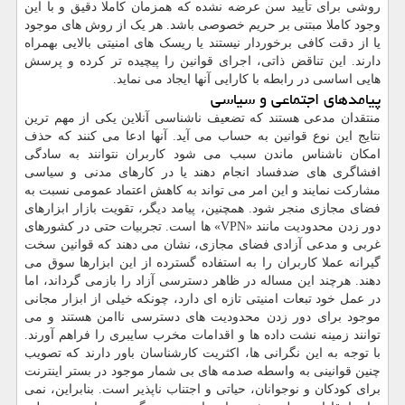
روشی برای تأیید سن عرضه نشده که همزمان کاملا دقیق و با این
وجود کاملا مبتنی بر حریم خصوصی باشد. هر یک از روش های موجود
یا از دقت کافی برخوردار نیستند یا ریسک های امنیتی بالایی بهمراه
دارند. این تناقض ذاتی، اجرای قوانین را پیچیده تر کرده و پرسش
هایی اساسی در رابطه با کارایی آنها ایجاد می نماید.
پیامدهای اجتماعی و سیاسی
منتقدان مدعی هستند که تضعیف ناشناسی آنلاین یکی از مهم ترین
نتایج این نوع قوانین به حساب می آید. آنها ادعا می کنند که حذف
امکان ناشناس ماندن سبب می شود کاربران نتوانند به سادگی
افشاگری های ضدفساد انجام دهند یا در کارهای مدنی و سیاسی
مشارکت نمایند و این امر می تواند به کاهش اعتماد عمومی نسبت به
فضای مجازی منجر شود. همچنین، پیامد دیگر، تقویت بازار ابزارهای
دور زدن محدودیت مانند «VPN» ها است. تجربیات حتی در کشورهای
غربی و مدعی آزادی فضای مجازی، نشان می دهند که قوانین سخت
گیرانه عملا کاربران را به استفاده گسترده از این ابزارها سوق می
دهند. هرچند این مساله در ظاهر دسترسی آزاد را بازمی گرداند، اما
در عمل خود تبعات امنیتی تازه ای دارد، چونکه خیلی از ابزار مجانی
موجود برای دور زدن محدودیت های دسترسی ناامن هستند و می
توانند زمینه نشت داده ها و اقدامات مخرب سایبری را فراهم آورند.
با توجه به این نگرانی ها، اکثریت کارشناسان باور دارند که تصویب
چنین قوانینی به واسطه صدمه های بی شمار موجود در بستر اینترنت
برای کودکان و نوجوانان، حیاتی و اجتناب ناپذیر است. بنابراین، نمی