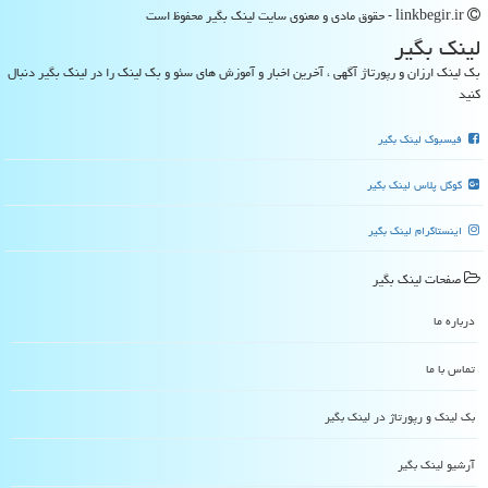
linkbegir.ir - حقوق مادی و معنوی سایت لینك بگیر محفوظ است
لینك بگیر
بک لینک ارزان و رپورتاژ آگهی ، آخرین اخبار و آموزش های سئو و بک لینک را در لینک بگیر دنبال
کنید
فیسبوک لینک بگیر
گوگل پلاس لینک بگیر
اینستاگرام لینک بگیر
صفحات لینك بگیر
درباره ما
تماس با ما
بک لینک و رپورتاژ در لینك بگیر
آرشیو لینك بگیر