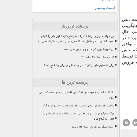
قیمت بیسیم
ایت دنس
 جایگزینی
پربیننده ترین ها
امپ، حال
می خواهید وزیر ارتباطات را استیضاح کنید؟ این کار را انجام
رد.» در
دهید اما دولت در مقابل استفاده مردم از اینترنت کوتاه نمی آید
ه توافق
اپراتورها پول خرید پرو را پس نمی دهند
 که بخش
کا توسط
کدام حساب ها حذف شدند؟
له فروش
برای نخستین بار اینترنت در چه سالی و برای چه قطع شد؟
پربحث ترین ها
دقیقا به اندازه مصرف ترافیک بین الملل از حجم بسته کسر می
شود
ساخت پلت فرم ایرانی تست اقدامات مخرب سایبری به AI
مرگ دورکاری در ایران وقتی اینترنت ناپایدار متخصصان را
وادار به کوچ کرد
استارلینک در عراق رسما فعال شد