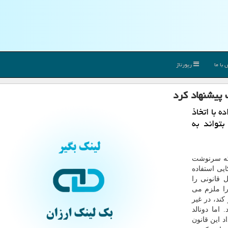
با ما
رپورتاژ
 پیشنهاد کرد
 با اتخاذ
تواند به
 که سرنوشت
ط ۱۷۰ میلیون آمریکایی استفاده
قانونی را
ا ملزم می
تا ۱۹ ژانویه واگذار کند، در غیر
اما دونالد
 این قانون