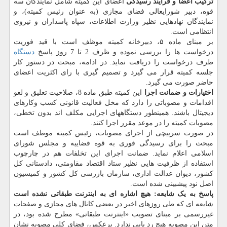
ترکیب اعضا و فرایند رسیدگی
اعضای این کمیته شامل نمایندگان سه
قوه، دبیر شورایعالی فضای مجازی (به عنوان رئیس کمیته)، و
نمایندگان نهادهایی نظیر وزارت اطلاعات، سپاه پاسداران و نیروی
انتظامی است.
بر مبنای ماده ۵، دبیرخانه کمیته موظف است با قید فوریت
درخواست ها را بررسی نموده و ظرف 2 تا 7 روز پاسخ
دستگاه
طرف درخواست را دریافت نماید. در ادامه، مبحث در دستور کار
جلسه کمیته قرار می گیرد و تصمیم گیری با رای اکثریت اعضای
حاضر صورت می گیرد.
اختیارات و ضمانت اجرا
این کمیته طبق ماده 8، صلاحیت تعلیق و لغو
اقدامات و مصوباتی را دارد که مخل فعالیت قانونی کسب وکارهای
دیجیتال باشند. همینطور دستگاههای اجرایی مکلف اند بدون تخطی،
مصوبات کمیته را در موعد مقرر اجرا کنند.
در صورت سرپیچی از اجرای مصوبات، رئیس کمیته موظف است
مبحث را برای رسیدگی فوری به قوه قضاییه و مجلس شورای
اسلامی اعلام نماید. ضمانت اجرای این تخلفات هم در چارچوب
استفاده از ظرفیت هایی نظیر ستاد اقتصاد مقاومتی، دادستانی کل
کشور، دیوان عدالت اداری، سازمان بازرسی کل کشور و کمیسیون
اصل نود پیشبینی شده است.
پاسخ به یک شایعه: هیچ اشاره ای به اینترنت طبقاتی نشده است
شایعه ای که طی روزهای اخیر در بعضی کانال های مجازی و صفحات
غیررسمی بر مبنای تصویب «اینترنت طبقاتی» مطرح شده بود، در
متن این مصوبه هیچ رد پایی ندارد. برعکس، فضای کلی مصوبه نشان