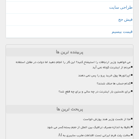
طراحی سایت
فیش حج
قیمت بیسیم
پربیننده ترین ها
می خواهید وزیر ارتباطات را استیضاح کنید؟ این کار را انجام دهید اما دولت در مقابل استفاده
مردم از اینترنت کوتاه نمی آید
اپراتورها پول خرید پرو را پس نمی دهند
کدام حساب ها حذف شدند؟
برای نخستین بار اینترنت در چه سالی و برای چه قطع شد؟
پربحث ترین ها
متا از نخست وزیر هند پوزش خواست
دقیقا به اندازه مصرف ترافیک بین الملل از حجم بسته کسر می شود
ساخت پلت فرم ایرانی تست اقدامات مخرب سایبری به AI