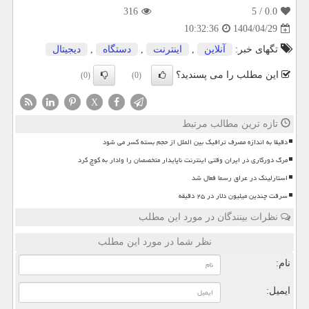
316
/ 5
0.0
1404/04/29
10:32:36
تگهای خبر:
آنلاین
,
اینترنت
,
دستگاه
,
دیجیتال
این مطلب را می پسندید؟
(0)
(0)
X
تازه ترین مطالب مرتبط
دقیقا به اندازه مصرف ترافیک بین الملل از حجم بسته کسر می شود
مرگ دورکاری در ایران وقتی اینترنت ناپایدار متخصصان را وادار به کوچ کرد
استارلینک در عراق رسما فعال شد
سرقت چندین میلیون دلار در ۲۵ دقیقه
نظرات بینندگان در مورد این مطلب
نظر شما در مورد این مطلب
نام:
ایمیل: