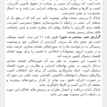
داده است که رویکرد آن مبتنی بر صیانت از حقوق قانونی کاربران،
کسب و کارها و شفاف سازی روندهای اجرایی می باشد و نه اعمال
محدودیت بر بستر دسترسی.
تابناک با بررسی نسخه نهائی مصوبه، تأیید می کند که در هیچ یک از
بندهای آن، بحثی در رابطه با محدودسازی سطح دسترسی اینترنت،
طبقه بندی کاربران یا تفکیک پهنای باند مطرح نشده و چنین شایعاتی
فاقد مبنای رسمی هستند.
گزارش دهی مستمر به شورا
طبق ماده 11 این سند، کمیته موظف
است هر شش ماه یک مرتبه، گزارشی از عملکرد خود و وضعیت
رسیدگی به درخواست ها را به شورایعالی فضای مجازی عرضه نماید
و در صورت لزوم، پیشنهادات اصلاحی یا تقنینی را برای بهبود فضای
اقتصاد دیجیتال کشور عرضه کند.
با تصویب این مصوبه، به نظر می آید شورایعالی فضای مجازی
درحال بازبینی در نقش نهادهای اجرایی و نظارتی در حوزه اقتصاد
دیجیتال است. ایجاد سازوکاری میانجی گر برای حل اختلافات کسب
وکارهای دیجیتال با نهادهای حاکمیتی، اقدامی مثبت تلقی می شود که
در صورت اجرای دقیق، می تواند از تکرار برخوردهای پرهزینه و
سلیقه ای با این کسب و کارها جلوگیری نماید.
تابناک آماده دریافت و انتشار نظرات و پرسش های فعالان این حوزه
در رابطه با این مصوبه مهم می باشد.