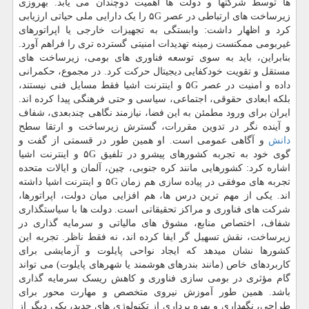
ها توسط شرکتها و دولت ها اهمیت دوچندان می یابد. بهروزی
زیرساخت های ارتباطی در عصر ۵G را یک دارایی ملی حیاتی ارزیابی
کرد و اظهار داشت: وابستگی به تجهیزات خارجی یا اپراتورهای
غیربومی ممکنست زمینه تهدیدات امنیتی گسترده تری را فراهم آورد.
بنابراین، باید به سوی توسعه فناوری های بومی، زیرساخت های
مستقل و تقویت خودکفایی دیجیتال حرکت کرد. در مجموع، حکمرانی
داده و امنیت در عصر ۵G و اینترنت اشیا فقط مسایل فنی نیستند،
بلکه ابعادی حقوقی، اجتماعی، سیاسی و حتی فرهنگی پیدا کرده اند.
ایران برای ورود مطمئن به این فضا، نیازمند نگاهی چندبعدی، شفاف
و آینده نگر در تدوین مقررات، گسترش زیرساخت و ارتقا سطح
دانش
و آگاهی عمومی است. او همین طور در قسمتی از گفت و
گوی خود به تجربه کشورهای پیشرو در تلفیق ۵G و اینترنت اشیا
اشاره کرد: کشورهایی مانند کره جنوبی، چین، آلمان و ایالات متحده
تجربه های موفقی در پیاده سازی هم زمان ۵G و اینترنت اشیا داشته
اند. یکی از مهم ترین درس ها، هم افزایی میان دولت، اپراتورها،
شرکت های فناوری و مراکز تحقیقاتی است. دولت ها با سیاستگذاری
شفاف، اختصاص منابع، مشوق های مالیاتی و سرمایه گذاری در
زیرساخت، نقش تسهیل گر ایفا کرده اند، نه فقط ناظر. تجربه این
کشورها نشان میدهد که ایجاد نواحی پایلوت و آزمایشی برای
کاربردهای خاص (مانند بندرهای هوشمند یا شهرهای پایلوت) می تواند
گام مؤثری در بومی سازی فناوری و کاهش ریسک سرمایه گذاری
باشد. همین طور آموزش نیروی متخصص و مهارت محور برای
طراحی، نگهداری و بهره برداری از تکنولوژی های جدید، یکی دیگر از