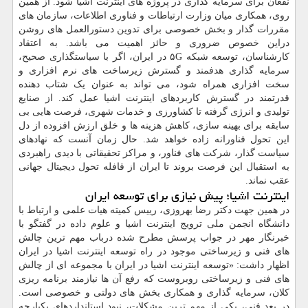
نفعان برای سرمایه گذاری در پروژه های اینترنت اشیا شود. از همین
روی، همکاری میان وزارت ارتباطات و فناوری اطلاعات، سازمان های
مقررات گذار و بخش خصوصی برای تدوین دستورالعمل های روشن
دراین خصوص ضروری و حائز اهمیت می باشد. به اعتقاد
کارشناسان، توسعه شبکه ۵G در ایران، اگر با سیاستگذاری صحیح،
سرمایه گذاری هدفمند و گسترش زیرساخت های نرم افزاری و
سخت افزاری همراه شود، می تواند به عنوان یک شتاب دهنده
قدرتمند در گسترش کاربردهای اینترنت اشیا عمل کند. از صنایع
تولیدی و انرژی گرفته تا کشاورزی و خدمات شهری، فرصت هایی بی
سابقه برای بهینه سازی، کاهش هزینه ها و خلق ارزش افزوده از دل
این تحول فناورانه زاده خواهد شد. حال زمان آنست که نهادهای
سیاست گذار، شرکت های فناور، و مراکز تحقیقاتی با دیدی راهبردی
به استقبال این فرصت بروند تا ایران از قافله تحول دیجیتال جهانی
عقب نماند.
اینترنت اشیا؛ پیش نیازی برای توسعه ایران
در همین جهت دکتر رضا بهروزی، رییس کمیته هیات علمی و ارتباط با
دانشگاه انجمن ملی ترویج اینترنت اشیا و علوم داده در گفتگو با
خبرنگار مهر در جواب پرسش مطرح شده درباب مهم ترین چالش
های فنی و زیرساختی موجود در راه توسعه اینترنت اشیا در ایران
اظهار داشت: «توسعه اینترنت اشیا در ایران با مجموعه ای از چالش
های فنی و زیرساختی روبروست که رفع آن ها نیازمند برنامه ریزی
کلان، سرمایه گذاری و همکاری بخش های دولتی و خصوصی است.
در بعد فنی، یکی از مهم ترین مشکلات، نبود استانداردهای یکپارچه