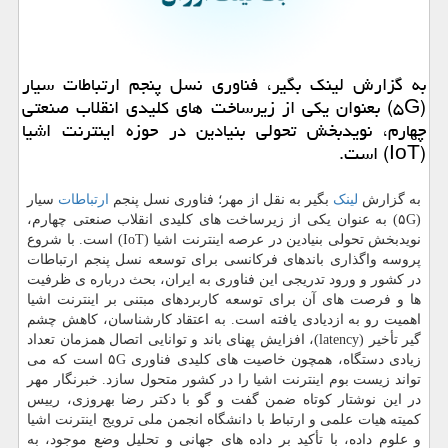
به گزارش لینک بگیر، فناوری نسل پنجم ارتباطات سیار
(۵G) بعنوان یکی از زیرساخت های کلیدی انقلاب صنعتی
چهارم، نویدبخش تحولی بنیادین در حوزه اینترنت اشیا
(IoT) است.
به گزارش
لینک
بگیر به نقل از مهر؛ فناوری نسل پنجم
ارتباطات
سیار
(۵G) به عنوان یکی از زیرساخت های کلیدی انقلاب صنعتی چهارم،
نویدبخش تحولی بنیادین در عرصه اینترنت اشیا (IoT) است. با شروع
پروسه واگذاری باندهای فرکانسی برای توسعه نسل پنجم ارتباطات
در کشور و ورود تدریجی این فناوری به ایران، بحث درباره ی ظرفیت
ها و فرصت های آن برای توسعه کاربردهای مبتنی بر اینترنت اشیا
اهمیت رو به ازدیادی یافته است. به اعتقاد کارشناسان، کاهش چشم
گیر تأخیر (latency)، افزایش پهنای باند و توانایی اتصال همزمان تعداد
زیادی دستگاه، همچون خاصیت های کلیدی فناوری ۵G است که می
تواند زیست بوم اینترنت اشیا را در کشور متحول سازد. خبرنگار مهر
در این نوشتار کوتاه ضمن گفت و گو با دکتر رضا بهروزی، رییس
کمیته هیات علمی و ارتباط با دانشگاه انجمن ملی ترویج اینترنت اشیا
و علوم داده، با تأکید بر داده های جهانی و تحلیل وضع موجود، به