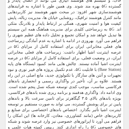
خاک، و سیستم های هوشمند آبیاری می توانند از اتصال پایدار و
گسترده ۵G بهره مند شوند. وی همین طور با اشاره به فرایندهای
هوشمندسازی شهر افزود: در مبحث شهر هوشمند نیز کاربردهایی
مانند کنترل هوشمند ترافیک، روشنایی خیابان ها، مدیریت زباله، پایش
کیفیت هوا و امنیت شهری، همگی بر ارتباط پایدار و بلادرنگ متکی
اند. ۵G به زیرساختی کلیدی برای مدیریت هماهنگ همه این سیستم
ها تبدیل خواهد شد و امکان تجمیع و تحلیل داده های عظیم شهری را
فراهم می آورد. بهروزی در ادامه با اشاره به عدم آمادگی زیرساخت
های فعلی مخابراتی ایران برای استفاده کامل از مزایای ۵G در
عرصه اینترنت اشیا اظهار داشت: زیرساخت های فعلی مخابراتی
ایران، در وضعیت فعلی، برای استفاده کامل از مزایای ۵G در عرصه
اینترنت اشیا آماده نیستند. چالش هایی مانند کمبود ایستگاه های پایه
(Base Station) با قابلیت ۵G، عدم تکمیل پروژه های فیبر نوری و نبود
تجهیزات و آنتن های سازگار با تکنولوژی جدید، مانع اصلی در این راه
هستند. علاوه بر آن، تأخیر در واگذاری رسمی و انحصاری باندهای
فرکانسی مناسب، موجب کندی توسعه شبکه نسل پنجم شده است.
وی ادامه داد: واگذاری هدفمند و برنامه ریزی شده باندهای فرکانسی،
بویژه باندهای بالای ۳.۵ گیگاهرتز برای تامین سرعت بالا و باندهای
پایین تر برای پوشش گسترده، می تواند به صورت مستقیم بر توسعه
اینترنت اشیا تأثیر بگذارد. اختصاص باندهای اختصاصی برای صنایع و
کاربردهای خاص (مانند کشاورزی، معادن، کارخانه ها) این امکان را
فراهم می آورد تا اپراتورهای خصوصی نیز وارد عرصه شوند و شبکه
های خصوصی ۵G را راه اندازی کنند. رییس کمیته هیات علمی و