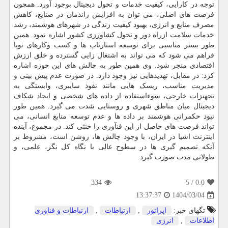
توجه در کارایی، کیفیت خدمات و تحول دیجیتال بوجود آورد. همچون
فرصت های اصلی، می توان به افزایش راندمان در صنایع، کاهش
مصرف منابع و انرژی، بهبود کیفیت زندگی در شهرهای هوشمند، رشد
خدمات سلامت ازراه دور و تحول کشاورزی کشور اشاره نمود. همین
طور بستر مناسبی برای توسعه استارتاپ ها و کسب وکارهای نوپا
فراهم می شود که می تواند به اشتغال زایی گسترده و خلق ارزش
اقتصادی منجر شود. وی همین طور به چالش های این حوزه اشاره
کرد: در مقابل، تهدیدهایی نیز وجود دارد. در صورت عدم پیش بینی و
مدیریت مناسب، ریسک هایی مانند نفوذ سایبری، وابستگی به
تجهیزات خارجی، سوءاستفاده از داده های شخصی و ایجاد شکاف
دیجیتال میان مناطق شهری و روستایی شدت می گیرد. همین طور
نبود حکمرانی هوشمند بر داده ها و عدم توسعه منابع انسانی، می
تواند فرصت های حاصل از این فنآوری را خنثی کند. در مجموع، آینده
اینترنت اشیا در ایران، با وجود چالش ها، روشن است، مشروط بر
آنکه تصمیم گیری ها در سطوح عالی با نگاه کل نگر، علمی، و
طولانی مدت صورت گیرد.
334
/ 5
0.0
1404/03/04
13:37:37
تگهای خبر:
اپراتور
,
ارتباطات
,
ارتباطات و فناوری
اطلاعات
,
انرژی