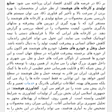
بر ۵G در عرصه های کلیدی اقتصاد ایران پرداخته می شود:
صنایع
تولیدی و کارخانه های هوشمند:
از نظر خیلی از متخصصان، با بهره
بردن از سرعت بالا و تأخیر کم فناوری ۵G، می توان سیستم های
بازرسی بصری محصولات در صنایع تولیدی و کارخانه های هوشمند را
مستقر کرد که با بهره گیری از دوربین های پیشرفته و مدلهای
یادگیری ماشین، کیفیت محصولات را در لحظه بررسی و گزارش
دهند. در کارخانه های ایرانی که حالا با فرایندهای دستی یا نیمه
اتوماتیک فعالیت می نمایند، این تحول می تواند افزایش راندمان،
کاهش خطای انسانی و پیشرفت کیفیت تولید را به دنبال داشته باشد.
حمل ونقل و خودرو های متصل:
خودرو های هوشمند هم اکنون یکی
از حوزه های برجسته پیشرفت فناورانه در سطح جهان است و این
خودرو ها قسمتی از ناوگان شرکت های حمل و نقل بین شهری و
داخل شهری بزرگ جهان را می سازند. از همین روی، با توسعه بالاتر
از پیش شبکه ۵G و قابلیت همرسانی حجم عظیمی از داده ها با کمک
این فناوری، ایران نیز قادر به توسعه حمل و نقل هوشمند در سطح
کشور خواهد بود. این توانایی نه فقط امنیت جاده ها را زیاد می کند
بلکه مسیرهای بهینه، اطلاعات ترافیکی بلادرنگ و
خدمات
تعمیر و نگه
داری پیش بینی شده را نیز فراهم می آورد.
کشاورزی هوشمند:
در
جمهوری اسلامی ایران بخش بزرگی از تولیدات کشاورزی به شرایط
اقلیمی وابسته است. از همین روی، استفاده از پهپادهای مجهز به
تحلیل تصویری برای شناسایی آفات، ارزیابی میزان رشد محصولات و
تشخیص نیاز به آبیاری هدفمند، می تواند راندمان در این بخش را به