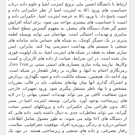
ارتباط با دانشگاه انجمن ملی ترویج اینترنت اشیا و علوم داده درباب
حساسیت های ورود ۵G به اینترنت اشیا از نظر حکمرانی داده و
امنیت پاسخ داد: با ورود ۵G به عرصه اینترنت اشیا، حکمرانی داده و
امنیت با حساسیت های بیشتری مواجه می شود، برای اینکه افزایش
چشم گیر تعداد دستگاه های متصل، به مفهوم گسترش سطح حملات
سایبری و تهدیدات احتمالی است. مهاجمان می توانند بوسیله لطمه
پذیری در یک حسگر کوچک، به شبکه های حساس مانند سامانه های
صنعتی یا سیستم های بهداشت دسترسی پیدا کنند. بنابراین، ایمن
سازی نقطه به نقطه در شبکه های اینترنت اشیا، به یک اولویت فوری
بدل شده است. در این شرایط، صیانت از داده های کاربران و کسب
وکارها، نیازمند پیاده سازی معماری های امنیتی مبتنی بر Zero Trust،
رمزنگاری اختتام به انتها، و نظارت بر رفتار ناهنجار در شبکه است.
وی ادامه داد: همچنین، مسئله مالکیت داده و نحوه نگهداری، پردازش
و اشتراک گذاری آنها میان نهادهای مختلف، باید در قالب مقررات
مشخص و با نهاد ناظر مستقل پیگیری شود. ورود تجهیزات خارجی
بدون شفافیت کافی نیز می تواند تهدیدات امنیتی پنهانی را در لایه
های زیرساخت بوجود آورد. بنابراین، توسعه اینترنت اشیا در بستر
۵G، بدون طراحی مدل حکمرانی داده و پروتکلهای امنیتی سخت
گیرانه، می تواند مخاطرات جدی به دنبال داشته باشد. داده هایی که
از دستگاه های IoT تولید می شوند، به طور معمول شامل اطلاعات
حساس درباره ی زندگی روزمره افراد، موقعیت جغرافیایی، سلامت،
رفتار مصرفی، و داده های صنعتی و زیرساختی هستند. در نبود یک