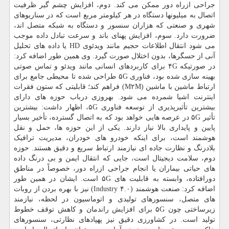
جراحی ازراه دور ممکن می کند. دوم، افزایش چشم گیر ظرفیت
اتصال به میلیونها دستگاه در هر کیلومتر مربع است که در سناریوهای
شهری و صنعتی که هزاران سنسور و دستگاه به شبکه متصل اند،
ضرورت دارد. سوم، افزایش پهنای باند و سرعت تبادل داده موجب
می شود انتقال اطلاعات حجیم مانند ویدئوی HD یا داده های تحلیل
آنی از حسگرها، بدون اختلال صورت گیرد. وی همین طور اضافه کرد:
در صورتیکه ۴G برای کاربردهای انسانی مانند ویدئو و تماس صوتی
بهینه سازی شده بود، فناوری ۵G طراحی شده تا محیطی جامع برای
ارتباط ماشین با ماشین (M۲M) فراهم کند؛ قابلیتی که ستون فقرات
اینترنت اشیا شمرده می شود. بهروزی درباب حوزه های دارای
بیشترین تأثیرپذیری از توسعه فناوری ۵G، اظهار داشت: بیشترین
تأثیر ۵G در عرصه هایی خواهد بود که به اتصال گسترده، تأخیر بسیار
پایین و پایداری بالا نیاز دارند. یکی از این حوزه ها، حمل و نقل
هوشمند است، برای اینکه خودرو های خودران، مدیریت ترافیک
بلادرنگ و نظارت جاده ای نیازمند ارتباط سریع و دقیق هستند. حوزه
دوم، سلامت دیجیتال است، جایی که انتقال ایمن و بی درنگ داده
های حیاتی بیماران یا انجام جراحی ازراه دور، خصوصاً در مناطق
دورافتاده، وابسته به قابلیت های ۵G است. ایشان در همین طور
اضافه کرد: صنعت هوشمند (Industry ۴.۰) نیز با بهره بردن از روبات
های متصل، سنسورهای تولیدی و اتوماسیون در لحظه، نیازمند
زیرساختی چون ۵G برای افزایش راندمان و کاهش توقف خطوط
تولید است. در کشاورزی دقیق نیز پهپادهای نظارتی، سنسورهای