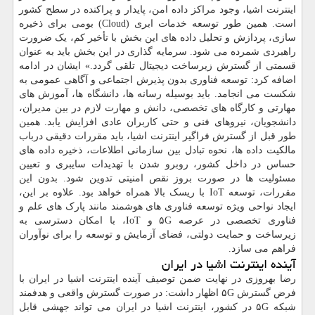
اینترنت اشیا، وجود مراکز داده امن، پایدار و پراکنده در سطح کشور
است. همین طور توسعه خدمات ابری (Cloud) بومی برای ذخیره
سازی، پردازش و تحلیل داده های این بخش با تأخیر کم، یک ضرورت
راهبردی شمرده می شود. سرمایه گذاری در این بخش باید به عنوان
قسمتی از گسترش زیرساخت دیجیتال تلقی گردد.» ایشان در ادامه
اضافه کرد: توسعه فناوری بدون پذیرش اجتماعی و آگاهی عمومی به
شکست می انجامد. باید بوسیله رسانه ها، دانشگاه ها، آموزش های
مهارتی و کارگاه های تخصصی، دانش و مهارت لازم در بین مدیران،
دانشجویان، نیروهای فنی و حتی کاربران عادی افزایش یابد. همین
طور قبل از گسترش فراگیر اینترنت اشیا، باید مقررات دقیقی درباب
مالکیت داده ها، نحوه تبادل بین سازمانی اطلاعات، ذخیره داده های
حساس در داخل کشور، روبرو شدن با تهدیدات سایبری و تعیین
مسئولیت ها در صورت بروز نقص امنیتی تدوین شود. بدون این
مقررات، توسعه IoT با ریسک بالا همراه خواهد بود. علاوه بر این،
ایجاد نواحی ویژه توسعه فناوری های هوشمند مانند پارک های علم و
فناوری تخصصی در عرصه ۵G و IoT، با امکان دسترسی به
زیرساخت و حمایت دولتی، فضای آزمایش و توسعه را برای نوآوران
فراهم می سازد.
آینده اینترنت اشیا در ایران
رضا بهروزی در نهایت ضمن توصیف آینده اینترنت اشیا در ایران با
فرض گسترش ۵G اظهار داشت: در صورت گسترش واقعی و هدفمند
شبکه ۵G در کشور، اینترنت اشیا در ایران می تواند جهشی قابل