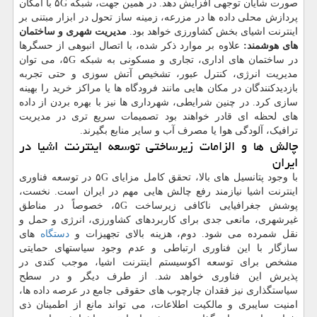
صورت شایان توجهی افزایش دهد. در همین جهت، شبکه ۵G با امکان
پردازش محلی داده ها در مزرعه، زمینه ساز تحول در ابزار مبتنی بر
اینترنت اشیای بخش کشاورزی خواهد بود.
مدیریت شهری و ساختمان
های هوشمند:
علاوه بر موارد ذکر شده، با اتصال انبوهی از حسگرها
در ساختمان های اداری، تجاری و مسکونی به شبکه ۵G، می توان
مدیریت انرژی، کنترل عبور، تشخیص آتش سوزی و حتی تجربه
بازدیدکنندگان در مکان هایی مانند فرودگاه ها یا مراکز خرید را بهینه
سازی کرد. در چنین شرایطی، شهرداری ها نیز با بهره بردن از داده
های لحظه ای قادر خواهند بود تصمیمات سریع تری در مدیریت
ترافیک، آلودگی هوا یا مصرف آب و سایر منابع بگیرند.
چالش ها و الزامات زیرساختی توسعه اینترنت اشیا در
ایران
با وجود پتانسیل های بالا، تحقق کامل مزایای ۵G در توسعه فناوری
اینترنت اشیا نیازمند رفع چالش هایی مهم در ایران است. نخست،
پوشش جغرافیایی ناکافی زیرساخت ۵G، خصوصاً در مناطق
غیرشهری، مانعی جدی برای کاربردهای کشاورزی، انرژی و حمل و
نقل شمرده می شود. دوم، هزینه بالای تجهیزات و
دستگاه
های
سازگار با این فناوری ارتباطی و عدم وجود سیاستهای حمایتی
مشخص برای توسعه اکوسیستم اینترنت اشیا، موجب کندی در
پذیرش این فناوری خواهد شد. از طرف دیگر و در سطح
سیاستگذاری نیز فقدان چارچوب های حقوقی جامع در عرصه داده ها،
امنیت سایبری و مالکیت اطلاعات، می تواند مانع از اطمینان ذی