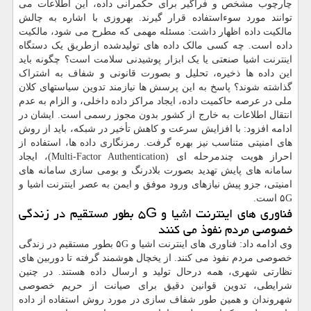
چارچوب مشخص و فراگیر برای حکمرانی داده، این اطلاعات می
توانند مورد سوءاستفاده قرار گیرند. بهروزی با اشاره به چالش
مالکیت داده اظهار داشت: مسئله مهمی که مطرح می شود، مالکیت
داده است. چه کسی مالک داده های تولیدشده ازطریق یک دستگاه
اینترنت اشیا صنعتی یا یک ابزار پوشیدنی سلامت است؟ چگونه باید
این داده ها ذخیره، تحلیل و بصورت قانونی و شفاف به اشتراک
گذاشته شوند؟ پاسخ به این پرسش ها نیازمند تدوین سیاستهای کلان
ملی در عرصه حاکمیت داده، ایجاد مراکز داده داخلی، و الزام به عدم
انتقال اطلاعات به خارج از کشور بدون مجوز رسمی است. ایشان در
ادامه افزود: با افزایش سرعت و کاهش تأخیر در شبکه، باید از روش
های امنیتی متناسب نیز بهره گرفت. رمزنگاری داده ها، استفاده از
احراز هویت چندمرحله ای (Multi-Factor Authentication)، ایجاد
سامانه های پایش تهدید بصورت بلادرنگ و بومی سازی سامانه های
امنیتی، جزو پیش نیازهای ورود موفق و ایمن به عصر اینترنت اشیا و
۵G است.
فناوری های اینترنت اشیا و ۵G بطور مستقیم در زندگی
خصوصی مردم نفوذ می کنند
وی ادامه داد: فناوری های اینترنت اشیا و ۵G بطور مستقیم در زندگی
خصوصی مردم نفوذ می کنند. از یخچال هوشمند گرفته تا دوربین های
نظارتی شهری، همه درحال تولید و ارسال داده هستند. در چنین
شرایطی، تدوین قوانین دقیق برای صیانت از حریم خصوصی
شهروندان و همین طور شفاف سازی در مورد روش استفاده از داده