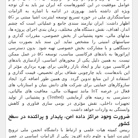
عوامل موفقیت در این کشورهاست که ایران نیز باید به آن توجه
ویژه ای داشته باشد. بهروزی در ادامه با اشاره به الزامات
سیاستگذاری ملی در حوزه تسریع توسعه اینترنت اشیا مبتنی بر ۵G
اظهار داشت: ایران نیازمند سندی جامع و عملیاتی است که چشم
انداز، اهداف، نقش دستگاه های مختلف، زمان بندی اجرای پروژه ها،
مدلهای مالی، نحوه پشتیبانی از بخش خصوصی، مقررات گذاری و
سیاستهای امنیتی را مشخص نماید. این سند باید بصورت میان
دستگاهی و با مشارکت بخش خصوصی تهیه شود. بدون دسترسی
اپراتورها به باندهای فرکانسی مناسب، توسعه ۵G در عمل ممکن
نیست. به همین دلیل یکی از محورهای اساسی، آزادسازی باندهای
فرکانسی مورد نیاز و ایجاد بازار رقابتی برای بهره برداری مؤثر از
این باندهاست. باید چارچوبی شفاف برای تخصیص، قیمت گذاری و
استفاده از این منابع تدوین گردد. وی همین طور اضافه کرد: ایجاد
سازوکارهای حمایتی برای شرکت های دانش بنیان و استارتاپ های
فعال در عرصه IoT مانند تسهیلات مالی، معافیت های مالیاتی،
دسترسی به زمینه های آزمایشی (Testbed) و پشتیبانی از تولید
تجهیزات داخلی، نقش مؤثری در بومی سازی فناوری و کاهش
وابستگی به واردات خواهد داشت.
ضرورت وجود مراکز داده امن، پایدار و پراکنده در سطح
کشور
رییس کمیته هیات علمی و ارتباط با دانشگاه انجمن ملی ترویج
اینترنت اشیا و علوم داده افزود: یکی از الزامات اساسی در عصر