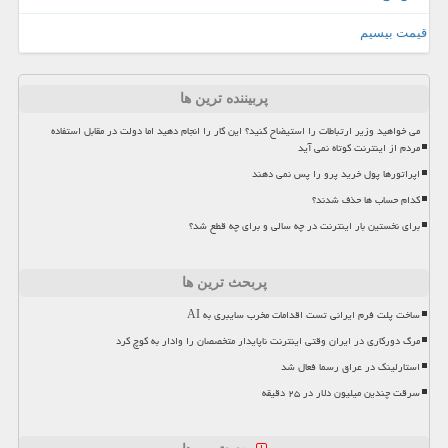
قیمت بیسیم
پربیننده ترین ها
می خواهید وزیر ارتباطات را استیضاح کنید؟ این کار را انجام دهید اما دولت در مقابل استفاده
مردم از اینترنت کوتاه نمی آید
اپراتورها پول خرید پرو را پس نمی دهند
کدام حساب ها حذف شدند؟
برای نخستین بار اینترنت در چه سالی و برای چه قطع شد؟
پربحث ترین ها
ساخت پلت فرم ایرانی تست اقدامات مخرب سایبری به AI
مرگ دورکاری در ایران وقتی اینترنت ناپایدار متخصصان را وادار به کوچ کرد
استارلینک در عراق رسما فعال شد
سرقت چندین میلیون دلار در ۲۵ دقیقه