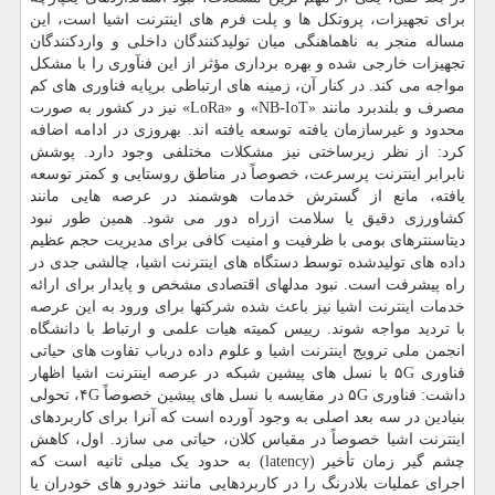
برای تجهیزات، پروتکل ها و پلت فرم های اینترنت اشیا است، این
مساله منجر به ناهماهنگی میان تولیدکنندگان داخلی و واردکنندگان
تجهیزات خارجی شده و بهره برداری مؤثر از این فنآوری را با مشکل
مواجه می کند. در کنار آن، زمینه های ارتباطی برپایه فناوری های کم
مصرف و بلندبرد مانند «NB-IoT» و «LoRa» نیز در کشور به صورت
محدود و غیرسازمان یافته توسعه یافته اند. بهروزی در ادامه اضافه
کرد: از نظر زیرساختی نیز مشکلات مختلفی وجود دارد. پوشش
نابرابر اینترنت پرسرعت، خصوصاً در مناطق روستایی و کمتر توسعه
یافته، مانع از گسترش خدمات هوشمند در عرصه هایی مانند
کشاورزی دقیق یا سلامت ازراه دور می شود. همین طور نبود
دیتاسنترهای بومی با ظرفیت و امنیت کافی برای مدیریت حجم عظیم
داده های تولیدشده توسط دستگاه های اینترنت اشیا، چالشی جدی در
راه پیشرفت است. نبود مدلهای اقتصادی مشخص و پایدار برای ارائه
خدمات اینترنت اشیا نیز باعث شده شرکتها برای ورود به این عرصه
با تردید مواجه شوند. رییس کمیته هیات علمی و ارتباط با دانشگاه
انجمن ملی ترویج اینترنت اشیا و علوم داده درباب تفاوت های حیاتی
فناوری ۵G با نسل های پیشین شبکه در عرصه اینترنت اشیا اظهار
داشت: فناوری ۵G در مقایسه با نسل های پیشین خصوصاً ۴G، تحولی
بنیادین در سه بعد اصلی به وجود آورده است که آنرا برای کاربردهای
اینترنت اشیا خصوصاً در مقیاس کلان، حیاتی می سازد. اول، کاهش
چشم گیر زمان تأخیر (latency) به حدود یک میلی ثانیه است که
اجرای عملیات بلادرنگ را در کاربردهایی مانند خودرو های خودران یا