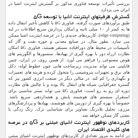
بررسی تأثیرات توسعه فناوری مذکور بر گسترش اینترنت اشیا در
ایران می پردازد.
گسترش ظرفیتهای اینترنت اشیا با توسعه ۵G
طبق برآوردهای صورت گرفته، فناوری ۵G با کاهش تأخیر انتقال داده
ها به کمتر از ۱۰ میلی ثانیه و امکان پردازش سریع اطلاعات در لبه
(edge computing)، کاربردهای جدیدی را در عرصه اینترنت اشیا ممکن
می سازد. بطور مثال، در صنایع معدنی و حوزه نفت و گاز که
تأسیسات در محیط های دورافتاده مستقر هستند، فناوری ۵G امکان
نظارت ازراه دور با بهره گیری از پهپادها، سنسورها و الگوریتم های
هوش مصنوعی را فراهم می آورد. از همین روی، در ایران، چنین
قابلیتی می تواند مدیریت زیرساخت هایی چون خطوط لوله، دکل
های برق و تجهیزات پتروشیمی را متحول کرده و هزینه های تعمیرات
و نگهداری را کم کند. در مثالی دیگر در صنعت انرژی کشور نیز که
گستره جغرافیایی شبکه های انتقال بالا بوده و با چالش های نظارت
دوره ای رو به رو است، فناوری ۵G می تواند بستر مناسبی برای
استقرار سیستم های هوشمند پایش و هشداردهی سریع باشد.
خصوصاً با بهره گیری از دوربین های هوشمند، پهپادها و پردازشگرهای
مرزی، تحلیل بلادرنگ تصاویر برای شناسایی ترک، زنگ زدگی یا
نشتی گاز ممکن خواهد شد.
کاربردهای نوظهور اینترنت اشیای مبتنی بر ۵G در عرصه
های کلیدی اقتصاد ایران
در ادامه به مرور تعدادی از کاربردهای نوظهور اینترنت اشیای مبتنی