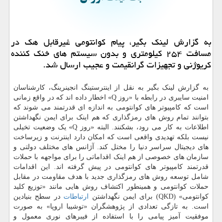
به گزارش لینک بگیر، پیام کوانتومی غیرقابل هک در
مسافت ۲۵۴ کیلومتری و بدون سیستم های خنک کننده
کریوژنی و تجهیزات گرانقیمت و عجیب ارسال شد.
به گزارش لینک بگیر به نقل از اینترستینگ انجینرینگ، کارشناسان
امنیت سایبری در رابطه با «روز Q» اخطار داده اند که در واقع زمانی
است که کامپیوتر های کوانتومی به اندازه ای قدرتمند می شوند که
بتوانند تمام روش های رمزگذاری که هم اینک برای ایمن نگهداشتن
اطلاعات به کار می رود، بشکنند. البته «روز Q» یک وضعیت تخیلی
نیست بلکه تهدیدی واقعی است که امکان دارد اینترنت و زیرساخت
های دیجیتال سراسر دنیا را مختل کند. آژانس های مختلف دولتی و
سازمان های خصوصی از هم اینک اقداماتی را برای مواجهه با حملات
قدرتمند کامپیوتر های کوانتومی در پیش گرفته اند. این اقدامات
شامل توسعه روش های رمزگذاری جدید با هدف مقاومت در مقابل
حملات کوانتومی و همینطور اکتشاف روش هایی مانند «توزیع کلید
کوانتومی» (QKD) برای ایمن نگهداشتن
ارتباطات
در سطح بنیادین
است. به تازگی تعدادی از پژوهشگران «توشیبا اروپا» به صورت
موفقیت آمیز پیامی را با استفاده از فیبرهای نوری معمول و