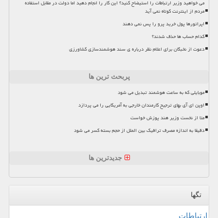
می خواهید وزیر ارتباطات را استیضاح کنید؟ این کار را انجام دهید اما دولت در مقابل استفاده
مردم از اینترنت کوتاه نمی آید
اپراتورها پول خرید پرو را پس نمی دهند
کدام حساب ها حذف شدند؟
دعوت از نخبگان برای اعلام نظر درباره ی سند هوشمندسازی کشاورزی
پربحث ترین ها
موبایلی که به ساعت هوشمند تبدیل می شود
اوپن ای آی بهای ترجیح کارمندان خارجی به آمریکایی را می پردازد
متا از نخست وزیر هند پوزش خواست
دقیقا به اندازه مصرف ترافیک بین الملل از حجم بسته کسر می شود
جدیدترین ها
تگها
ارتباطات