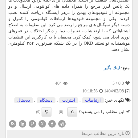
عملکردشان ضعیف تر است. محققان برای غلبه براین محدودیت ها
یک پالس لیزر مرجع را همراه داده های کوانتومی ارسال و دو
مجموعه از فتودیودهای بهمن زا درهر ایستگاه دریافت کننده نصب
کردند. یکی از مجموعه فتودیودها ارتباطات کوانتومی را کنترل و
دسته دیگر سیگنال های مرجع را رصد می کرد. این تنظیمات به اصلاح
اشتباهاتی که با ارتعاشات، تغییرات دما و دیگر اختلالات در فیبرهای
نوری ایجاد می شود، کمک کرد. محققان با به کارگیری این تنظیمات
هوشمندانه توانستند QKD را در یک شبکه فیبرنوری ۲۵۴ کیلومتری
نشان دهند.
منبع:
لینك بگیر
404
/ 5
0.0
1404/02/08
10:18:56
تگهای خبر:
ارتباطات
,
اینترنت
,
دستگاه
,
دیجیتال
این مطلب را می پسندید؟
(0)
(0)
X
تازه ترین مطالب مرتبط