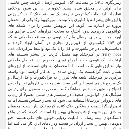
رمزنگاری QKD در مسافت ۲۵۴ کیلومتر ارسال کردند. چنین قابلیتی
برای اولین بار محقق شده است. علاوه بر آن این شیوه برخلاف
تنظیمات ارتباطات کوانتومی نیازمند یک سیستم خنک کننده کریوژنی
یا لیزرهای پیشرفته با فناوری بالا نیست. میرکوپیتالوگا یکی از محققان
پروژه در اینباره می گوید: این پژوهش مسیر را برای شبکه های
کوانتومی کاربردی بدون احتیاج به سخت افزارهای عجیب فراهم می
آورد. محققان برای ارسال پیام کوانتومی در مسافت طولانی شبکه
ای ۲۵۴ کیلومتری از فیبرنوری تجاری در آلمان ایجاد کردند و
دیتاسنترهایی در فرانکفورت و کل را با یک نود واسط مرکزی(central
relay node) در کیرچفلد بهم متصل کردند. در بیشتر سیستم های
ارتباطات کوانتومی حفظ امواج نوری بخصوص در فواصل طولانی
نیازمند لیزرهایی ثابت است. اما محققان به جای استفاده از لیزرهای
بسیار ثابت گرانقیمت یک روش ساده را به کار گرفتند. نود واسط
مرکزی در کیرچفلد اشعه های لیزر را به فرانکفورت و کل ارسال و
یک مرجع فراهم نمود. این امر سبب شد محققان فازهای نور را بدون
احتیاج به تجهیزات خاص هماهنگ کنند. به صورت معمول برای ردیابی
سیگنال های کوانتومی ضعیف در سیستم های سنتی معمولاً از ردیاب
های نانووایر ابررسانا استفاده می شود که بسیار حساس هستند اما به
تجهیزان گرانقیمت و سنگین خنک کننده کریوژنیک نیاز است. محققان
به جای این شیوه از فتودیودهای بهمن زا استفاده کردند که در واقع
دستگاههای نیمه رسانا با قابلیت ردیابی فوتون های تکی هستند. فتو
دیودهای بهمن زا بسیار ارزان تر هستند ودر دمای اتاق کار می کنند اما