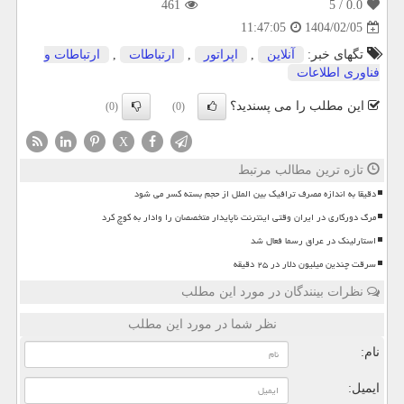
461
/ 5
0.0
1404/02/05
11:47:05
تگهای خبر:
آنلاین
,
اپراتور
,
ارتباطات
,
ارتباطات و
فناوری اطلاعات
این مطلب را می پسندید؟
(0)
(0)
X
تازه ترین مطالب مرتبط
دقیقا به اندازه مصرف ترافیک بین الملل از حجم بسته کسر می شود
مرگ دورکاری در ایران وقتی اینترنت ناپایدار متخصصان را وادار به کوچ کرد
استارلینک در عراق رسما فعال شد
سرقت چندین میلیون دلار در ۲۵ دقیقه
نظرات بینندگان در مورد این مطلب
نظر شما در مورد این مطلب
نام:
ایمیل: