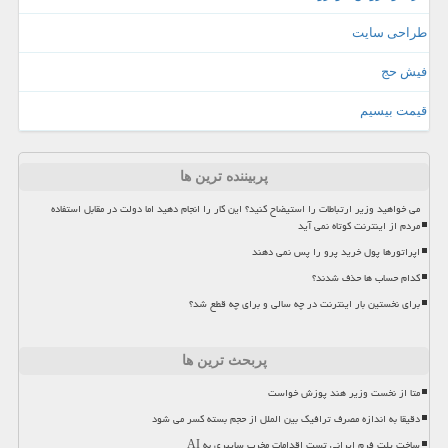
طراحی سایت
فیش حج
قیمت بیسیم
پربیننده ترین ها
می خواهید وزیر ارتباطات را استیضاح کنید؟ این کار را انجام دهید اما دولت در مقابل استفاده
مردم از اینترنت کوتاه نمی آید
اپراتورها پول خرید پرو را پس نمی دهند
کدام حساب ها حذف شدند؟
برای نخستین بار اینترنت در چه سالی و برای چه قطع شد؟
پربحث ترین ها
متا از نخست وزیر هند پوزش خواست
دقیقا به اندازه مصرف ترافیک بین الملل از حجم بسته کسر می شود
ساخت پلت فرم ایرانی تست اقدامات مخرب سایبری به AI