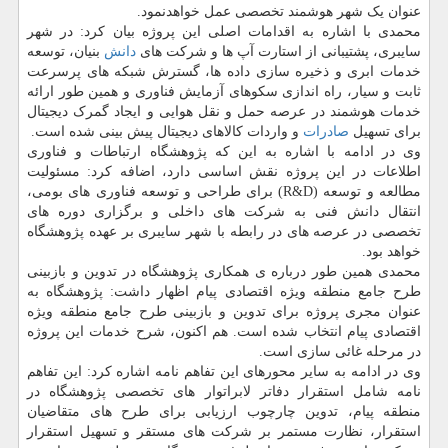
عنوان یک شهر هوشمند تخصصی عمل خواهدنمود.
محمدی با اشاره به اقدامات اصلی این پروژه بیان کرد: در شهر
سایبری، پشتیبانی از استارت آپ ها و شرکت های
دانش
بنیان، توسعه
خدمات ابری و ذخیره سازی داده ها، گسترش شبکه های پرسرعت
ثابت و سیار، راه اندازی سکوهای آزمایش فناوری و همین طور ارائه
خدمات هوشمند در عرصه حمل و نقل هوایی و ایجاد گمرک دیجیتال
برای تسهیل
صادرات
و واردات کالاهای دیجیتال پیش بینی شده است.
وی در ادامه با اشاره به این که پژوهشگاه ارتباطات و فناوری
اطلاعات در این پروژه نقش اساسی دارد، اضافه کرد: مسئولیت
مطالعه و توسعه (R&D) برای طراحی و توسعه فناوری های بومی،
انتقال دانش فنی به شرکت های داخلی و برگزاری دوره های
تخصصی در عرصه های در رابطه با شهر سایبری بر عهده پژوهشگاه
خواهد بود.
محمدی همین طور درباره ی همکاری پژوهشگاه در تدوین و بازبینی
طرح جامع منطقه ویژه اقتصادی پیام اظهار داشت: پژوهشگاه به
عنوان مجری پروژه برای تدوین و بازبینی طرح جامع منطقه ویژه
اقتصادی پیام انتخاب شده است. هم اکنون، شرح خدمات این پروژه
در مرحله غائی سازی است.
وی در ادامه به سایر محورهای این تفاهم نامه اشاره کرد: این تفاهم
نامه شامل استقرار دفاتر لابراتوار های تخصصی پژوهشگاه در
منطقه پیام، تدوین چارچوب ارزیابی برای طرح های متقاضیان
استقرار، نظارت مستمر بر شرکت های مستقر و تسهیل استقرار