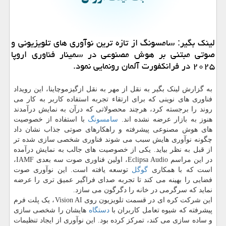
لینک بگیر: سامسونگ از تازه ترین نوآوری های تلویزیونی و
صوتی مبتنی بر هوش مصنوعی در سمینار فناوری اروپا
۲۰۲۵ در فرانکفورت آلمان رونمایی نمود.
به گزارش لینک بگیر به نقل از مهر به نقل ازگیزموچاینا، این رویداد
فناوری های نوینی که برای ارتقاء تجربه استفاده کاربر به کار می
روند را برجسته کرد، هرچند محصولاتی که درآن به نمایش درآمدند
هنوز به بازار عرضه نشده اند.
سامسونگ
با استفاده از خصوصیت
های هوش مصنوعی پیشرفته و راهکارهای صوتی جذاب نشان داد
چگونه نوآوری هایش سبب می شوند فناوری شخصی سازی شده تر
از قبل به نظر بیاید. یکی از خصوصیت های جالب به نمایش درآمده
در این مراسم Eclipsa Audio، اولین فناوری صوت سه بعدی IAMF،
است که با همکاری
گوگل
توسعه یافته است. این نوآوری صوت
فضایی را بهینه می کند تا تجربه صدای فراگیر عمیق تری را عرضه
نماید که سرگرمی در خانه را دگرگون می سازد.
این شرکت کره ای در قسمت تلویزیون روی Vision AI، یک پلت فرم
پیشرفته که شیوه تعامل کاربران با
دستگاه
هایشان را شخصی سازی
و ساده سازی می کند، تمرکز کرده بود. این نوآوری از ایجاد تنظیمات