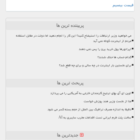
قیمت بیسیم
پربیننده ترین ها
می خواهید وزیر ارتباطات را استیضاح کنید؟ این کار را انجام دهید اما دولت در مقابل استفاده
مردم از اینترنت کوتاه نمی آید
اپراتورها پول خرید پرو را پس نمی دهند
کدام حساب ها حذف شدند؟
برای نخستین بار اینترنت در چه سالی و برای چه قطع شد؟
پربحث ترین ها
اوپن ای آی بهای ترجیح کارمندان خارجی به آمریکایی را می پردازد
متا از نخست وزیر هند پوزش خواست
دقیقا به اندازه مصرف ترافیک بین الملل از حجم بسته کسر می شود
ساخت پلت فرم ایرانی تست اقدامات مخرب سایبری به AI
جدیدترین ها