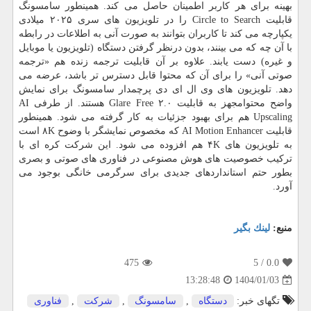
بهینه برای هر کاربر اطمینان حاصل می کند. همینطور سامسونگ
قابلیت Circle to Search را در تلویزیون های سری ۲۰۲۵ میلادی
یکپارچه می کند تا کاربران بتوانند به صورت آنی به اطلاعات در رابطه
با آن چه که می بینند، بدون درنظر گرفتن دستگاه (تلویزیون یا موبایل
و غیره) دست یابند. علاوه بر آن قابلیت ترجمه زنده هم «ترجمه
صوتی آنی» را برای آن که محتوا قابل دسترس تر باشد، عرضه می
دهد. تلویزیون های وی ال ای دی پرچمدار سامسونگ برای نمایش
واضح محتوامجهز به قابلیت Glare Free ۲.۰ هستند. از طرفی AI
Upscaling هم برای بهبود جزئیات به کار گرفته می شود. همینطور
قابلیت AI Motion Enhancer که مخصوص نمایشگر با وضوح ۸K است
به تلویزیون های ۴K هم افزوده می شود. این شرکت کره ای با
ترکیب خصوصیت های هوش مصنوعی در فناوری های صوتی و بصری
بطور حتم استانداردهای جدیدی برای سرگرمی خانگی بوجود می
آورد.
منبع:
لینك بگیر
475
/ 5
0.0
1404/01/03
13:28:48
تگهای خبر:
دستگاه
,
سامسونگ
,
شركت
,
فناوری