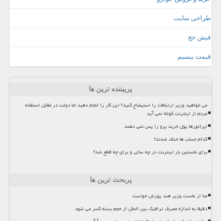
طراحی سایت
فیش حج
قیمت بیسیم
پربیننده ترین ها
می خواهید وزیر ارتباطات را استیضاح کنید؟ این کار را انجام دهید اما دولت در مقابل استفاده
مردم از اینترنت کوتاه نمی آید
اپراتورها پول خرید پرو را پس نمی دهند
کدام حساب ها حذف شدند؟
برای نخستین بار اینترنت در چه سالی و برای چه قطع شد؟
پربحث ترین ها
متا از نخست وزیر هند پوزش خواست
دقیقا به اندازه مصرف ترافیک بین الملل از حجم بسته کسر می شود