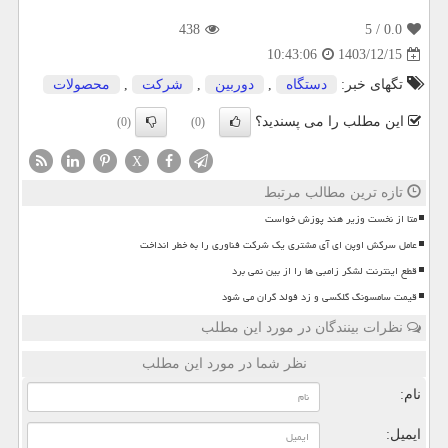
438
/ 5
0.0
1403/12/15
10:43:06
تگهای خبر:
دستگاه
,
دوربین
,
شركت
,
محصولات
این مطلب را می پسندید؟
(0)
(0)
X
تازه ترین مطالب مرتبط
متا از نخست وزیر هند پوزش خواست
عامل سرکش اوپن ای آی مشتری یک شرکت فناوری را به خطر انداخت
قطع اینترنت لشکر زامبی ها را از بین نمی برد
قیمت سامسونگ گلکسی و زد فولد گران می شود
نظرات بینندگان در مورد این مطلب
نظر شما در مورد این مطلب
نام:
ایمیل: