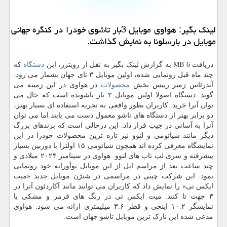
لینک بگیر: هواوی موبایل 3بار تاشوی خودرا در کنگره جهانی
موبایل در بارسلونا به نمایش گذاشت.
دریافت 6 MB به گزارش لینک بگیر به نقل از رویترز، این
دستگاه
که
چند ماه قبل رونمایی شده، اولین موبایل ۳ تای جهان بشمار می رود.
آندرئاس زمیر رییس بخش
محصولات
در هواوی در این زمینه می
گوید: دستگاه اصولا اولین موبایل ۳ بار تاشونده است که حال می
توان آنرا خرید. کاربران بطور واقعی به تجربه استفاده ای بسیار بهتر،
دو برابر بهتر از دستگاه های تاشو معمول دست می یابند اما می توان
آنرا به آسانی در جیب قرار داد. این درحالی است که برندهای بزرگ
دیگر مانند شیائومی و لنوو نیز تازه ترین محصولات خودرا در این
نمایشگاه معرفی کرده اند همچون شیائومی ۱۵ اولترا با دوربین بسیار
پیشرفته و سری لپ تاپ های لنوو. هواوی در سپتامبر ۲۰۲۴ میلادی و
چند ساعت بعد از مراسم اپل از این موبایل نوآورانه خود رونمایی
نمود. این شرکت چینی در مراسمی در شنژن موبایل جدید «میت
ایکس تی» را نمایش داد که کاربران می توانند مانند آکاردئون آنرا در
۳ جهت تا کنند. میت ایکس تی در رنگ های قرمز و مشکی با
نمایشگر ۱۰.۲ اینچی و قطر ۳.۶ میلیمتری ارائه می شود. هواوی
مدعی شده این نازک ترین موبایل تاشو جهان است.