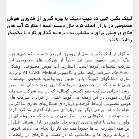
لینک بگیر: تبی که دیپ سیک با بهره گیری از فناوری هوش
مصنوعی در بازار ایجاد کرد حال سبب شده استارت آپ های
فناوری چینی برای دستیابی به سرمایه گذاری تازه با یکدیگر
رقابت کنند.
به گزارش لینک بگیر به نقل از رویترز، این در حالیست که شیء جین
پینگ، رییس جمهور چین نیز اخیراً از شرکت های خصوصی این
شرکت پشتیبانی کرده است. استارت آپ هوش مصنوعی اوپتیکی
RidVision، شرکت رابط مغز و کامپیوتر AI CARE Medical و ربات
سازی «شانگهای کویینگ بائو انجنین روباتیکس» همچون موسسات
چینی هستند که در جستجوی سرمایه گذاری جدید داخلی اند. مدیر
ارشد اجرائی شرکت «نیو اکسس کپیتال» که در سه شرکت سرمایه
گزاری نموده، در این زمینه می گوید: خیلی از افراد با شرکت های
هوش مصنوعی ارتباط گرفته و درباره ی همکاریهای تجاری مذاکراتی
انجام داده اند. برخی دیگر نیز درباره ی سرمایه گذاری مذاکره کرده
اند. باتوجه به شکوفایی دیپ سیک می توان دید که مجموعه ای از
نوآوران چینی با فناوری های تازه درحال ظهور در بازار هستند. قبل از
این همه استارت آپ ها حدودا همه یک کار را انجام می دادند. انبوهی
از برنامه ریزی ها و معاملاتی که در کسب و کارهای در رابطه با