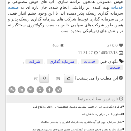
هوش مصنوعی همچون تراشه سازی، اپ های هوش مصنوعی و
خدمات
تهیه کننده ابر رایانشی انجام شده، جان تازه ای به
صنعت
سرمایه گذاری ریسک پذیر دمیده اند. با این وجود چشم انداز فعلی
برای سرمایه گذاری توسط شرکت های سرمایه گذاری ریسک پذیر و
همین طور شرکت های سهامی خاص به سبب رگولاتوری سختگیرانه
تر و تنش های ژئوپلتیکی محدود است.
465
/ 5
0.0
1403/12/13
11:31:27
تگهای خبر:
خدمات
,
سرمایه گذاری
,
شركت
,
صنعت
این مطلب را می پسندید؟
(0)
(0)
X
تازه ترین مطالب مرتبط
مرگ دورکاری در ایران وقتی اینترنت ناپایدار متخصصان را وادار به کوچ کرد
استارلینک در عراق رسما فعال شد
عامل سرکش اوپن ای آی مشتری یک شرکت فناوری را به خطر انداخت
تیک تاک به نقض قانون صیانت از کودکان در مقابل قلدرهای سایبری متهم شد