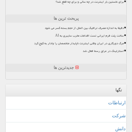
برای نخستین بار اینترنت در چه سالی و برای چه قطع شد؟
پربحث ترین ها
دقیقا به اندازه مصرف ترافیک بین الملل از حجم بسته کسر می شود
ساخت پلت فرم ایرانی تست اقدامات مخرب سایبری به AI
مرگ دورکاری در ایران وقتی اینترنت ناپایدار متخصصان را وادار به کوچ کرد
استارلینک در عراق رسما فعال شد
جدیدترین ها
تگها
ارتباطات
شركت
دانش