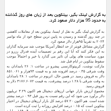
به گزارش لینک بگیر، بیتکوین بعد از زیان های روز گذشته
به حدود 95 هزار دلار صعود کرد.
به گزارش لینک بگیر به نقل از ایسنا، بیتکوین بعد از معاملات کاهشی
در چند روز گذشته و رسیدن به پایین ترین سطح خود از ماه نوامبر
۲۰۲۴ به تقریباً ۹۵هزار دلار صعود کرد.
گزارش مشاغل قویتر از حد انتظار آمریکا موجب شد سرمایه گذاران
به این فکر کنند که آیا این رقم بر تصمیمات آینده فدرال رزرو در
مورد سیاست های پولی آن تاثیر می گذارد یا خیر و احتمالاً موجب
سقوط بیتکوین در ایام قبل شد.
مارکت نوشت، کریپتوکارنسی پیشرو در ساعت ۱: ۲۶ بامدادان به
وقت شرقی ۰.۳۵ درصد افزوده شد و به قیمت ۹۴هزار و ۸۵۱.۰۶۱
دلار به فروش رسید. در همین حال، اتریوم در ساعت ۱: ۲۸ بامدادان
به وقت شرقی با ۱.۲۸ درصد پیشرفت، به قیمت ۳۱۷۶.۶۰۷۲ دلار به
فروش رسید.
مجموع ارزش بازار جهانی ارزهای دیجیتال هم اکنون ۳.۲۹ تریلیون
دلار برآورد می شود که این رقم نسبت به روز قبل ۰.۹۳ درصد بیشتر
شده است. هم اکنون ۵۷.۲۰ درصد کل بازار ارزهای دیجیتال در اختیار
بیتکوین است که ۰.۱۵ درصد افزایش روزانه را ثبت کرده است.
حجم کل بازار ارزهای دیجیتال در ۲۴ ساعت گذشته ۱۶۹.۰۴ میلیارد