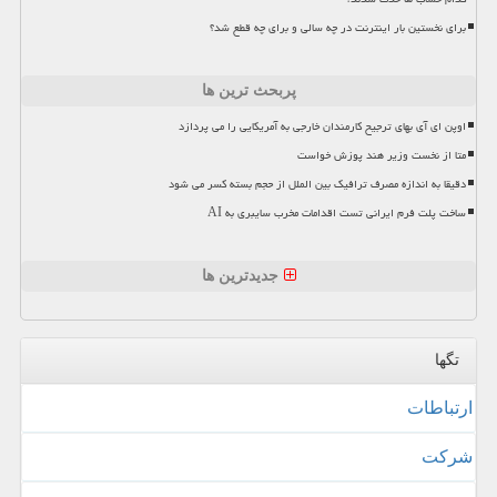
برای نخستین بار اینترنت در چه سالی و برای چه قطع شد؟
پربحث ترین ها
اوپن ای آی بهای ترجیح کارمندان خارجی به آمریکایی را می پردازد
متا از نخست وزیر هند پوزش خواست
دقیقا به اندازه مصرف ترافیک بین الملل از حجم بسته کسر می شود
ساخت پلت فرم ایرانی تست اقدامات مخرب سایبری به AI
جدیدترین ها
تگها
ارتباطات
شركت