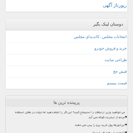
رپورتاژ آگهی
دوستان لینک بگیر
انتخابات مجلس ، کاندیدای مجلس
خرید و فروش خودرو
طراحی سایت
فیش حج
قیمت بیسیم
پربیننده ترین ها
می خواهید وزیر ارتباطات را استیضاح کنید؟ این کار را انجام دهید اما دولت در مقابل استفاده
مردم از اینترنت کوتاه نمی آید
اپراتورها پول خرید پرو را پس نمی دهند
کدام حساب ها حذف شدند؟