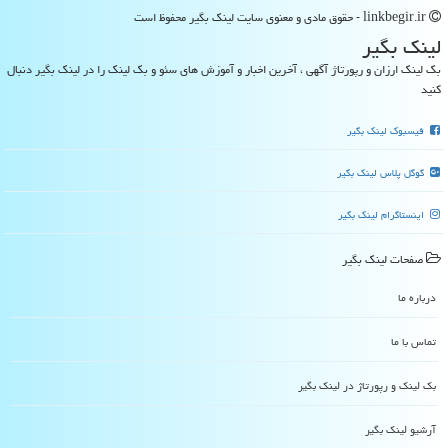
linkbegir.ir - حقوق مادی و معنوی سایت لینك بگیر محفوظ است
لینك بگیر
بک لینک ارزان و رپورتاژ آگهی ، آخرین اخبار و آموزش های سئو و بک لینک را در لینک بگیر دنبال
کنید
فیسبوک لینک بگیر
گوگل پلاس لینک بگیر
اینستاگرام لینک بگیر
صفحات لینك بگیر
درباره ما
تماس با ما
بک لینک و رپورتاژ در لینك بگیر
آرشیو لینك بگیر