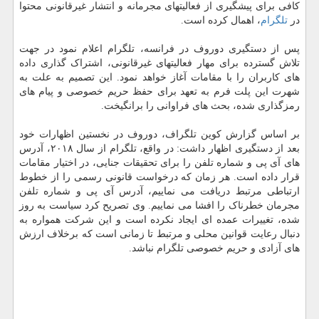
کافی برای پیشگیری از فعالیتهای مجرمانه و انتشار غیرقانونی محتوا
در
تلگرام
، اهمال کرده است.
پس از دستگیری دوروف در فرانسه، تلگرام اعلام نمود در جهت
تلاش گسترده برای مهار فعالیتهای غیرقانونی، اشتراک گذاری داده
های کاربران را با مقامات آغاز خواهد نمود. این تصمیم به علت به
شهرت این پلت فرم به تعهد برای حفظ حریم خصوصی و پیام های
رمزگذاری شده، بحث های فراوانی را برانگیخت.
بر اساس گزارش کوین تلگراف، دوروف در نخستین اظهارات خود
بعد از دستگیری اظهار داشت: در واقع، تلگرام از سال ۲۰۱۸، آدرس
های آی پی و شماره تلفن را برای تحقیقات جنایی، در اختیار مقامات
قرار داده است. هر زمان که درخواست قانونی رسمی را از خطوط
ارتباطی مرتبط دریافت می نماییم، آدرس آی پی و شماره تلفن
مجرمان خطرناک را افشا می نماییم. وی تصریح کرد سیاست به روز
شده، تغییرات عمده ای ایجاد نکرده است و این شرکت همواره به
دنبال رعایت قوانین محلی و مرتبط تا زمانی است که برخلاف ارزش
های آزادی و حریم خصوصی تلگرام نباشد.