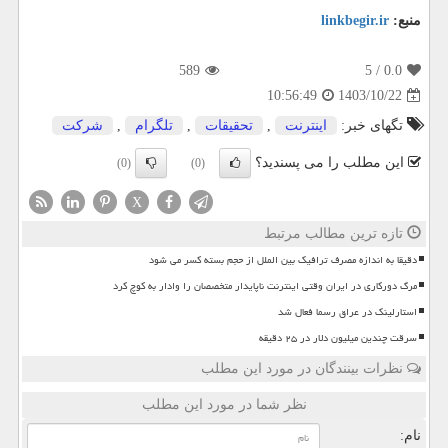
منبع:
linkbegir.ir
589
/ 5
0.0
1403/10/22
10:56:49
تگهای خبر:
اینترنت
,
تحقیقات
,
تلگرام
,
شركت
این مطلب را می پسندید؟
(0)
(0)
X
تازه ترین مطالب مرتبط
دقیقا به اندازه مصرف ترافیک بین الملل از حجم بسته کسر می شود
مرگ دورکاری در ایران وقتی اینترنت ناپایدار متخصصان را وادار به کوچ کرد
استارلینک در عراق رسما فعال شد
سرقت چندین میلیون دلار در ۲۵ دقیقه
نظرات بینندگان در مورد این مطلب
نظر شما در مورد این مطلب
نام: