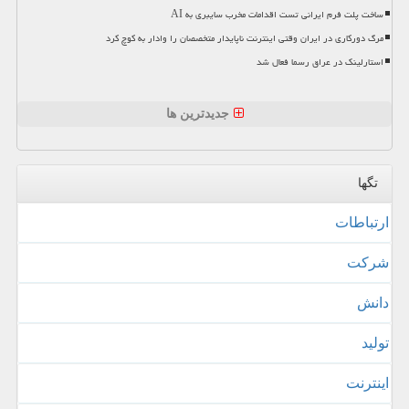
ساخت پلت فرم ایرانی تست اقدامات مخرب سایبری به AI
مرگ دورکاری در ایران وقتی اینترنت ناپایدار متخصصان را وادار به کوچ کرد
استارلینک در عراق رسما فعال شد
جدیدترین ها
تگها
ارتباطات
شركت
دانش
تولید
اینترنت