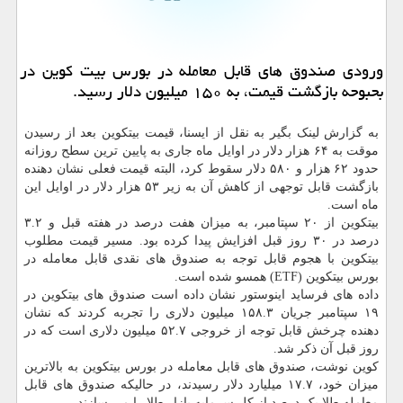
ورودی صندوق های قابل معامله در بورس بیت کوین در
بحبوحه بازگشت قیمت، به ۱۵۰ میلیون دلار رسید.
به گزارش لینک بگیر به نقل از ایسنا، قیمت بیتکوین بعد از رسیدن
موقت به ۶۴ هزار دلار در اوایل ماه جاری به پایین ترین سطح روزانه
حدود ۶۲ هزار و ۵۸۰ دلار سقوط کرد، البته قیمت فعلی نشان دهنده
بازگشت قابل توجهی از کاهش آن به زیر ۵۳ هزار دلار در اوایل این
ماه است.
بیتکوین از ۲۰ سپتامبر، به میزان هفت درصد در هفته قبل و ۳.۲
درصد در ۳۰ روز قبل افزایش پیدا کرده بود. مسیر قیمت مطلوب
بیتکوین با هجوم قابل توجه به صندوق های نقدی قابل معامله در
بورس بیتکوین (ETF) همسو شده است.
داده های فرساید اینوستور نشان داده است صندوق های بیتکوین در
۱۹ سپتامبر جریان ۱۵۸.۳ میلیون دلاری را تجربه کردند که نشان
دهنده چرخش قابل توجه از خروجی ۵۲.۷ میلیون دلاری است که در
روز قبل آن ذکر شد.
کوین نوشت، صندوق های قابل معامله در بورس بیتکوین به بالاترین
میزان خود، ۱۷.۷ میلیارد دلار رسیدند، در حالیکه صندوق های قابل
معامله طلا یک درصد از کل سرمایه بازار طلا را می سازند.