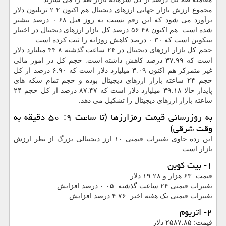
مجموع ارزش بازار جهانی ارزهای دیجیتال هم اکنون ۲.۲ تریلیون دلار
برآورد می شود که این رقم نسبت به روز قبل ۰.۶۸ درصد بیشتر
شده است. هم اکنون ۵۶.۴۸ درصد کل بازار ارزهای دیجیتال در اختیار
بیتکوین است که ۰.۳۰ درصد کاهش روزانه را ثبت کرده است.
حجم کل بازار ارزهای دیجیتال در ۲۴ ساعت گذشته ۴۴.۸ میلیارد دلار
است که ۳۷.۹۹ درصد کاهش داشته است. حجم کل در امور مالی
غیر متمرکز هم اکنون ۳.۰۹ میلیارد دلار است که ۶.۹۰ درصد از کل
حجم ۲۴ ساعته بازار ارزهای دیجیتال بوده و حجم تمام سکه های
پایدار حالا ۳۹.۱۸ میلیارد دلار است که ۸۷.۴۷ درصد از کل حجم ۲۴
ساعته بازار ارزهای دیجیتال را تشکیل می دهد.
به روزرسانی قیمت رمزارزها (تا ساعت ۹: ۵۰ دقیقه به
وقت شرقی)
این رده حاوی تغییرات قیمتی ۱۰ ارز دیجیتالی بزرگ از نظر ارزش
بازار است.
۱- بیت کوین
قیمت: ۶۳ هزار و ۱۹.۲۸ دلار
تغییرات قیمتی ۲۴ ساعت گذشته: ۰.۰۵ درصد افزایش
تغییرات قیمتی یک هفته اخیر: ۴.۷۶ درصد افزایش
۲- اتریوم
قیمت: ۲۵۸۷.۸۵ دلار