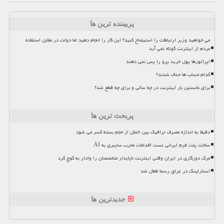
پربیننده ترین ها
می خواهید وزیر ارتباطات را استیضاح کنید؟ این کار را انجام دهید اما دولت در مقابل استفاده
مردم از اینترنت کوتاه نمی آید
اپراتورها پول خرید پرو را پس نمی دهند
کدام حساب ها حذف شدند؟
برای نخستین بار اینترنت در چه سالی و برای چه قطع شد؟
پربحث ترین ها
دقیقا به اندازه مصرف ترافیک بین الملل از حجم بسته کسر می شود
ساخت پلت فرم ایرانی تست اقدامات مخرب سایبری به AI
مرگ دورکاری در ایران وقتی اینترنت ناپایدار متخصصان را وادار به کوچ کرد
استارلینک در عراق رسما فعال شد
جدیدترین ها