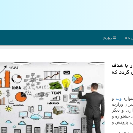
با ما
رپورتاژ
ر با هدف
 گردد كه
نواره
وب
و
یران وزارت
ری و دیگر
 جشنواره و
ش، پژوهش و