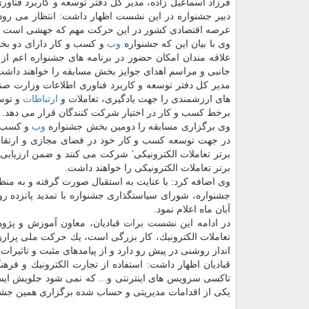
فرزاد اسماعیل زاده، مدیر كل دفتر توسعه و كاربرد فناور
دبیر جشنواره در این نشست اظهار داشت: انتظار می رود 
عرصه اقتصادی كشور در این حركت مهم كه جهشی است به 
وی با بیان این كه جشنواره
وب
و كسب و كار دارای دو ب
علاقه مندان امكان حضور در برنامه های جشنواره اعم از
جانبی و مراسم اهدای جوایز بخش مسابقه را خواهند داشت
مدیر كل دفتر توسعه و كاربرد فناوری اطلاعات وزارت ص
های ارزشمندی را جهت یادگیری، تعاملات و
ارتباطات
و توس
برخط كسب و كار در اختیار شركت كنندگان قرار می دهد.
وی برگزاری مسابقه را دومین بخش جشنواره
وب
و كسب و 
در جهت توسعه كسب و كار خود در فضای مجازی و ارتقا و
برتر تعاملات الكترونیكی' شركت می كنند و ضمن ارزیاب
برتر تعاملات الكترونیكی را خواهند داشت.
وی اضافه كرد: با عنایت به استقبال صورت گرفته و به من
آبان ماه اعلام نمود.
در ادامه این نشست برات قبادیان، معاون آموزش و پژ
تعاملات الكترونیك، كار بزرگی است، یك حركت ملی پرارز
انداز روشنی در پیش رو دارد و از پیامدهای مثبت و تاثیرا
قبادیان اظهار داشت: استفاده از تجارت الكترونیك و فره
تاكسی سرویس های اینترنتی و... كه نمی شود جلویش ایستا
یكی از اقدامات مدیریتی و حساب شده برگزاری همین جش