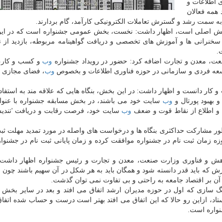
ی اطلاعات و
همه فعالان
سمت رشد و گسترش تعاملات الكترونیكی كارآمد، گام بردارند.
خش اصلی است، اظهار داشت: نخست، بخش عمومی جشنواره است كه در ای
 سخنرانی ها و آموزش های تخصصی و دریافت گواهینامه مربوطه، بازدید از ن
.
نعت، معدن و تجارت اضافه كرد: حضور در رویداد جشنواره
وب
و كسب و كار
عه فردی و سازمانی در حوزه فناوری اطلاعات و بخصوص
وب
، فضای مجازی 
كار دانست و اظهار داشت: در این بخش، بنگاه هایی كه علاقه مند به استفاد
 بهبود پورتال و
وب
سایت خود می باشند، در بخش مسابقه جشنواره با عنوا
ی و اطلاع از نقاط قوت و ضعف
وب
سایت خود، فرصت رقابت و دریافت 'تندی
ظور مشاركت حداكثری بنگاه ها و درخواست های واصله در مورد تمدید مهلت ثبت
وهش و فناوری وزارت صنعت، معدن و تجارت و رئیس جشنواره اظهار داشت:
ش كه باید قدر دانسته شود و همگان باید به هر شكل در آن سهیم باشند چون
ت آن بر اقتصاد جامعه به راحتی و بی تفاوت نمی توان گذشت.
نگ سازی كه اول در حوزه مدیران ارشد اتفاق می افتد و بعد در سایر بخش ها
د، ازاین رو حالا كه این اتفاق می افتد بهتر است درست و حساب شده اتفاق 
نواره است.