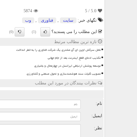
5874
/ 5
5.0
تگهای خبر:
سایت
,
فناوری
,
وب
این مطلب را می پسندید؟
(0)
(1)
تازه ترین مطالب مرتبط
عامل سرکش اوپن ای آی مشتری یک شرکت فناوری را به خطر انداخت
تکذیب ادعای قطع اینترنت بعد از جام جهانی
توسعه پوشش ارتباطی ایرانسل در چهارمحال و بختیاری
تصویب کلیات سند هوشمندسازی و تحول صنعتی و کشاورزی
نظرات بینندگان در مورد این مطلب
ن
نام:
ایمیل:
نظر: