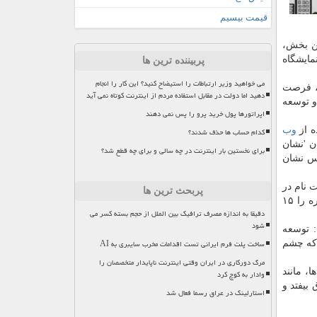
قیمت بیسیم
ن بخش،
مایشگاه
پربیننده ترین ها
می خواهید وزیر ارتباطات را استیضاح کنید؟ این کار را انجام
، فرصت
دهید اما دولت در مقابل استفاده مردم از اینترنت کوتاه نمی آید
و توسعه
اپراتورها پول خرید پرو را پس نمی دهند
ه از
وب
کدام حساب ها حذف شدند؟
ن 'نشان
برای نخستین بار اینترنت در چه سالی و برای چه قطع شد؟
س نشان
 نام در
پربحث ترین ها
جشنواره، شورای سیاستگذاری جشنواره با تمدید پانزده روزه زمان ثبت نام در جشنواره موافقت كرده و زمان پایانی ثبت نام در جشنواره را ۱۵
دقیقا به اندازه مصرف ترافیک بین الملل از حجم بسته کسر می
شود
 توسعه
ساخت پلت فرم ایرانی تست اقدامات مخرب سایبری به AI
 كه چشم
مرگ دورکاری در ایران وقتی اینترنت ناپایدار متخصصان را
، مانند
وادار به کوچ کرد
بیفتد و
استارلینک در عراق رسما فعال شد