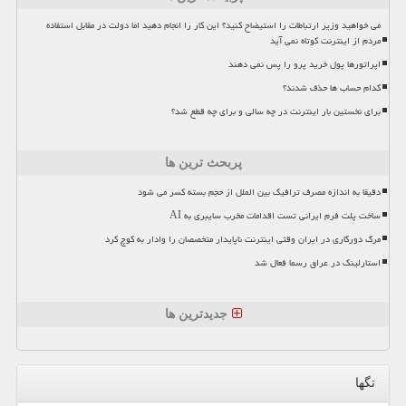
می خواهید وزیر ارتباطات را استیضاح کنید؟ این کار را انجام دهید اما دولت در مقابل استفاده
مردم از اینترنت کوتاه نمی آید
اپراتورها پول خرید پرو را پس نمی دهند
کدام حساب ها حذف شدند؟
برای نخستین بار اینترنت در چه سالی و برای چه قطع شد؟
پربحث ترین ها
دقیقا به اندازه مصرف ترافیک بین الملل از حجم بسته کسر می شود
ساخت پلت فرم ایرانی تست اقدامات مخرب سایبری به AI
مرگ دورکاری در ایران وقتی اینترنت ناپایدار متخصصان را وادار به کوچ کرد
استارلینک در عراق رسما فعال شد
جدیدترین ها
تگها