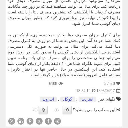
می‌گذارد می‌توانید گزارش كاملی از میزان مصرف دیتای خود
دریافت كنید برای مثال می‌توانید مشاهده كنید كه در روز چند مگابایت
مصرف كرده‌اید یا اپلیكیشنی كه بیشترین مصرف دیتا را داشته است
را پیدا كنید در نهایت نیز برنامه‌ریزی كنید كه چطور میزان مصرف
دیتای گوشی شما كنترل شود.
برای كنترل میزان مصرف دیتا بخش «محدود‌سازی» اپلیكیشن به
كمك شما خواهد آمد. این بخش به شما از دو روش به كنترل مصرف
دیتا كمك می‌كند. برای مثال می‌توانید به صورت كلی دسترسی
استفاده یك اپلیكیشن از دیتای گوشی را محدود كنید. در روش دوم
می‌توانید زمانی مشخصی را برای مصرف دیتای یك برنامه تعیین
كنید. برای نمونه تلگرام شما هر ۱۰ دقیقه یكبار از دیتای گوشی شما
استفاده كند. این اپلیكیشن در حال حاضر تنها در اختیار كاربران
سیستم عامل اندروید (نسخه ۵به بالا) قرار گرفته است.
6108
/ 5
5.0
1396/04/17
18:54:12
تگهای خبر:
اینترنت
,
گوگل
,
اندروید
این مطلب را می پسندید؟
(0)
(1)
X