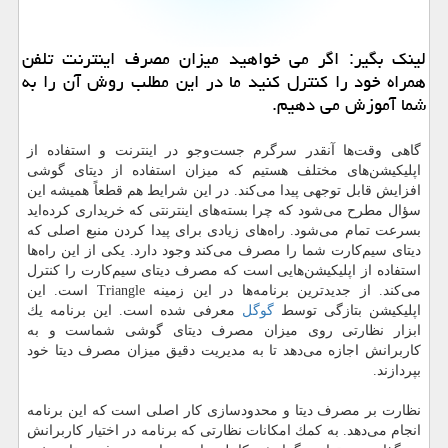
لینك بگیر: اگر می خواهید میزان مصرف اینترنت تلفن
همراه خود را كنترل كنید ما در این مطلب روش آن را به
شما آموزش می دهیم.
گاهی وقت‌‌ها آنقدر سرگرم جست‌و‌جو در اینترنت و استفاده از
اپلیكیشن‌های مختلف هستیم كه میزان استفاده از دیتای گوشی
افزایش قابل توجهی پیدا می‌كند. در این شرایط هم قطعاً همیشه این
سؤال مطرح می‌شود كه چرا بسته‌های اینترنتی كه خریداری كرده‌اید
بسرعت تمام می‌شود. راه‌های زیادی برای پیدا كردن منبع اصلی كه
دیتای سیم‌كارت شما را مصرف می‌كند وجود دارد. یكی از این راه‌ها
استفاده از اپلیكیشن‌هایی است كه مصرف دیتای سیم‌كارت را كنترل
می‌كند. از جدیدترین برنامه‌ها در این زمینه Triangle است. این
اپلیكیشن بتازگی توسط
گوگل
معرفی شده است. این برنامه یك
ابزار نظارتی روی میزان مصرف دیتای گوشی شماست و به
كاربرانش اجازه می‌دهد تا به مدیریت دقیق میزان مصرف دیتا خود
بپردازند.
نظارت بر مصرف دیتا و محدودسازی كار اصلی است كه این برنامه
انجام می‌دهد. به كمك امكانات نظارتی كه برنامه در اختیار كاربرانش