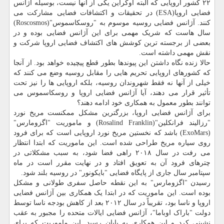
۲۲ کشور اروپایی که البته اوکراین یکی از آنها نیست، بوسیله آژانس
فضایی اروپا(ESA) در تحقیقات و اکتشافات فضایی مشارکت می
کنند. آژانس فضایی روسیه موسوم به "روسکاسموس"(Roscosmos)
سال هاست که شریک مهمی برای این آژانس فضایی بوده و در
بعضی از برجسته ترین کوشش های اکتشاف فضایی اروپا شرکت و
نقش مهمی داشته است.
حالا زنده نگاه داشتن این پیوندها بطور قطع پیچیده خواهد بود. از آنجا
که کشورهای اروپایی تحریم هایی را مقابل روسیه وضع می کنند که
خیلی از آنها نه فقط شهروندان روسیه، بلکه اروپایی ها را نیز تحت
تأثیر قرار می دهند، آیا آژانس فضایی اروپا و روسکاسموس می
توانند بطور معمول به همکاری خود ادامه دهند؟
برای آژانس فضایی اروپا، بزرگترین مشکل ممکنست مریخ نورد
"رزالیند فرانکلین"(Rosalind Franklin) و ماموریت "اگزومارس"
(ExoMars) باشد که نخستین مریخ نورد اروپایی است که برای فرود
روی سیاره مریخ طراحی شده است. این ماموریت که ابتدا انتظار
می رفت در سال ۲۰۱۸ راهی فضا شود، به سبب مشکلاتی در
چترهای فرود آن به تعویق افتاد و در نهایت مقرر است در ماه
سپتامبر سال جاری از پایگاه فضایی "بایکونور" در روسیه بلند شود.
رسیدن "اگزومارس" به این نقطه حاصل سفری طولانی و مشکل
بوده است. این ماموریت که در ابتدا یک همکاری بین آژانس فضایی
اروپا و ناسا بود، تقریباً در سال ۲۰۱۲ بعد از کاهش بودجه ناسا توسط
دولت "باراک اوباما"، آژانس فضایی ایالات متحده را مجبور به عقب
نشینی کرد و این همکاری به پایان رسید. این ماموریت که برای