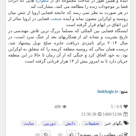
آینده و همین طور در ساخت مجموعه ای از
ماهواره
هایی که اثرات
فضا بر موجودات زنده را مطالعه می کنند، مشارکت کند.
در هر صورت به نظر نمی رسد که جامعه فضایی اروپا از تنش میان
روسیه و اوکراین مصون بماند و آینده
صنعت
فضایی در اروپا متاثر از
این اتفاق در ابهام قرار گرفته است.
ایستگاه فضایی بین المللی که مسلماً بزرگ ترین تلاش مهندسی در
تاریخ بشریت و نشانه ای از همکاریهای بعد از جنگ سرد است، در
سال ۲۰۱۴ برای نامزدی دریافت جایزه صلح نوبل پیشنهاد شد،
درست همان سالی که روسیه منطقه کریمه را که متعلق به اوکراین
بود، به خود الحاق کرد و جنگی که از آن زمان تا حالا در این منطقه
جریان دارد تا به امروز بیش از ۱۴ هزار قربانی گرفته است.
منبع:
linkbegir.ir
488
/ 5
0.0
1400/12/06
13:30:38
تگهای خبر:
تحقیقات
,
دانش
,
دوربین
,
سایت
این مطلب را می پسندید؟
(0)
(0)