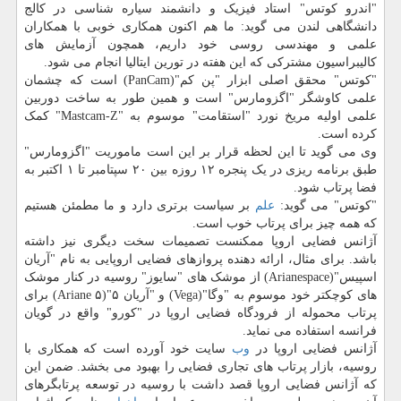
"اندرو کوتس" استاد فیزیک و دانشمند سیاره شناسی در کالج
دانشگاهی لندن می گوید: ما هم اکنون همکاری خوبی با همکاران
علمی و مهندسی روسی خود داریم، همچون آزمایش های
کالیبراسیون مشترکی که این هفته در تورین ایتالیا انجام می شود.
"کوتس" محقق اصلی ابزار "پن کم"(PanCam) است که چشمان
علمی کاوشگر "اگزومارس" است و همین طور به ساخت دوربین
علمی اولیه مریخ نورد "استقامت" موسوم به "Mastcam-Z" کمک
کرده است.
وی می گوید تا این لحظه قرار بر این است ماموریت "اگزومارس"
طبق برنامه ریزی در یک پنجره ۱۲ روزه بین ۲۰ سپتامبر تا ۱ اکتبر به
فضا پرتاب شود.
"کوتس" می گوید:
علم
بر سیاست برتری دارد و ما مطمئن هستیم
که همه چیز برای پرتاب خوب است.
آژانس فضایی اروپا ممکنست تصمیمات سخت دیگری نیز داشته
باشد. برای مثال، ارائه دهنده پروازهای فضایی اروپایی به نام "آریان
اسپیس"(Arianespace) از موشک های "سایوز" روسیه در کنار موشک
های کوچکتر خود موسوم به "وگا"(Vega) و "آریان ۵"(Ariane ۵) برای
پرتاب محموله از فرودگاه فضایی اروپا در "کورو" واقع در گویان
فرانسه استفاده می نماید.
آژانس فضایی اروپا در
وب
سایت خود آورده است که همکاری با
روسیه، بازار پرتاب های تجاری فضایی را بهبود می بخشد. ضمن این
که آژانس فضایی اروپا قصد داشت با روسیه در توسعه پرتابگرهای