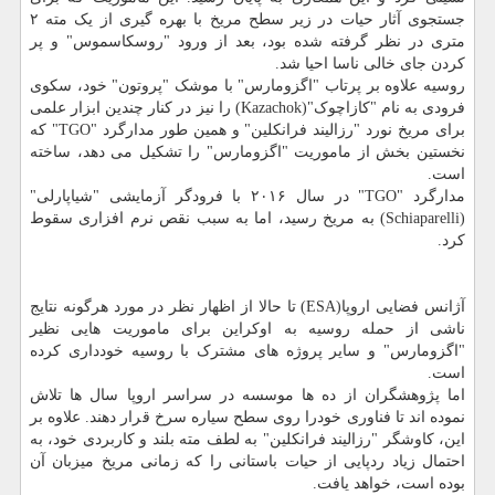
جستجوی آثار حیات در زیر سطح مریخ با بهره گیری از یک مته ۲
متری در نظر گرفته شده بود، بعد از ورود "روسکاسموس" و پر
کردن جای خالی ناسا احیا شد.
روسیه علاوه بر پرتاب "اگزومارس" با موشک "پروتون" خود، سکوی
فرودی به نام "کازاچوک"(Kazachok) را نیز در کنار چندین ابزار علمی
برای مریخ نورد "رزالیند فرانکلین" و همین طور مدارگرد "TGO" که
نخستین بخش از ماموریت "اگزومارس" را تشکیل می دهد، ساخته
است.
مدارگرد "TGO" در سال ۲۰۱۶ با فرودگر آزمایشی "شیاپارلی"
(Schiaparelli) به مریخ رسید، اما به سبب نقص نرم افزاری سقوط
کرد.
آژانس فضایی اروپا(ESA) تا حالا از اظهار نظر در مورد هرگونه نتایج
ناشی از حمله روسیه به اوکراین برای ماموریت هایی نظیر
"اگزومارس" و سایر پروژه های مشترک با روسیه خودداری کرده
است.
اما پژوهشگران از ده ها موسسه در سراسر اروپا سال ها تلاش
نموده اند تا فناوری خودرا روی سطح سیاره سرخ قرار دهند. علاوه بر
این، کاوشگر "رزالیند فرانکلین" به لطف مته بلند و کاربردی خود، به
احتمال زیاد ردپایی از حیات باستانی را که زمانی مریخ میزبان آن
بوده است، خواهد یافت.