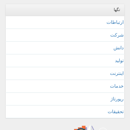
تگها
ارتباطات
شركت
دانش
تولید
اینترنت
خدمات
رپورتاژ
تحقیقات