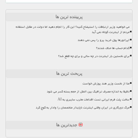
پربیننده ترین ها
می خواهید وزیر ارتباطات را استیضاح کنید؟ این کار را انجام دهید اما دولت در مقابل استفاده
مردم از اینترنت کوتاه نمی آید
اپراتورها پول خرید پرو را پس نمی دهند
کدام حساب ها حذف شدند؟
برای نخستین بار اینترنت در چه سالی و برای چه قطع شد؟
پربحث ترین ها
متا از نخست وزیر هند پوزش خواست
دقیقا به اندازه مصرف ترافیک بین الملل از حجم بسته کسر می شود
ساخت پلت فرم ایرانی تست اقدامات مخرب سایبری به AI
مرگ دورکاری در ایران وقتی اینترنت ناپایدار متخصصان را وادار به کوچ کرد
جدیدترین ها