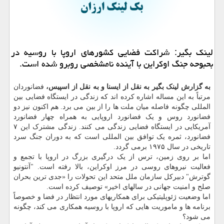
لینک بگیر: شراکت فضایی کشورهای اروپا با روسیه در
بحبوحه جنگ اوکراین با آینده نامشخصی روبرو شده است.
به گزارش لینک بگیر به نقل از ایسنا و به نقل از اسپیس،
فضانوردان
مرتباً به این مساله اشاره کرده اند که زندگی در ایستگاه فضایی بین
المللی چگونه فاصله میان ملت ها را از بین می برد. هم اکنون نیز دو
فضانورد روس و یک فضانورد اروپایی به همراه چهار فضانورد
آمریکایی در ایستگاه فضایی زندگی می کنند. زندگی مشترک این ۷
فضانورد، ثمره یک توافق بین المللی است که به دوران جنگ سرد
تاریخی در سال ۱۹۷۵ برمی گردد.
اما بر روی زمین، ترس از یک درگیری بزرگ در اروپا با تجمع و
فعالیت نیروهای روسی در مرز اوکراین، بالا رفته است. "آنتونیو
گوترش" دبیرکل سازمان ملل متحد این تحولات را «جدی ترین بحران
صلح و امنیت جهانی در سالهای اخیر» توصیف کرده است.
اما وضعیت ژئوپلیتیکی برای همکاریهای مورد انتظار در فضا و خصوصاً
برنامه ها و ماموریت هایی که اروپا با روسیه همکاری می کند، چگونه
می شود؟