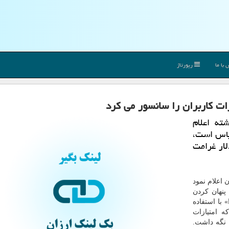
با ما
رپورتاژ
ریکا (FTC)روز گذشته اعلام
 یک برند لباس است،
ریان ۴.۲ میلیون دلار غرامت
 اعلام نمود
پنهان کردن
با استفاده
 امتیازات
د نگه داشت.