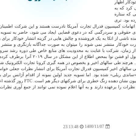
دی به صورت خودکار اظهار
 کرد که به
ررسی که ستاره
ده بود. تری
اتهامات کمیسیون فدرال تجارت آمریکا نادرست هستند و این شرکت اطمینان 
های حقوقی و سردرگمی که در دعوی قضایی ایجاد می شود، حاضر به تسویه 
ده ناشی از اتکا به یک فروشنده و چالش هایی در گزینه انتشار خودکار برای ر
ت خودکار منتشر نمی شوند را میتوان به صورت جداگانه بازنگری و منتشر ن
 زمان، شرکت با عنایت به محدودیت های منابع خاص طی دوره رشد سریع 
صورت ناخواسته در تکمیل این فرایند شکست خورد. به قول او فشن نوا بمحض اطلاع از این مشک
. هرچند طی سالهای اخیر و بخصوص در همه گیری کرونا تجارت الکترونیک ش
 سالهای اخیر کمیسیون فدرال تجارت آمریکا برای انتشار نظرات جعلی خواستا
اندی ریلی» شده بود. اما تسویه جدید اولین نمونه از اقدام آژانس برای 
کشیدن فرآیند «سرکوب نظرات» است. اقدامات این کمیسیون نشان دهنده زنگ خطری برای
دیریت نظرات را برعهده دارند و به آنها اعلام نموده نمی توانند از جمع آوری نظرا
1400/11/07
23:13:48