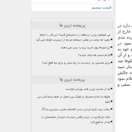
قیمت بیسیم
پربیننده ترین ها
دارد در
خارج از
می خواهید وزیر ارتباطات را استیضاح کنید؟ این کار را انجام
ده بندی
دهید اما دولت در مقابل استفاده مردم از اینترنت کوتاه نمی آید
مود. در
اپراتورها پول خرید پرو را پس نمی دهند
خود به
کدام حساب ها حذف شدند؟
ل در سال ۲۰۱۹ آنرا برطرف کرده و از آن
کوفا شد
برای نخستین بار اینترنت در چه سالی و برای چه قطع شد؟
ر تنبیه
به چالش
 شرکتهای دیگر هم است. FTC روز گذشته اعلام نمود
پربحث ترین ها
ت منفی و
متا از نخست وزیر هند پوزش خواست
دقیقا به اندازه مصرف ترافیک بین الملل از حجم بسته کسر می
شود
ساخت پلت فرم ایرانی تست اقدامات مخرب سایبری به AI
مرگ دورکاری در ایران وقتی اینترنت ناپایدار متخصصان را
وادار به کوچ کرد