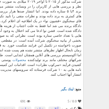
شرکت مذکور از ۲۰۱۵ تا اواخر ۲۰۱۹ میلا
نظر و بررسی هایی از کاربران را در وبسایت منتشر می
برند ۴یا ۵ ستاره داده بودند. اما انتشار صدها هزار ب
های کمتری به برند داده بودند و نظرات منفی را تایید نکر
فای سخنگوی «فشیون نوا» در یک اطلاعیه ای اعلام کرد، 
دادگاه برنده می شد اما فقط به علت اجتناب از هزینه 
دادگاه شده است. فشن نوا ادعا می کند اختلال به وجود آم
هایی با تعداد خاصی ستاره بوده است. نظراتی که به صور
بخشی از بیانیه سخنگوی شرکت آمده است: در مقطعی از
زمان تابحال اظهار نظرهای منتشر نشده هم پست شده اند
اما اکوسیستم بررسی های آنلاین همچنان ابتدایی است. طی
شرکتهای مختلف مانند برند تولیدکننده
محصولات
پوستی «س
نامه هایی به ۱۰ شرکت فرستاده که سرویسهای م
انتشار آنها اجتناب کنند.
منبع:
لینك بگیر
691
/ 5
0.0
تگهای خبر:
آنلاین
,
تولید
,
سایت
,
سرویس