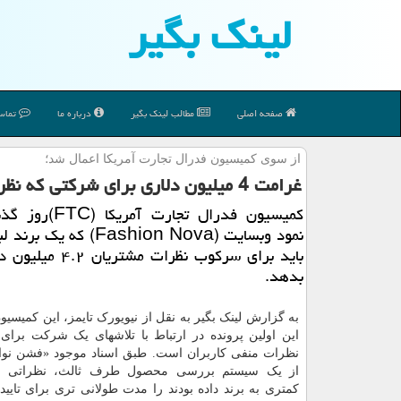
لینك بگیر
صفحه اصلی
مطالب لینك بگیر
درباره ما
تماس 
از سوی كمیسیون فدرال تجارت آمریكا اعمال شد؛
غرامت 4 میلیون دلاری برای شرکتی که نظرات کاربران را سانسور می کرد
کمیسیون فدرال تجارت آم
نمود وبسایت (Fashion Nova) که
باید برای سرکوب نظرات مشت
بدهد.
به گزارش لینک بگیر به نقل از نیویورک تایمز، این کمیسیون
این اولین پرونده در ارتباط با تلاشهای یک شرکت برای 
نظرات منفی کاربران است. طبق اسناد موجود «فشن نوا» 
از یک سیستم بررسی محصول طرف ثالث، نظراتی که
کمتری به برند داده بودند را مدت طولانی تری برای تایی