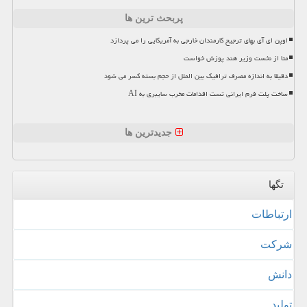
پربحث ترین ها
اوپن ای آی بهای ترجیح کارمندان خارجی به آمریکایی را می پردازد
متا از نخست وزیر هند پوزش خواست
دقیقا به اندازه مصرف ترافیک بین الملل از حجم بسته کسر می شود
ساخت پلت فرم ایرانی تست اقدامات مخرب سایبری به AI
جدیدترین ها
تگها
ارتباطات
شركت
دانش
تولید