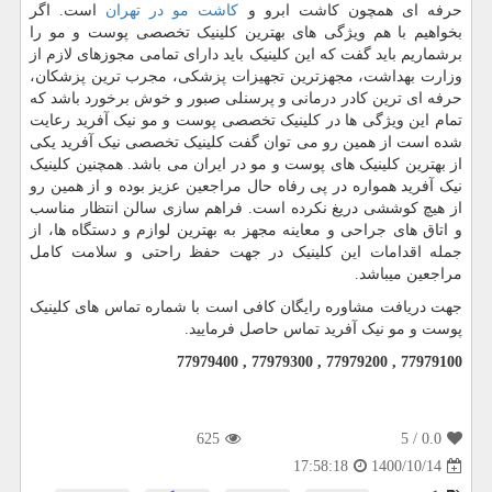
حرفه ای همچون کاشت ابرو و
کاشت مو در تهران
است. اگر
بخواهیم با هم ویژگی های بهترین کلینیک تخصصی پوست و مو را
برشماریم باید گفت که این کلینیک باید دارای تمامی مجوزهای لازم از
وزارت بهداشت، مجهزترین تجهیزات پزشکی، مجرب ترین پزشکان،
حرفه ای ترین کادر درمانی و پرسنلی صبور و خوش برخورد باشد که
تمام این ویژگی ها در کلینیک تخصصی پوست و مو نیک آفرید رعایت
شده است از همین رو می توان گفت کلینیک تخصصی نیک آفرید یکی
از بهترین کلینیک های پوست و مو در ایران می باشد. همچنین کلینیک
نیک آفرید همواره در پی رفاه حال مراجعین عزیز بوده و از همین رو
از هیچ کوششی دریغ نکرده است. فراهم سازی سالن انتظار مناسب
و اتاق های جراحی و معاینه مجهز به بهترین لوازم و دستگاه ها، از
جمله اقدامات این کلینیک در جهت حفظ راحتی و سلامت کامل
مراجعین میباشد.
جهت دریافت مشاوره رایگان کافی است با شماره تماس های کلینیک
پوست و مو نیک آفرید تماس حاصل فرمایید.
77979400 , 77979300 , 77979200 , 77979100
625
/ 5
0.0
1400/10/14
17:58:18