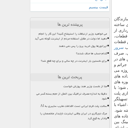
قیمت بیسیم
ازندگان
پربیننده ترین ها
ی ساخته
داری از
می خواهید وزیر ارتباطات را استیضاح کنید؟ این کار را انجام
 قطعات،
دهید اما دولت در مقابل استفاده مردم از اینترنت کوتاه نمی آید
ش قطعات
اپراتورها پول خرید پرو را پس نمی دهند
نب
سرور
کدام حساب ها حذف شدند؟
ری، صرف
ECa)، امکان دریافت سفارش های در
برای نخستین بار اینترنت در چه سالی و برای چه قطع شد؟
جرائم و
روژه می
اده های
پربحث ترین ها
وزه های
متا از نخست وزیر هند پوزش خواست
شود؛ با
دقیقا به اندازه مصرف ترافیک بین الملل از حجم بسته کسر می
ازی پلت
شود
تسهیلگر
شیاء با
ساخت پلت فرم ایرانی تست اقدامات مخرب سایبری به AI
ته شود.
مرگ دورکاری در ایران وقتی اینترنت ناپایدار متخصصان را
اده های
وادار به کوچ کرد
ینگ بین
 اشیاء،