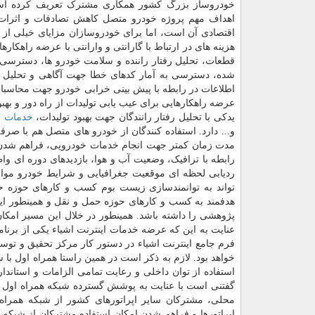
خودروساز بزرگ کشور همکاری مشترک تعریف کرده اس
اهداف مهم پروژه خودرو متصل کاهش تصادفات و اثرات
اقتصادی آن است، اما برای خودروسازان مزایای خیلی از
هزینه های در ارتباط با گارانتی و وارانتی با عرضه راهک
قطعات، تحلیل رفتار راننده و سلامت خودرو ها، دسترسی
شده، دسترسی به آمار کدهای خطا جهت آگاهی و تحلیل ن
اطلاعات در رابطه با پیش بینی خرابی خودرو جهت محاسبات
عرضه راهکارهایی برای عیب یابی تولیدات از راه دور و بهبو
یدکی با تحلیل رفتار رانندگان جهت بهبود تولیدات،
خدمات
ب
و... دارد. استفاده کنندگان از خودرو های متصل هم با ص
رابطه با ترافیک، وضعیت آب و هوا، بازدیدهای دوره ای و
ردیابی لحظه ای موقعیت جغرافیایی و شرایط خودرو موا
تواند به توانمندسازی زیست بوم کسب و کارهای حوزه ح
هدفمند به کسب و کارهای حوزه حمل و نقل و همینطور ایجا
پژوهشی را داشته باشد. همینطور در خلال این مسیر امکا
عنایت به این که عرضه خدمات اینترنت اشیاء یکی از برنام
فرم جامع اینترنت اشیاء در دستور کار مرکز تحقیق و توسع
خواهد بود. لازم به ذکر است در همین راستا همراه اول با 
استفاده از توان داخلی و رعایت تمامی الزامات و استاند
گفتنی است با عنایت به پوشش گسترده شبکه همراه اول در
محلی، مشترکان سایر اپراتورهای کشور از شبکه همراه ا
اپراتورها و فراهم شدن امکان استفاده مشترکان از شبکه س