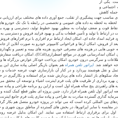
ت. یکی از
 اجتماعی و
 جمله کاهش
ارهای مناسب جهت پیشگیری از تقلب، جمع آوری داده های مختلف برای ارزیابی س
 لحظه به لحظه به داده های عمومی و تخصصی در رابطه با تک تک خودرو ها
قاط قوت و ضعف تولیدات به منظور بهبود خطوط تولید، دسترسی و بهره بر
 در ارتباط با تولید و تأمین قطعات یدکی و بهبود فرایند فروش و دسترسی به
د فرایند امداد جاده ای، امکان ایجاد ارتباط نرم افزاری با نرم افزارهای فرو
عد از فروش، امکان ارتقا و فراخوانی کامپیوتر خودرو به صورت آنلاین از جا
رفه جویی هایی در هزینه های مصرفی خودرو، هزینه های بیمه و تعمیر و نگهدا
مدت زمان کمتر جهت انجام خدمات خودرویی، فراهم شدن امکان امدادرسانی فوری در مواقع اضطراری(ll
اطلاعات و سرگرمی درون خودرو، امکان پرداخت خودکار عوارض بزرگراه ها و 
جه خواهند شد.
اپراتور
تلفن همراه
هم بعنوان بازیگر اصلی پیاده سازی این پ
مل و نقل هوشمند بپردازد و در کنار آن بازارسازی جهت عرضه خدمات و د
د سکوهای باز انتشار داده های پردازش شده برای استفاده و بکارگیری در ح
ن بهره برداری از ظرفیت های پلت فرم اینترنت اشیاء و توسعه آن محقق می 
ه های راهبردی پنج ساله همراه اول است و ازاین رو برنامه طراحی و پیاده س
ه اپراتور اول تلفن همراه قرار دارد، چنین پروژه ای بطور قطع کمک کننده و 
سرمایه گذاری گسترده مبادرت به طراحی و پیاده سازی پلت فرم جامع اینترنت ا
اردهای بین المللی کرده است که می تواند در پروژه خودرو متصل هم بکار گرف
 مقایسه با سایر اپراتورها، در بخش های گسترده از مناطق برون شهری و ج
ول برای برقراری ارتباط استفاده می نمایند. این امکان بدلیل عرضه روم
ایر اپراتورها تعریف شده است؛ لیکن درباره سیم کارت های با کاربرد اینترنت