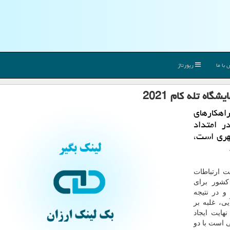
با ما
رپورتاژ
ه تله کام 2021
اهکارهای
ر امتداد
هری است،
ارتباطات
کشور برای
 در نتیجه
ی، غلبه بر
ایت ایجاد
 است با دو