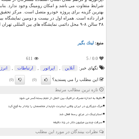
شرایط متفاوت می باشد و امکان رومینگ وجود ندارد. بنا
۳۸ سالن ۸-۹ محل دائمی نمایشگاه های بین المللی تهران از ساعت ۸ تا ۱۵ میزبان بازدیدکنندگان است
منبع:
لینك بگیر
611
/ 5
0.0
تگهای خبر:
آنلاین
,
اپراتور
,
ارتباطات
,
انرژ
این مطلب را می پسندید؟
(0)
(0)
تازه ترین مطالب مرتبط
دقیقا به اندازه مصرف ترافیک بین الملل از حجم بسته کسر می شود
مرگ دورکاری در ایران وقتی اینترنت ناپایدار متخصصان را وادار به کوچ کرد
استارلینک در عراق رسما فعال شد
سرقت چندین میلیون دلار در ۲۵ دقیقه
نظرات بینندگان در مورد این مطلب