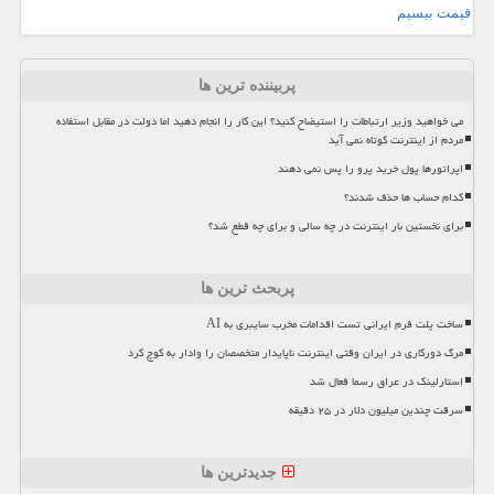
قیمت بیسیم
پربیننده ترین ها
می خواهید وزیر ارتباطات را استیضاح کنید؟ این کار را انجام دهید اما دولت در مقابل استفاده
مردم از اینترنت کوتاه نمی آید
اپراتورها پول خرید پرو را پس نمی دهند
کدام حساب ها حذف شدند؟
برای نخستین بار اینترنت در چه سالی و برای چه قطع شد؟
پربحث ترین ها
ساخت پلت فرم ایرانی تست اقدامات مخرب سایبری به AI
مرگ دورکاری در ایران وقتی اینترنت ناپایدار متخصصان را وادار به کوچ کرد
استارلینک در عراق رسما فعال شد
سرقت چندین میلیون دلار در ۲۵ دقیقه
جدیدترین ها