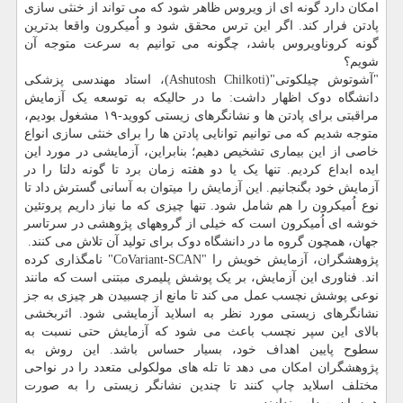
امکان دارد گونه ای از ویروس ظاهر شود که می تواند از خنثی سازی
پادتن فرار کند. اگر این ترس محقق شود و اُمیکرون واقعا بدترین
گونه کروناویروس باشد، چگونه می توانیم به سرعت متوجه آن
شویم؟
"آشوتوش چیلکوتی"(Ashutosh Chilkoti)، استاد مهندسی پزشکی
دانشگاه دوک اظهار داشت: ما در حالیکه به توسعه یک آزمایش
مراقبتی برای پادتن ها و نشانگرهای زیستی کووید-۱۹ مشغول بودیم،
متوجه شدیم که می توانیم توانایی پادتن ها را برای خنثی سازی انواع
خاصی از این بیماری تشخیص دهیم؛ بنابراین، آزمایشی در مورد این
ایده ابداع کردیم. تنها یک یا دو هفته زمان برد تا گونه دلتا را در
آزمایش خود بگنجانیم. این آزمایش را میتوان به آسانی گسترش داد تا
نوع اُمیکرون را هم شامل شود. تنها چیزی که ما نیاز داریم پروتئین
خوشه ای اُمیکرون است که خیلی از گروههای پژوهشی در سرتاسر
جهان، همچون گروه ما در دانشگاه دوک برای تولید آن تلاش می کنند.
پژوهشگران، آزمایش خویش را "CoVariant-SCAN" نامگذاری کرده
اند. فناوری این آزمایش، بر یک پوشش پلیمری مبتنی است که مانند
نوعی پوشش نچسب عمل می کند تا مانع از چسبیدن هر چیزی به جز
نشانگرهای زیستی مورد نظر به اسلاید آزمایشی شود. اثربخشی
بالای این سپر نچسب باعث می شود که آزمایش حتی نسبت به
سطوح پایین اهداف خود، بسیار حساس باشد. این روش به
پژوهشگران امکان می دهد تا تله های مولکولی متعدد را در نواحی
مختلف اسلاید چاپ کنند تا چندین نشانگر زیستی را به صورت