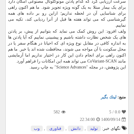
سرعت ارزیابی کرد که کدام پادتن مونوکلونال مصنوعی امکان دارد
برای یک بیمار مبتلا به یک گونه ویژه تجویز شود. ما هم اکنون راهی
برای شناسایی آن در لحظه نداریم؛ ازاین رو بر داده های همه
گیرشناسی که می تواند هفته ها قبل از آنرا ردیابی کند، تکیه می
نماییم.
ولف افزود: این روش کمک می نماید که بتوانیم از پیش، بر پادتن
های یک شخص نظارت داشته باشیم و پیشبینی نماییم که آیا پادتن ها
به اندازه کافی در مقابل نوع ویژه ای که احیانا در هنگام سفر یا در
محل سکونت با آن مواجه می شوند، محافظت شده اند یا خیر. ما هم
اکنون راهی برای انجام دادن این کار در اختیار نداریم اما آزمایشی
مانند CoVariant-SCAN می تواند همه این امکانات را فراهم آورد.
این پژوهش، در مجله "Science Advances" به چاپ رسید.
منبع:
لینك بگیر
582
/ 5
0.0
1400/09/14
22:34:00
تگهای خبر:
تولید
,
دانش
,
فناوری
,
وب