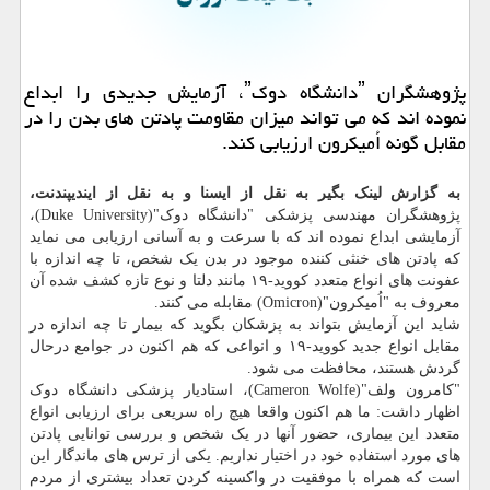
پژوهشگران ˮدانشگاه دوکˮ، آزمایش جدیدی را ابداع
نموده اند که می تواند میزان مقاومت پادتن های بدن را در
مقابل گونه اُمیکرون ارزیابی کند.
به گزارش لینک بگیر به نقل از ایسنا و به نقل از ایندیپندنت،
پژوهشگران مهندسی پزشکی "دانشگاه دوک"(Duke University)،
آزمایشی ابداع نموده اند که با سرعت و به آسانی ارزیابی می نماید
که پادتن های خنثی کننده موجود در بدن یک شخص، تا چه اندازه با
عفونت های انواع متعدد کووید-۱۹ مانند دلتا و نوع تازه کشف شده آن
معروف به "اُمیکرون"(Omicron) مقابله می کنند.
شاید این آزمایش بتواند به پزشکان بگوید که بیمار تا چه اندازه در
مقابل انواع جدید کووید-۱۹ و انواعی که هم اکنون در جوامع درحال
گردش هستند، محافظت می شود.
"کامرون ولف"(Cameron Wolfe)، استادیار پزشکی دانشگاه دوک
اظهار داشت: ما هم اکنون واقعا هیچ راه سریعی برای ارزیابی انواع
متعدد این بیماری، حضور آنها در یک شخص و بررسی توانایی پادتن
های مورد استفاده خود در اختیار نداریم. یکی از ترس های ماندگار این
است که همراه با موفقیت در واکسینه کردن تعداد بیشتری از مردم