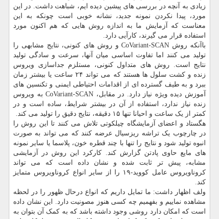
زیادی به آنچه در بررسی های پیشین دیده ایم، شباهت داشت. در این
مورد، پیدا نکردن نمونه جدید، نشانه خوبی است چونکه به این
معناست که آزمایش ما به اندازه روش هایی که هم اکنون مورد
استفاده قرار می گیرند، کارآیی دارد.
باآنکه روش CoVariant-SCAN و روش های کنونی، نتایج مشابهی را
تولید می کنند اما تفاوت اساسی میان آنها، سرعت و سادگی تولید
نتایج است. روش های متداول کنونی، مستلزم جداسازی ویروس
زنده و کشت سلول ها هستند که می تواند ۲۴ ساعت یا بیشتر زمان
ببرد و به طیف گسترده ای از اقدامات احتیاطی ایمنی و تکنسین های
آموزش دیده ویژه نیاز دارد. در مقابل، CoVariant-SCAN به ویروس
زنده نیاز ندارد، استفاده از آن در بیشتر شرایط، ساده است و در
کمتر از یک ساعت و احیانا تنها ۱۵ دقیقه، نتایج دقیق را تولید می کند.
هگستاد و اعضای آزمایشگاه چیلکوتی تلاش می کنند تا این روش را
در چارچوب یک تراشه ریزسیال عرضه کنند که می تواند به صورت
انبوه تولید شود و نتایج را تنها با چند قطره خون، پلاسما یا سایر نمونه
های مایع حاوی پادتن گزارش کند. کارکرد این روش در آزمایشی
مشابه، پیش تر ثابت شده و نشان داده است که می تواند
کروناویروس عامل کووید-۱۹ را از سایر انواع کروناویروس متمایز
کند.
ولف اظهار داشت: ما تمایل داریم که انواع درحال ظهور را در لحظه
مشاهده نماییم و بفهمیم چه کسی هنوز مصونیت دارد. این نشان داده
است که امکان دارد روشی وجود داشته باشد که به کمک آن بتوان به