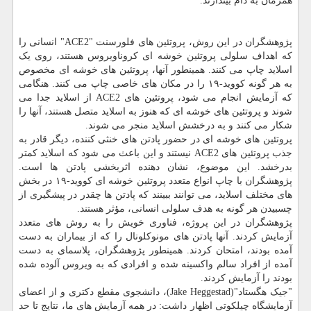
همزمان به دام بیندازند.
پژوهشگران در این روش، پروتئین های فلورسنت "ACE2" انسانی را
که اهداف سلولی پروتئین خوشه ای کروناویروس هستند، روی یک
اسلاید چاپ می کنند. همینطور آنها، پروتئین های خوشه ای مخصوص
به هر گونه کووید-۱۹ را در مکان های خاصی چاپ می کنند. هنگامی
که آزمایش انجام می شود، پروتئین های ACE2 از اسلاید جدا می
شوند و پروتئین های خوشه ای که هنوز به اسلاید متصل هستند، آنها را
شکار می کنند و به درخشش اسلاید منجر می شوند.
پروتئین های خوشه ای در حضور پادتن های خنثی کننده، دیگر قادر به
جذب پروتئین های ACE2 نیستند و این باعث می شود که اسلاید کمتر
بدرخشد. این موضوع، نشان دهنده اثربخشی پادتن ها است.
پژوهشگران با چاپ انواع متعدد پروتئین خوشه ای کووید-۱۹ در بخش
های مختلف اسلاید، می توانند ببینند که پادتن ها چقدر در پیشگیری از
چسبیدن هر گونه به هدف سلولی انسانی، مؤثر هستند.
پژوهشگران در این پروژه، فناوری خویش را به روش های متعدد
آزمایش کردند. آنها پادتن های مونوکلونال را که از بیماران به دست
آمده بودند، امتحان کردند. همینطور پژوهشگران، پلاسمای به دست
آمده از افراد سالم واکسینه شده و افرادی که به ویروس آلوده شده
بودند را آزمایش کردند.
"جیک هگستاد"(Jake Heggestad)، دانشجوی مقطع دکتری و از اعضای
آزمایشگاه چیلکوتی اظهار داشت: در همه آزمایش های ما، نتایج تا حد