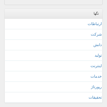
تگها
ارتباطات
شركت
دانش
تولید
اینترنت
خدمات
رپورتاژ
تحقیقات