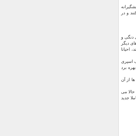
شگیرانه
ند و در
وکلونال C10، مخصوص ویروس های دنگی و
های دیگر
، احیانا
ک اسپری
هره برد
ا از آن
 حالا می
لا جدید