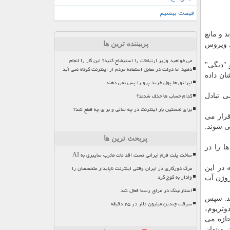
قیمت بیسیم
ند و مانع
پربیننده ترین ها
د ویروس
می خواهید وزیر ارتباطات را استیضاح کنید؟ این کار را انجام
تعاملات میان یک "پادتن مونوکلونال انسانی"(HMAb) معروف به "C10" و دو ویروس "زیکا"(Zika) و "دنگی"
دهید اما دولت در مقابل استفاده مردم از اینترنت کوتاه نمی آید
 نشان داده
اپراتورها پول خرید پرو را پس نمی دهند
کدام حساب ها حذف شدند؟
 سنجی جرمی تبادل
برای نخستین بار اینترنت در چه سالی و برای چه قطع شد؟
قرار می
ی شوند.
پربحث ترین ها
ا را در
ساخت پلت فرم ایرانی تست اقدامات مخرب سایبری به AI
مرگ دورکاری در ایران وقتی اینترنت ناپایدار متخصصان را
 در این
وادار به کوچ کرد
 های هیدروژن آب
استارلینک در عراق رسما فعال شد
ند. سپس
سرقت چندین میلیون دلار در ۲۵ دقیقه
وتریوم،
جازه می
میتوان