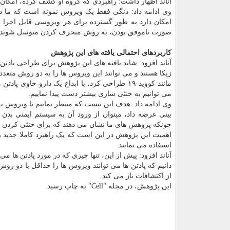
آناند اظهار داشت: راهبردی که گروه او کشف کرده، امکان دا
وی ادامه داد: دنگی فقط یک ویروس نمونه است که ما در آ
امکان دارد به طور گسترده برای هر ویروسی قابل اجرا باش
صورت ناموفق بودن، به روش منحرف کردن متوسل شوند.
کاربردهای احتمالی یافته های این پژوهش
زیکا هستند و می توانند این ویروس ها را به دو روش متعدد 
مانند کووید-۱۹ طراحی کرد. با ابداع یک دارو حا
می توانیم به خنثی سازی بیشتر دست پیدا نماییم.
وی ادامه داد: هدف این نیست که منتظر بمانیم تا ویروس ب
بینی عرضه داد، میتوان از ورود آن به سیستم ایمنی بدن جل
چونکه پژوهش های ما نشان می دهند که برای خنثی کردن و
اهمیت این پژوهش در این است که یک راهبرد کاملا جدید ر
استفاده می نمایند.
آناند افزود: پیش از این، تنها چیزی که در مورد پادتن ها م
دانیم که پادتن ها می توانند ویروس ها را حداقل با دو رو
از اکتشافات باز می کند.
این پژوهش، در مجله "Cell" به چاپ رسید.