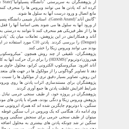
کرده اند که پادتن ها می توانند ویروس ها را منحرف کنند 
مانع اتصال و ورود درست آنها به سلول ها شوند.
"گانش آناند"(Ganesh Anand)، استادیا
از ورود آنها به سلول ها می شوند یعنی اساسا آنها را قفل
ها را از نظر فیزیکی هم منحرف کنند تا نتوانند به درستی به
(Dengue) را بررسی کردند.
بودند می توانند ویروس زیکا را خنثی کنند.
هیدروژن/دوتریوم"(HDXMS) را برای درک حرکت آنها به کار بردند.
آناند افزود: میکروسکوپ الکترونی کرایو، محلول حاوی م
دهد تا تصاویر گوناگونی را از مولکول ها در جهت های مت
این روش، تصاویر بسیار دقیق تری از مولکول ها را نسبت
پژوهشگران برای مستندسازی اثرات پادتن ها روی ویروس
شرایط افزایش غلظت پادتن ها جمع آوری کردند.
پژوهشگران در پروژه خود، از طیف سنجی جرمی تبادل هید
سنگین، با دوتریوم جایگزین شده اند که همزاد ایزوتوپی س
وی ادامه داد: هنگامی که یک ویروس در آب سنگین غوطه 
میتوان از طیف سنجی جرمی برای سنجش سنگینی ویروس است
سنگین تر شد چونکه پادتن های بیشتری به محلول اضافه 
دهند دوتریوم بیشتری وارد آن شود. گویی ویروس درحا