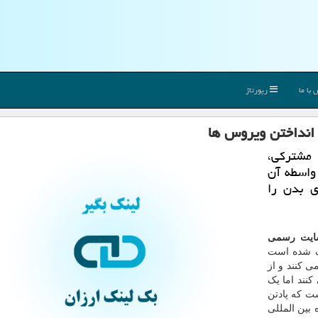
با ما
رپورتاژ
 انداختن ویروس ها
 مشترکی،
 واسطه آن
ی بدن را
بسایت رسمی
ک شده است
ی کنند و از
کنند اما یک
ت که پادتن
 بین المللی