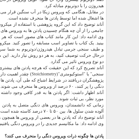
هیدروژن را با دوتریوم مبادله کرد.
در مقابل، هنگامی که ویروس زیکا در آب سنگین قرار می گ
ها اشغال شده اما توسط پادتن ها منحرف نشده است.
آناند توضیح داد که این گروه پژوهشی با استفاده از میک
جامعی را از آن چه هنگام چسبیدن پادتن ها به ویروس های 
وی ادامه داد: این کار مانند کتاب های مصور است که هر 
بینید. یک کتاب با تصاویر اسب مسابقه را تصور کنید. می
و طیف سنجی جرمی تبادل هیدروژن/دوتریوم به شما سرع
درحال حرکت توصیف کنید، به هر دو روش نیاز دارید. این 
دو نوع ویروس تاثیر می گذارد.
آناند تصریح کرد که این حقیقت که هرچه پادتن های بیش
سنجی" یا "استوکیومتری"(Stoichiometry) چقدر اهمیت دارد.
پژوهشگران دریافتند در شرایط اشباع که طی آن، پادتن ه
دنگی را پر کنند، ۶۰ درصد از ویروس ها منحرف می شوند. این اعوجاج، برای محافظت از سلول ها در مقابل عفونت کافی بود.
آناند اظهار داشت: اگر پادتن ها به قدر کافی وجود داشته
مورد نظر، بی ثبات شوند.
آلوده شدن سلول ها، بین ۵۰ تا ۷۰ درصد کاسته شده است.
آناند توضیح داد که پادتن ها در بعضی از ویروس ها همچون ز
وی ادامه داد: ما مکانیسم جدیدی را در ویروس دنگی یافتیم که
پادتن ها چگونه ذرات ویروس دنگی را منحرف می کنند؟