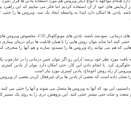
رد هنگام مواجهه با انواع دیگر ویروس هم مورد استفاده پادتن ها قرار بگیرد.
زمایش های خود از آن استفاده کردیم اما فکر می نماییم که این راهبرد پی
د. پادتن ها امکان دارد ابتدا به واسطه ایجاد یک سد، ویروس ها را خنثی کن
آناند افزود: شاید یافته های این پژوهش برای طراحی پادتن های درمانی، سودمند باشند. پادتن های مون
خنثی کنند اما شاید بتوان روش هایی را با همان قابلیت ها برای درمان بیماری 
وی پادتن هایی که هم می توانند راه ویروس ها را مسدود سازند و هم آنها را منحرف کنند
ه بافت مورد نظر خود برسد؛ ازاین رو اگر بتوان چنین درمانی را در چارچوب ی
وگیری کرد. با انجام دادن این کار، حتی امکان دارد بتوان از پادتن کمتری ب
یروس از راه روش اعوجاج، پادتن کمتری مورد نیاز است.
ا نشان داده است که بعضی از پادتن ها برای غیرفعال کردن بعضی از ویروس ه
ی دانستیم، این بود که آنها به ویروس ها متصل می شوند و آنها را خنثی می کنند.
ش متعدد و شاید حتی بیشتر خنثی کنند. این پژوهش، دری را به روی یک مسیر کام