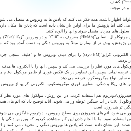
از پژوهشگران به سرپرستی "دانشگاه پنسیلوانیا"(Penn State) کشف
و در نتیجه،
ر شیمی دانشگاه پنسیلوانیا اظهار داشت: همه فکر می کنند که پادتن ها به ویروس ها متصل می شو
 می کنند اما پژوهش ما برای اولین بار نشان داده است که پادتن ها امکان دار
 سلول های میزبان متصل شوند و آنها را آلوده کنند.
آناند و همکارانش در این پژوهش، 
 پادتن C10 مورد استفاده در این پژوهش، پیش تر از بیماران مبتلا به ویروس دنگی به دست آمده بود که
پژوهشگران، تلفیقی از چند روش همچون "میکروسکوپ الکترونی کرایو"(cryo-EM) را برای دیدن ویروس ها و "طیف
ولکول های مورد نظر را بررسی می کند و سپس، آنها را با الکترون ها هدف 
عدد عرضه نماید. سپس، این تصاویر در یک عکس فوری از ظاهر مولکول ادغام م
 به سایر انواع میکروسکوپ عرضه می دهد.
 های زیکا و دنگی، تصاویر فوری میکروسکوپ الکترونی کرایو از ویروس ه
روژن/دوتریوم هم استفاده کردند. در این روش، مولکول های مورد نظر که
پژوهش ویروس زیکا و دنگی بودند، همراه با پادتن های مونوکلونال C10 در آب سنگین غوطه ور می شوند. آناند توضیح داد که اتم
نگین تر هیدروژن است.
ور می شود، اتم های هیدروژن روی سطح ویروس با دوتریوم جایگزین می شو
فاده نمود. ما با انجام دادن این کار مشاهده کردیم که ویروس دنگی با د
شدند. این نشان داده است که پادتن ها ویروس دنگی را تحریف می کنند و ا
ل فشرده شدن است و سطح بیشتری در معرض دید قرار می گیرد که در آن 