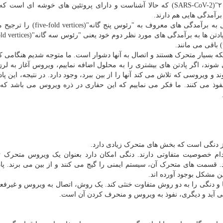
به قول آناند، برخلاف "کروناویروس سندروم حاد تنفسی ۲"(SARS-CoV-2) که حالا آشناست و دارای پروتئین های خوشه ای
رآمدگی هایی هم دارند.
آناند تصریح کرد که پادتن ها در مورد ویروس دنگی، اتصال به برآمدگی های معروف به
ونکه بسیار متحرک هستند و اتصال به آنها دشوار است. ما متوجه شدیم هنگامی 
شوند، اگر پادتن های بیشتری را به محلول اضافه نماییم، ویروس آغاز به لر
 و ویروسی که تلاش می کند آنها را از بین ببرد، وجود دارد. در نتیجه، این پاد
فوذ می کنند. ما فکر می نماییم که این حفاری در ذره ویروس می باشد که 
تر از دنگی است که بخش های متحرک زیادی دارد.
کدام خصوصیت متفاوتی دارند. دنگی امکان دارد بعنوان یک ویروس متحرک ت
. قسمت های متحرک آن، سیستم ایمنی را گیج می کنند و از بین می برند. پادت
 مشکل بوجود آورده اند.
یکا و دنگی را به دو روش متفاوت خنثی کند. یک روش، اتصال به ویروس و غیرفع
 آید و دیگری، نفوذ به ویروس و منحرف کردن آن است.