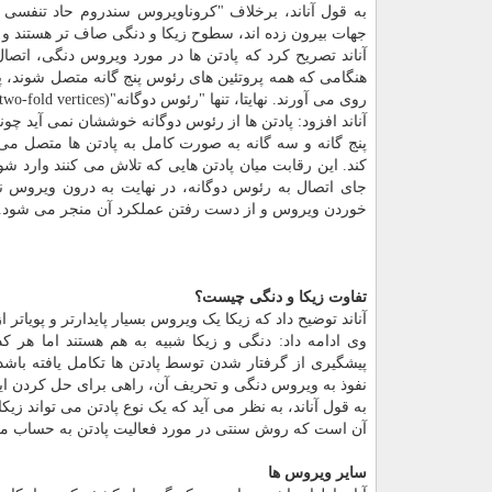
جهات بیرون زده اند، سطوح زیکا و دنگی صاف تر هستند و ب
روی می آورند. نهایتا، تنها "رئوس دوگانه"(two-fold vertices) باقی می مانند.
آناند افزود: پادتن ها از رئوس دوگانه خوششان نمی آید چ
پنج گانه و سه گانه به صورت کامل به پادتن ها متصل می 
کند. این رقابت میان پادتن هایی که تلاش می کنند وارد شوند
جای اتصال به رئوس دوگانه، در نهایت به درون ویروس ن
خوردن ویروس و از دست رفتن عملکرد آن منجر می شود.
تفاوت زیکا و دنگی چیست؟
آناند توضیح داد که زیکا یک ویروس بسیار پایدارتر و پویا
وی ادامه داد: دنگی و زیکا شبیه به هم هستند اما هر 
پیشگیری از گرفتار شدن توسط پادتن ها تکامل یافته باشد
نفوذ به ویروس دنگی و تحریف آن، راهی برای حل کردن این
به قول آناند، به نظر می آید که یک نوع پادتن می تواند ز
آن است که روش سنتی در مورد فعالیت پادتن به حساب می
سایر ویروس ها