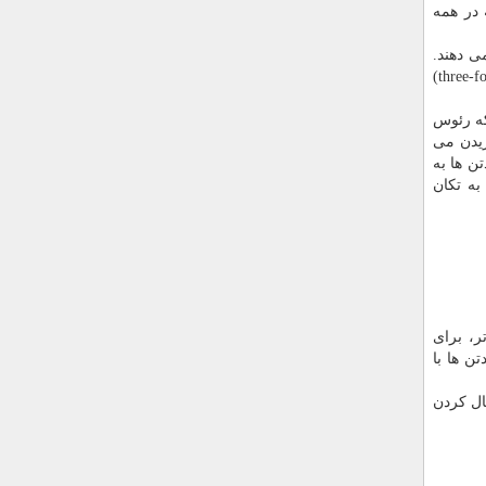
 است که در همه
 "رئوس پنج گانه"(five-fold vertices) را ترجیح می دهند.
هنگامی که همه پروتئین های رئوس پنج گانه متصل شوند، پادتن ها به برآمدگی های مورد نظر دوم خود یعنی "رئوس سه گانه"(three-fold vertices)
که رئوس
زیدن می
تن ها به
به تکان
ر، برای
ن ها با
ال کردن