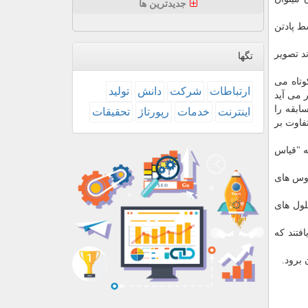
جدیدترین ها
ط پادتن
د تصویر
تگها
وتاه می
ارتباطات
شركت
دانش
تولید
 می آید
ابقه را
اینترنت
خدمات
رپورتاژ
تحقیقات
فاوت بر
ه "قیاس
روس های
لول های
دادند، دریافتند که
 برود.