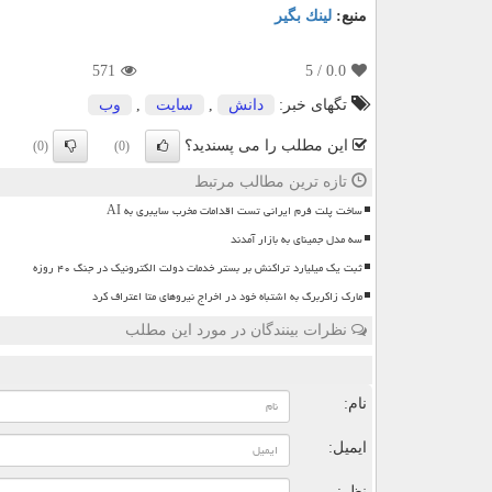
منبع:
لینك بگیر
571
/ 5
0.0
تگهای خبر:
دانش
,
سایت
,
وب
این مطلب را می پسندید؟
(0)
(0)
تازه ترین مطالب مرتبط
ساخت پلت فرم ایرانی تست اقدامات مخرب سایبری به AI
سه مدل جمینای به بازار آمدند
ثبت یک میلیارد تراکنش بر بستر خدمات دولت الکترونیک در جنگ ۴۰ روزه
مارک زاکربرگ به اشتباه خود در اخراج نیروهای متا اعتراف کرد
نظرات بینندگان در مورد این مطلب
ن
نام:
ایمیل:
نظر: