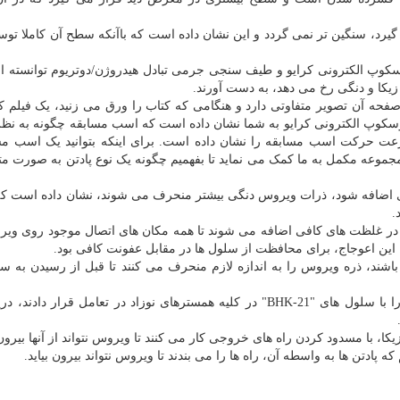
یرد، سنگین تر نمی گردد و این نشان داده است که باآنکه سطح آن کاملا توس
روسکوپ الکترونی کرایو و طیف سنجی جرمی تبادل هیدروژن/دوتریوم توانسته ان
زیکا و دنگی رخ می دهد، به دست آورند.
صفحه آن تصویر متفاوتی دارد و هنگامی که کتاب را ورق می زنید، یک فیلم ک
کروسکوپ الکترونی کرایو به شما نشان داده است که اسب مسابقه چگونه به نظر
ت حرکت اسب مسابقه را نشان داده است. برای اینکه بتوانید یک اسب مس
مجموعه مکمل به ما کمک می نماید تا بفهمیم چگونه یک نوع پادتن به صورت مت
تری اضافه شود، ذرات ویروس دنگی بیشتر منحرف می شوند، نشان داده است ک
ا در غلظت های کافی اضافه می شوند تا همه مکان های اتصال موجود روی وی
 باشند، ذره ویروس را به اندازه لازم منحرف می کنند تا قبل از رسیدن به س
زمانی که دانشمندان، ویروس های دنگی متصل به پادتن را با سلول های "BHK-21" در کلیه همسترهای نوزاد در تعامل قرار 
یکا، با مسدود کردن راه های خروجی کار می کنند تا ویروس نتواند از آنها بیرون
 پادتن ها به واسطه آن، راه ها را می بندند تا ویروس نتواند بیرون بیاید.