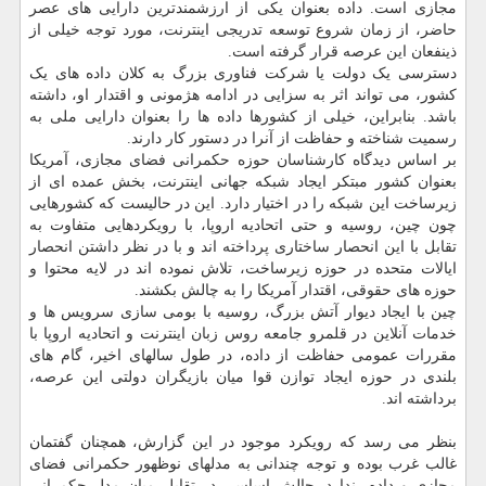
مجازی است. داده بعنوان یکی از ارزشمندترین دارایی های عصر
حاضر، از زمان شروع توسعه تدریجی اینترنت، مورد توجه خیلی از
ذینفعان این عرصه قرار گرفته است.
دسترسی یک دولت یا شرکت فناوری بزرگ به کلان داده های یک
کشور، می تواند اثر به سزایی در ادامه هژمونی و اقتدار او، داشته
باشد. بنابراین، خیلی از کشورها داده ها را بعنوان دارایی ملی به
رسمیت شناخته و حفاظت از آنرا در دستور کار دارند.
بر اساس دیدگاه کارشناسان حوزه حکمرانی فضای مجازی، آمریکا
بعنوان کشور مبتکر ایجاد شبکه جهانی اینترنت، بخش عمده ای از
زیرساخت این شبکه را در اختیار دارد. این در حالیست که کشورهایی
چون چین، روسیه و حتی اتحادیه اروپا، با رویکردهایی متفاوت به
تقابل با این انحصار ساختاری پرداخته اند و با در نظر داشتن انحصار
ایالات متحده در حوزه زیرساخت، تلاش نموده اند در لایه محتوا و
حوزه های حقوقی، اقتدار آمریکا را به چالش بکشند.
چین با ایجاد دیوار آتش بزرگ، روسیه با بومی سازی سرویس ها و
خدمات آنلاین در قلمرو جامعه روس زبان اینترنت و اتحادیه اروپا با
مقررات عمومی حفاظت از داده، در طول سالهای اخیر، گام های
بلندی در حوزه ایجاد توازن قوا میان بازیگران دولتی این عرصه،
برداشته اند.
بنظر می رسد که رویکرد موجود در این گزارش، همچنان گفتمان
غالب غرب بوده و توجه چندانی به مدلهای نوظهور حکمرانی فضای
مجازی و داده، ندارد. چالش اساسی در تقابل میان مدل حکمرانی