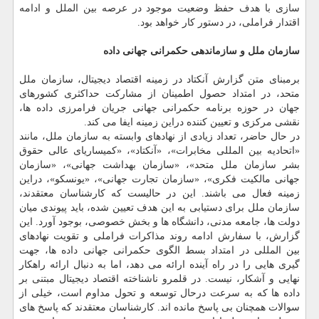
سازی با هدف حفظ وضعیت موجود در عرصه بین الملل و ادامه
اقتدار فراملی، در دستور کار خواهد بود.
سازمان ملل و سازماندهی حکمرانی جهانی داده
برمبنای متن گزارش آنکتاد در زمینه اقتصاد دیجیتال، سازمان ملل
متحد، در امتداد حصول اطمینان از مشارکت حداکثری کشورهای
جهان در حوزه برنامه حکمرانی جهانی جریان فرامرزی داده ها،
نقشی مرکزی و تعیین کننده دراین زمینه ایفا می کند.
در حال حاضر، تعداد زیادی از نهادهای وابسته به سازمان ملل، مانند
«اتحادیه بین المللی مخابرات»، «آنکتاد»، «کمیساریای عالی حقوق
بشر سازمان ملل متحد»، «سازمان بهداشت جهانی»، «سازمان
جهانی مالکیت فکری»، «سازمان تجارت جهانی»، «یونسکو»، دراین
زمینه فعال می باشند. این در حالیست که کارشناسان معتقدند،
سازمان ملل برای دستیابی به این هدف تعیین شده، باید پیوندی میان
دولت ها، جامعه مدنی، دانشگاه ها و بخش خصوصی، بوجود آورد. این
گزارش، با سفارش ادامه روند مذاکرات فراملی و تقویت نهادهای
بین المللی در امتداد بسط الگوی حکمرانی جهانی داده ها، جهت
گیری هایی را در راه آینده ارائه می دهد، اما به دنبال ارائه راهکار
نهایی و آشکار، نیست. در قلمرو ناشناخته اقتصاد دیجیتال مبتنی بر
داده ها که به سرعت درحال توسعه و تحول مداوم است، خیلی از
سوالات همچنان بی پاسخ مانده اند. کارشناسان معتقدند که پاسخ های