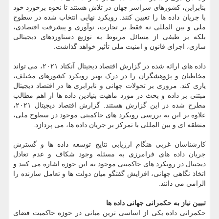
بنابراین، کشورهای سراسر جهان در تلاش هستند تا نحوه برخورد خود
با جریان داده ها را تعیین کنند. رویکرد نهایی انتخاب شده در سطوح
ملی و بین المللی نه فقط بر تجارت، نوآوری و پیشرفت اقتصادی،
بلکه بر طیفی از مسائل مربوط به توزیع دستاوردهای دیجیتالی
سازی، اجرای قانون و امنیت ملی تأثیر خواهد گذاشت.
داده های ارائه شده در گزارش اقتصاد دیجیتال آنکتاد ۲۰۲۱، می تواند
مخاطبان و پژوهشگران را در درک بهتر رویکرد کشورهای مختلف،
یاری کند. مروری بر تحولات جهانی و نابرابری ها در اقتصاد دیجیتال
مبتنی بر داده و بحث در مورد ماهیت بنیادین داده ها از اهم مطالب
مطرح شده در این گزارش هستند. گزارش اقتصاد دیجیتال ۲۰۲۱،
علاوه بر این به بررسی رویکرد های حاکمیتی موجود در سطوح ملی،
منطقه ای و بین المللی با تمرکز بر جریان داده ها، می پردازد.
کارشناسان غربی هنگام ارزیابی نتایج توسعه داده ها و گسترش
جریان داده های فرامرزی به مسئله وجود شکاف و عدم تعادل
دیجیتال در رویکرد های حاکمیتی موجود به این حوزه اشاره می کنند و
اتخاذ نگاهی جهانی، افزایش گفتگو میان دولت ها و تعامل سازنده را
الزامی می دانند.
تبیین نیاز به حکمرانی جهانی داده ها
حکمرانی داده یکی از اساسی ترین مبانی در حوزه حاکمیت فضای