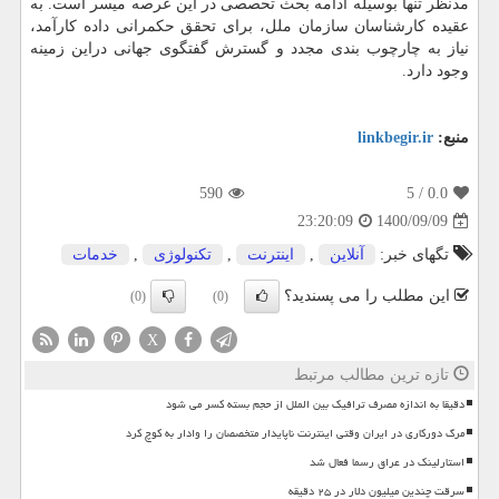
مدنظر تنها بوسیله ادامه بحث تحصصی در این عرصه میسر است. به
عقیده کارشناسان سازمان ملل، برای تحقق حکمرانی داده کارآمد،
نیاز به چارچوب بندی مجدد و گسترش گفتگوی جهانی دراین زمینه
وجود دارد.
منبع:
linkbegir.ir
590
/ 5
0.0
1400/09/09
23:20:09
تگهای خبر:
آنلاین
,
اینترنت
,
تكنولوژی
,
خدمات
این مطلب را می پسندید؟
(0)
(0)
X
تازه ترین مطالب مرتبط
دقیقا به اندازه مصرف ترافیک بین الملل از حجم بسته کسر می شود
مرگ دورکاری در ایران وقتی اینترنت ناپایدار متخصصان را وادار به کوچ کرد
استارلینک در عراق رسما فعال شد
سرقت چندین میلیون دلار در ۲۵ دقیقه