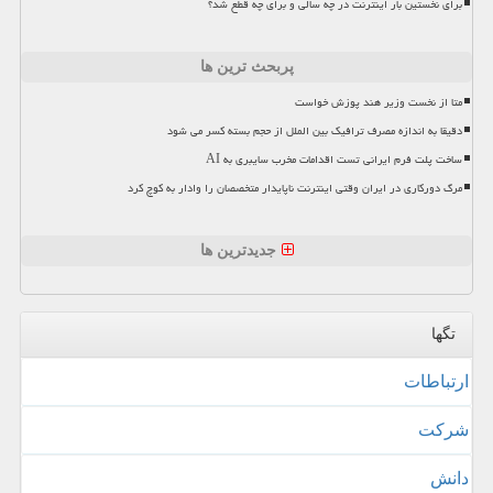
برای نخستین بار اینترنت در چه سالی و برای چه قطع شد؟
پربحث ترین ها
متا از نخست وزیر هند پوزش خواست
دقیقا به اندازه مصرف ترافیک بین الملل از حجم بسته کسر می شود
ساخت پلت فرم ایرانی تست اقدامات مخرب سایبری به AI
مرگ دورکاری در ایران وقتی اینترنت ناپایدار متخصصان را وادار به کوچ کرد
جدیدترین ها
تگها
ارتباطات
شركت
دانش