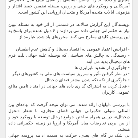
آمریکایی و رویکرد های چینی و روس، مسئله تضمین حفظ اقتدار و
هژمونی ایالات متحده آمریکا و متحدان اروپایی این کشور است.
نویسندگان این گزارش سالانه، در قسمتی از اثر خود به مسئله تبیین
نیاز به حکمرانی جهانی داده می پردازند و ۶ دلیل عمده برای پاسخ به
این پرسش کلیدی مطرح می کنند. محورهای یاد شده عبارتند از:
• افزایش اعتماد عمومی به اقتصاد دیجیتال و کاهش عدم اطمینان
• رسیدگی به چالش های سیاستی که بوسیله غلبه جهانی پلت فرم
های دیجیتال پدید می آیند
• جلوگیری از تشدید نابرابری ها
• در نظر گرفتن تأثیر و سرریز سیاست های ملی به کشورهای دیگر
• جلوگیری از تکه تکه شدن بیشتر فضای دیجیتال
• فعال کردن به اشتراک گذاری داده های جهانی در امتداد تامین منافع
عمومی کاربران
با بررسی دلیلهای ارائه شده، می توان نتیجه گرفت که نهادهای بین
المللی متولی حکمرانی جهانی فضای مجازی، با شعار «تحول
دیجیتال»، در پی همراه ساختن جوامع درحال توسعه با رویکرد خود و
از بین بردن تعارضات میان آمریکا و اروپا در زمینه حکمرانی داده
هستند.
بی شک در گام های بعدی، حرکت به سمت ادامه پروسه جهانی