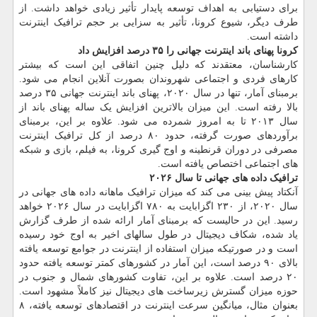
برای دستیابی به اهداف توسعه پایدار تأثیر زیادی خواهد داشت. از
طرف دیگر، شیوع کرونا، تأثیر به سزایی بر حجم ترافیک اینترنت
داشته است.
کرونا پهنای باند اینترنت جهانی را ۳۵ درصد افزایش داد
کارشناسان، معتقدند که دلیل چنین اتفاقی این است که بیشتر
کارهای فردی و اجتماعی شهروندان بصورت آنلاین انجام می شود.
برمبنای آمار، تنها در سال ۲۰۲۰، پهنای باند اینترنت جهانی ۳۵ درصد
بالا رفته است. این میزان بالاترین افزایش یک ساله پهنای باند از
سال ۲۰۱۳ تا به امروز شمرده می شود. علاوه بر این، برمبنای
برآوردهای صورت گرفته، حدود ۸۰ درصد از کل ترافیک اینترنت
مصرفی در دوران قرنطینه و اوج گیری کرونا، به فیلم، بازی و شبکه
های اجتماعی اختصاص یافته است.
ترافیک داده های جهانی تا سال ۲۰۲۶
آنکتاد پیش بینی می کند که میزان ترافیک ماهانه داده های جهانی در
سال ۲۰۲۰، از ۲۳۰ اگزابایت به ۷۸۰ اگزابایت در سال ۲۰۲۶ خواهد
رسید. این در حالیست که برمبنای آمار ارائه شده از طرف گزارش
یاد شده، شکاف دیجیتال در طول سالهای اخیر به اوج خود رسیده
است و در صورتیکه میزان استفاده از اینترنت در جوامع توسعه یافته
بالای ۹۰ درصد است، این آمار در کشورهای کمتر توسعه یافته حدود
۲۰ درصد است. علاوه بر این، تفاوت کشورهای شمال و جنوب در
حوزه میزان گسترش زیرساخت های دیجیتال نیز کاملاً مشهود است.
بعنوان مثال، میانگین سرعت اینترنت در اقتصادهای توسعه یافته، ۸