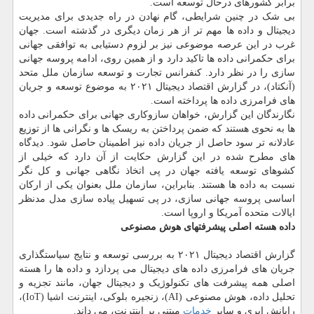
برابر کشورهای درحال توسعه است.
بی شک در چنین شرایطی، گام نهادن در راه جدیدی برای مدیریت
دیجیتال و داده ها مهم تر از هر زمان دیگری در گذشته است. جهان
غرب در این عرصه موضوعی نیز بر لزوم دستیابی به توافقی جهانی
برای حکمرانی داده ها تاکید دارد و از همین روی، ادامه پروسه جهانی
سازی را در نظر دارد. کنفرانس تجارت و توسعه سازمان ملل متحد
(آنکتاد)، در گزارش اقتصاد دیجیتال ۲۰۲۱ به موضوع توسعه و جریان
های فرامرزی داده ها پرداخته است.
نگارندگان این گزارش، خواهان سازوکاری جهانی برای حکمرانی داده
ها به نحوی هستند که ضمن پرداختن به ریسک ها و نگرانی ها از توزیع
عادلانه تر سود حاصل از جریان داده نیز اطمینان حاصل شود. دیدگاه
های مطرح شده در این گزارش حکایت از آن دارد که خیلی از
کشوهای توسعه یافته جهان در پی اتخاذ نگاهی جهانی و کل نگر
نسبت به داده ها هستند. بنابراین، سازمان ملل بعنوان یکی از ارکان
اساسی پروسه جهانی سازی، در پی تسهیل پیاده سازی مدل مدنظر
ایالات متحده آمریکا و اروپا است.
داده هسته اصلی پیشرفتهای هوش مصنوعی
گزارش اقتصاد دیجیتال ۲۰۲۱ به بررسی توسعه و نتایج سیاستگذاری
جریان های فرامرزی داده های دیجیتال می پردازد و داده ها را هسته
اصلی همه پیشرفت های تکنولوژیک و دیجیتال جهان، مانند تجزیه و
تحلیل داده، هوش مصنوعی (AI)، زنجیره بلوکی، اینترنت اشیا (IoT)،
رایانش ابری و سایر
خدمات
مبتنی بر اینترنت، می داند.