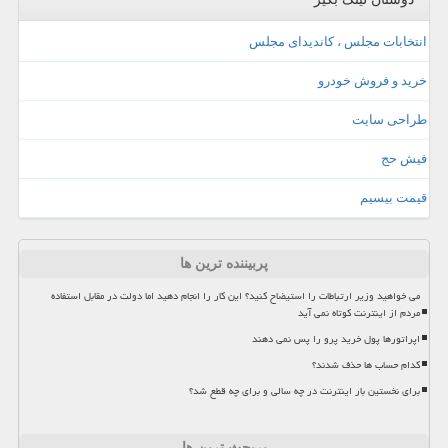
انتخابات مجلس ، کاندیدای مجلس
خرید و فروش خودرو
طراحی سایت
فیش حج
قیمت بیسیم
پربیننده ترین ها
می خواهید وزیر ارتباطات را استیضاح کنید؟ این کار را انجام دهید اما دولت در مقابل استفاده
مردم از اینترنت کوتاه نمی آید
اپراتورها پول خرید پرو را پس نمی دهند
کدام حساب ها حذف شدند؟
برای نخستین بار اینترنت در چه سالی و برای چه قطع شد؟
پربحث ترین ها