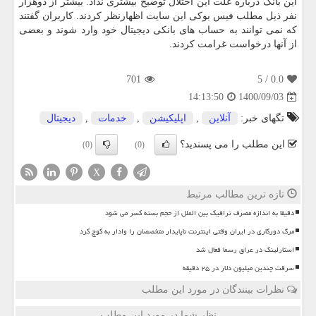
این بانک درباره علت این اختلال توضیح بیشتری نداد. بیشتر از دوهزار
نفر ذیل مطلب فیس بوکی این سایت اظهارنظر کردند. کاربران گفتند
که نمی توانند به حساب های بانکی دیجیتال خود وارد شوند و بعضی
از آنها درخواست غرامت کردند.
701
/ 5
0.0
1400/09/03
14:13:50
تگهای خبر:
آنلاین
,
اپلیكیشن
,
خدمات
,
دیجیتال
این مطلب را می پسندید؟
(0)
(0)
X
تازه ترین مطالب مرتبط
دقیقا به اندازه مصرف ترافیک بین الملل از حجم بسته کسر می شود
مرگ دورکاری در ایران وقتی اینترنت ناپایدار متخصصان را وادار به کوچ کرد
استارلینک در عراق رسما فعال شد
سرقت چندین میلیون دلار در ۲۵ دقیقه
نظرات بینندگان در مورد این مطلب
نظر شما در مورد این مطلب