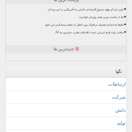
اوپن ای آی بهای ترجیح کارمندان خارجی به آمریکایی را می پردازد
متا از نخست وزیر هند پوزش خواست
دقیقا به اندازه مصرف ترافیک بین الملل از حجم بسته کسر می شود
ساخت پلت فرم ایرانی تست اقدامات مخرب سایبری به AI
جدیدترین ها
تگها
ارتباطات
شركت
دانش
تولید