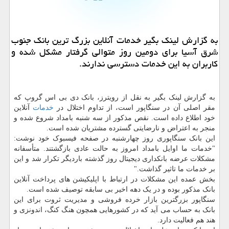
به گزارش لینک بگیر خدمات آنلاین بزرگ ترین بانک جنوب
شرق آسیا برای دومین روز متوالی گرفتار مشکل شده و
کاربران به این خدمات دسترسی ندارند.
به گزارش لینک بگیر به نقل از رویترز، بانک دی بی اس گروپ که
مقر اصلی آن در سنگاپور است، از تداوم اختلال در
خدمات
آنلاین
خود اطلاع داده است. نقص مذکور از سه شنبه بامداد شروع شده و
منجر به اعتراض و نارضایتی گسترده مشتریان شده است.
این بانک سنگاپوری روز چهارشنبه در صفحه فیسبوک خود نوشت:
"خدمات ما اوایل بامداد امروز به حالت عادی بازگشتند. متأسفانه
مشکلات عرضه بانکداری دیجیتال روز گذشته باردیگر تکرار شد و این
بر خدمات ما تاثیر گذاشت."
بخش عمده این مشکلات در ارتباط با اپلیکیشن های پرداخت آنلاین
بانک مذکور بوده و در یک دهه اخیر بی سابقه توصیف شده است.
سنگاپور بزرگترین بازار خرده فروشی و مدیریت ثروت برای این
بانک به حساب می آید که در کشورهایی همچون هنگ کنگ، اندونزی و
هند هم فعالیت دارد.