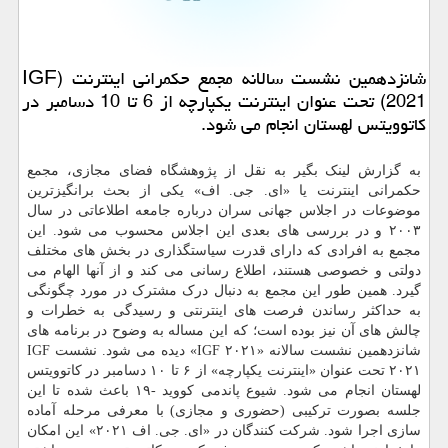
شانزدهمین نشست سالانه مجمع حکمرانی اینترنت (IGF
2021) تحت عنوان اینترنت یکپارچه از 6 تا 10 دسامبر در
کاتوویتس لهستان انجام می شود.
به گزارش لینک بگیر به نقل از پژوهشگاه فضای مجازی، مجمع
حکمرانی اینترنت یا «ای. جی. اف» یکی از بحث برانگیزترین
موضوعات در اجلاس جهانی سران درباره جامعه اطلاعاتی در سال
۲۰۰۳ و در بررسی های بعدی این اجلاس محسوب می شود. این
مجمع به افرادی که دارای قدرت سیاستگذاری در بخش های مختلف
دولتی و خصوصی هستند، اطلاع رسانی می کند و از آنها الهام می
گیرد. همین طور این مجمع به دنبال درک مشترک در مورد چگونگی
به حداکثر رساندن فرصت های اینترنتی و رسیدگی به خطرات و
چالش های آن نیز بوده است؛ که این مساله به وضوح در برنامه های
شانزدهمین نشست سالانه «IGF ۲۰۲۱» دیده می شود. نشست IGF
۲۰۲۱‬ تحت عنوان «اینترنت یکپارچه» از ۶ تا ۱۰ دسامبر در کاتوویتس
لهستان انجام می شود. شیوع پاندمی کووید -۱۹ باعث شده تا این
جلسه بصورت ترکیبی (حضوری و مجازی) با معرفی مرحله آماده
سازی اجرا شود. شرکت‏ کنندگان در «ای. جی. اف ۲۰۲۱» این امکان