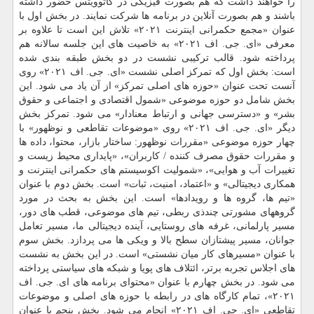
را خواهند داشت که هم بصورت فیزیکی در کاتوویتس حضور داشته
باشند و هم بصورت آنلاین در برنامه ها شرکت نمایند. در بخش اول با
عنوان «مجمع حکمرانی اینترنت ۲۰۲۱» تلاش این است تا علاوه بر
معرفی «ای. جی. اف ۲۰۲۱» به خاصیت های این جلسه سالانه هم
پرداخته شود. قالب ترکیبی نشست در دو بخش طبقه بندی شده
است: بخش اول که تمرکز اصلی نشست «ای. جی. اف ۲۰۲۱» روی
آنست تحت عنوان «حوزه های اصلی تمرکز» از آن یاد می شود. این
بخش شامل دو حوزه موضوعی «شمول اقتصادی و اجتماعی و حقوق
بشر» و «دسترسی جهانی و ارتباط معنادار» می شود. تمرکز بخش
دیگر «ای. جی. اف ۲۰۲۱» روی «موضوعات تقاطعی و نوظهور» با
چهار حوزه موضوعی «مقررات نوظهور: ساختار بازار، محتوا، داده ها
و مقررات حقوق مصرف کننده / کاربران»، «پایداری محیط زیست و
تغییرات آب و هوایی»، «شمولیت اکوسیستم های حکمرانی اینترنت و
همکاری دیجیتالی» و «اعتماد، امنیت، ثبات» است. بخش دوم با عنوان
«تیم ها، گروه ها و رویدادها» است. این بخش به بحث در مورد
گروههای مشورتی چندذی ربطی، تیم های موضوعی، قطب های دور،
مسیر پارلمانی، غرفه های روستایی، آینده دیجیتالی ما، مسیر تعامل
جوانان، مسیر پیشتازان سطح بالا و ویکی ها می پردازد. بخش سوم
با عنوان «مسیرهای کار میان نشستی» است. در این بخش به نشست
های اجلاس تجربه برتر، ائتلاف های پویا و شبکه های سیاستی پرداخته
می شود. در بخش چهارم با عنوان «محتوای برنامه های ای. جی. اف
۲۰۲۱»، تمام کارگاه های در رابطه با حوزه های اصلی و موضوعات
تقاطعی «ای. جی. اف ۲۰۲۱» انجام می شود. بخش پنجم با عنوان