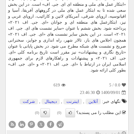
«ابتکار عمل های ملی و منطقه ای ای. جی. اف» است. در این بخش
سعی شده تا به ابتکار عمل های ملی در گروههای آفریقا، آسیا و
اقیانوسیه، اروپای شرقی، آمریکای لاتین و کارائیب، اروپای غربی و
نیز، ابتکارعمل های منطقه ای و جوانان «ای. جی. اف ۲۰۲۱»
پرداخته شود. بخش ششم با عنوان «سایر نشست های ای. جی. اف
۲۰۲۱» است. در این بخش سایر نشست های «ای. جی. اف ۲۰۲۱»
همچون اجلاس های باز، تالار شهر، راه اندازی و جوایز، سخنرانی
صریح و نشست های شبکه مطرح می شود. در بخش پایانی با عنوان
«تاریخ نگاری و پیشنهادات» نیز مقرر است تاریخ برنامه کلی «ای.
جی. اف ۲۰۲۱» و پیشنهادات و راهکارهای لازم برای جمهوری
اسلامی ایران در ارتباط با «ای. جی. اف ۲۰۲۱» و «ای. جی. اف»
بطور کلی ارائه شود.
619
/ 5
0.0
1400/09/01
23:46:30
تگهای خبر:
آنلاین
,
اینترنت
,
دیجیتال
,
شركت
این مطلب را می پسندید؟
(0)
(0)
X
تازه ترین مطالب مرتبط