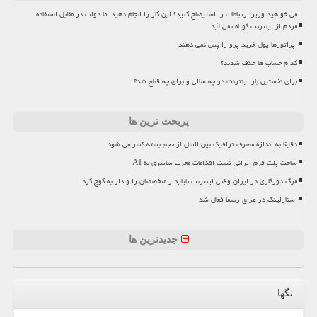
می خواهید وزیر ارتباطات را استیضاح کنید؟ این کار را انجام دهید اما دولت در مقابل استفاده
مردم از اینترنت کوتاه نمی آید
اپراتورها پول خرید پرو را پس نمی دهند
کدام حساب ها حذف شدند؟
برای نخستین بار اینترنت در چه سالی و برای چه قطع شد؟
پربحث ترین ها
دقیقا به اندازه مصرف ترافیک بین الملل از حجم بسته کسر می شود
ساخت پلت فرم ایرانی تست اقدامات مخرب سایبری به AI
مرگ دورکاری در ایران وقتی اینترنت ناپایدار متخصصان را وادار به کوچ کرد
استارلینک در عراق رسما فعال شد
جدیدترین ها
تگها