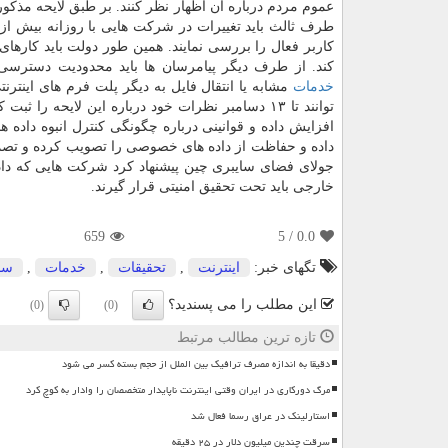
عموم مردم درباره آن اظهار نظر کنند. بر طبق لایحه مذکو
کاربر فعال را بررسی نمایند. همین طور دولت باید کارهای آن
کند. از طرف دیگر پیامرسان ها باید محدودیت دسترسی 
خدمات
مشابه یا انتقال فایل به دیگر پلت فرم های اینتر
توانند تا ۱۳ دسامبر نظرات خود درباره این لایحه
افزایش داده و قوانینی درباره چگونگی کنترل انبوه داده ها
داده و حفاظت از داده های خصوصی را تصویب کرده و تصمیم 
جولای فضای سایبری چین پیشنهاد کرد شرکت هایی که داده
خارجی باید تحت تحقیق امنیتی قرار گیرند.
659
/ 5
0.0
تگهای خبر:
اینترنت
,
تحقیقات
,
خدمات
,
سای
این مطلب را می پسندید؟
(0)
(0)
تازه ترین مطالب مرتبط
دقیقا به اندازه مصرف ترافیک بین الملل از حجم بسته کسر می شود
مرگ دورکاری در ایران وقتی اینترنت ناپایدار متخصصان را وادار به کوچ کرد
استارلینک در عراق رسما فعال شد
سرقت چندین میلیون دلار در ۲۵ دقیقه