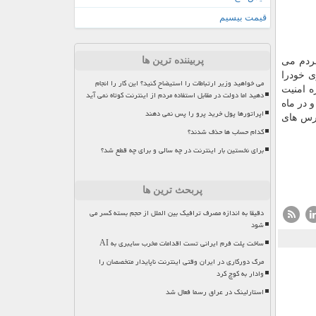
قیمت بیسیم
پربیننده ترین ها
مردم می
ری خودرا
می خواهید وزیر ارتباطات را استیضاح کنید؟ این کار را انجام
ره امنیت
دهید اما دولت در مقابل استفاده مردم از اینترنت کوتاه نمی آید
 در ماه
اپراتورها پول خرید پرو را پس نمی دهند
ورس های
کدام حساب ها حذف شدند؟
برای نخستین بار اینترنت در چه سالی و برای چه قطع شد؟
پربحث ترین ها
دقیقا به اندازه مصرف ترافیک بین الملل از حجم بسته کسر می
شود
ساخت پلت فرم ایرانی تست اقدامات مخرب سایبری به AI
مرگ دورکاری در ایران وقتی اینترنت ناپایدار متخصصان را
وادار به کوچ کرد
استارلینک در عراق رسما فعال شد