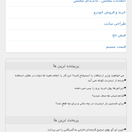
انتخابات مجلس ، کاندیدای مجلس
خرید و فروش خودرو
طراحی سایت
فیش حج
قیمت بیسیم
پربیننده ترین ها
می خواهید وزیر ارتباطات را استیضاح کنید؟ این کار را انجام دهید اما دولت در مقابل استفاده
مردم از اینترنت کوتاه نمی آید
اپراتورها پول خرید پرو را پس نمی دهند
کدام حساب ها حذف شدند؟
برای نخستین بار اینترنت در چه سالی و برای چه قطع شد؟
پربحث ترین ها
اوپن ای آی بهای ترجیح کارمندان خارجی به آمریکایی را می پردازد