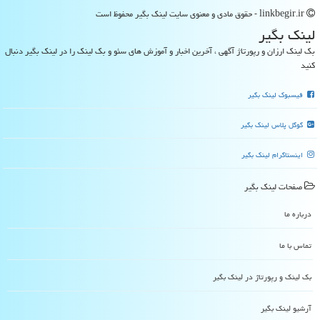
linkbegir.ir - حقوق مادی و معنوی سایت لینك بگیر محفوظ است
لینك بگیر
بک لینک ارزان و رپورتاژ آگهی ، آخرین اخبار و آموزش های سئو و بک لینک را در لینک بگیر دنبال
کنید
فیسبوک لینک بگیر
گوگل پلاس لینک بگیر
اینستاگرام لینک بگیر
صفحات لینك بگیر
درباره ما
تماس با ما
بک لینک و رپورتاژ در لینك بگیر
آرشیو لینك بگیر