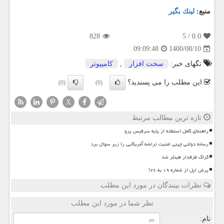
منبع:
لینك بگیر
828
/ 5
0.0
1400/08/10
09:09:48
تگهای خبر:
سخت افزار
,
كامپیوتر
این مطلب را می پسندید؟
(0)
(0)
X
تازه ترین مطالب مرتبط
راهنمای کامل استفاده از پایه سرفیس پرو
رسانه دولتی چینی امنیت تراشه آمریکایی را زیر سوال برد
گراک طرفدار هیتلر شد
پرش اپل از شماره ۱۹ به ۲۶!
نظرات بینندگان در مورد این مطلب
نظر شما در مورد این مطلب
نام: