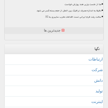
متا از نخست وزیر هند پوزش خواست
دقیقا به اندازه مصرف ترافیک بین الملل از حجم بسته کسر می شود
ساخت پلت فرم ایرانی تست اقدامات مخرب سایبری به AI
جدیدترین ها
تگها
ارتباطات
شركت
دانش
تولید
اینترنت