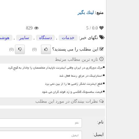
منبع:
لینك بگیر
829
/ 5
0.0
تگهای خبر:
خدمات
,
دستگاه
,
سایبر
,
هوشم
این مطلب را می پسندید؟
(0)
(0)
تازه ترین مطالب مرتبط
مرگ دورکاری در ایران وقتی اینترنت ناپایدار متخصصان را وادار به کوچ کرد
استارلینک در عراق رسما فعال شد
قطع اینترنت لشکر زامبی ها را از بین نمی برد
قیمت سامسونگ گلکسی و زد فولد گران می شود
نظرات بینندگان در مورد این مطلب
ن
نام:
ایمیل: