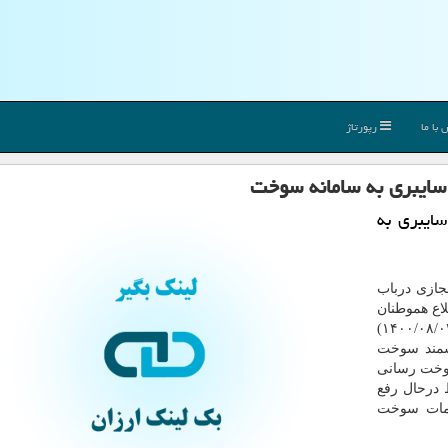
با ما
رپورتاژ
 سایبری به سامانه سوخت
ایبری به
جازی درباب
اع هموطنان
گرامی می رساند، ساعت ۱۱ بامداد روز سه شنبه (۱۴۰۰/۰۸/۰۴)
شمند سوخت
ت رسانی
درحال رفع
دمات سوخت