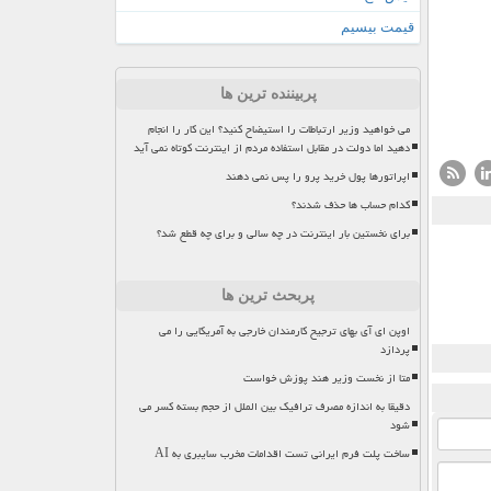
قیمت بیسیم
پربیننده ترین ها
می خواهید وزیر ارتباطات را استیضاح کنید؟ این کار را انجام
دهید اما دولت در مقابل استفاده مردم از اینترنت کوتاه نمی آید
اپراتورها پول خرید پرو را پس نمی دهند
کدام حساب ها حذف شدند؟
برای نخستین بار اینترنت در چه سالی و برای چه قطع شد؟
پربحث ترین ها
اوپن ای آی بهای ترجیح کارمندان خارجی به آمریکایی را می
پردازد
متا از نخست وزیر هند پوزش خواست
دقیقا به اندازه مصرف ترافیک بین الملل از حجم بسته کسر می
شود
ساخت پلت فرم ایرانی تست اقدامات مخرب سایبری به AI